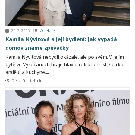
20. 7. 2026
Celebrity
Kamila Nývltová a její bydlení: Jak vypadá
domov známé zpěvačky
Kamila Nývltová nebydlí okázale, ale po svém. V jejím
bytě ve Vysočanech hraje hlavní roli útulnost, sbírka
andělů a kuchyně,...
Délka čtení: 4 min