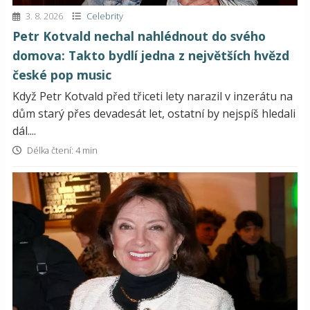
3. 8. 2026
Celebrity
Petr Kotvald nechal nahlédnout do svého
domova: Takto bydlí jedna z největších hvězd
české pop music
Když Petr Kotvald před třiceti lety narazil v inzerátu na
dům starý přes devadesát let, ostatní by nejspíš hledali
dál....
Délka čtení: 4 min