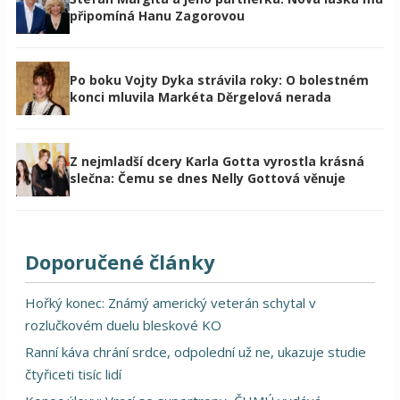
připomíná Hanu Zagorovou
Po boku Vojty Dyka strávila roky: O bolestném
konci mluvila Markéta Děrgelová nerada
Z nejmladší dcery Karla Gotta vyrostla krásná
slečna: Čemu se dnes Nelly Gottová věnuje
Doporučené články
Hořký konec: Známý americký veterán schytal v
rozlučkovém duelu bleskové KO
Ranní káva chrání srdce, odpolední už ne, ukazuje studie
čtyřiceti tisíc lidí