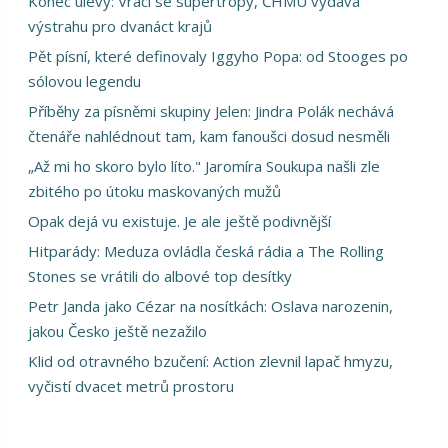
Konec úlevy: Vrací se supertropy, ČHMÚ vydává
výstrahu pro dvanáct krajů
Pět písní, které definovaly Iggyho Popa: od Stooges po
sólovou legendu
Příběhy za písněmi skupiny Jelen: Jindra Polák nechává
čtenáře nahlédnout tam, kam fanoušci dosud nesměli
„Až mi ho skoro bylo líto." Jaromíra Soukupa našli zle
zbitého po útoku maskovaných mužů
Opak dejá vu existuje. Je ale ještě podivnější
Hitparády: Meduza ovládla česká rádia a The Rolling
Stones se vrátili do albové top desítky
Petr Janda jako Cézar na nosítkách: Oslava narozenin,
jakou Česko ještě nezažilo
Klid od otravného bzučení: Action zlevnil lapač hmyzu,
vyčistí dvacet metrů prostoru