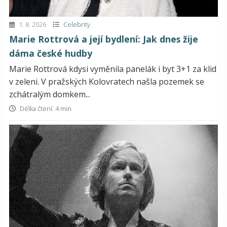
1. 8. 2026
Celebrity
Marie Rottrová a její bydlení: Jak dnes žije
dáma české hudby
Marie Rottrová kdysi vyměnila panelák i byt 3+1 za klid
v zeleni. V pražských Kolovratech našla pozemek se
zchátralým domkem...
Délka čtení: 4 min