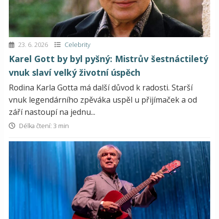
23. 6. 2026
Celebrity
Karel Gott by byl pyšný: Mistrův šestnáctiletý
vnuk slaví velký životní úspěch
Rodina Karla Gotta má další důvod k radosti. Starší
vnuk legendárního zpěváka uspěl u přijímaček a od
září nastoupí na jednu...
Délka čtení: 3 min