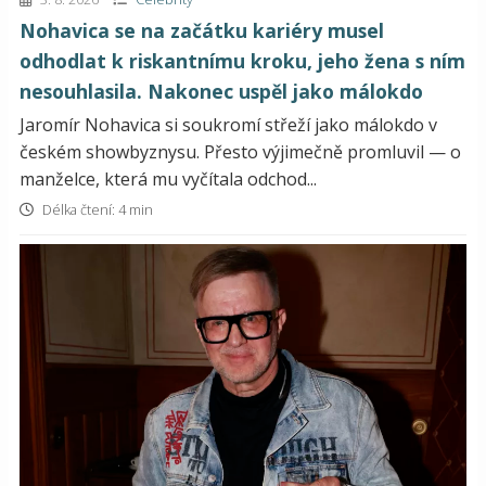
Nohavica se na začátku kariéry musel
odhodlat k riskantnímu kroku, jeho žena s ním
nesouhlasila. Nakonec uspěl jako málokdo
Jaromír Nohavica si soukromí střeží jako málokdo v
českém showbyznysu. Přesto výjimečně promluvil — o
manželce, která mu vyčítala odchod...
Délka čtení: 4 min