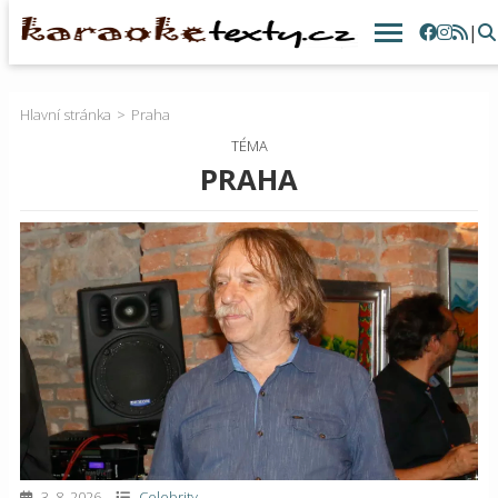
|
Hlavní stránka
Praha
TÉMA
PRAHA
3. 8. 2026
Celebrity