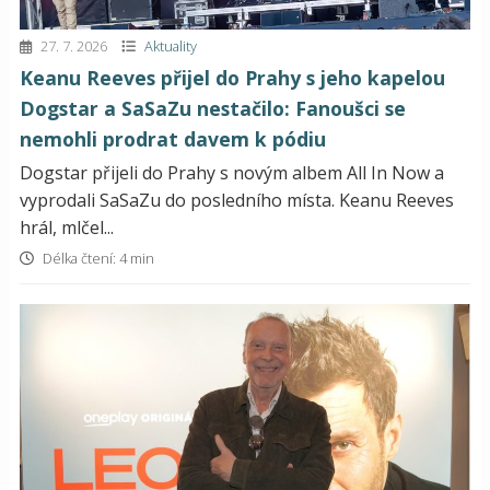
27. 7. 2026
Aktuality
Keanu Reeves přijel do Prahy s jeho kapelou
Dogstar a SaSaZu nestačilo: Fanoušci se
nemohli prodrat davem k pódiu
Dogstar přijeli do Prahy s novým albem All In Now a
vyprodali SaSaZu do posledního místa. Keanu Reeves
hrál, mlčel...
Délka čtení: 4 min