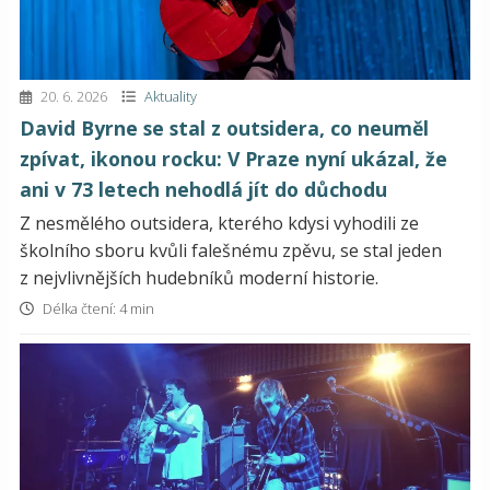
20. 6. 2026
Aktuality
David Byrne se stal z outsidera, co neuměl
zpívat, ikonou rocku: V Praze nyní ukázal, že
ani v 73 letech nehodlá jít do důchodu
Z nesmělého outsidera, kterého kdysi vyhodili ze
školního sboru kvůli falešnému zpěvu, se stal jeden
z nejvlivnějších hudebníků moderní historie.
Délka čtení: 4 min