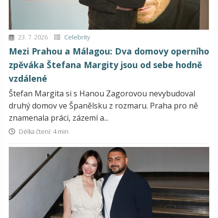
23. 7. 2026
Celebrity
Mezi Prahou a Málagou: Dva domovy operního
zpěváka Štefana Margity jsou od sebe hodně
vzdálené
Štefan Margita si s Hanou Zagorovou nevybudoval
druhý domov ve Španělsku z rozmaru. Praha pro ně
znamenala práci, zázemí a...
Délka čtení: 4 min