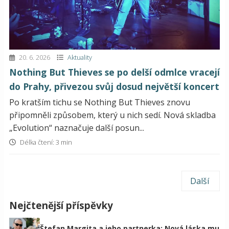
20. 6. 2026
Aktuality
Nothing But Thieves se po delší odmlce vracejí
do Prahy, přivezou svůj dosud největší koncert
Po kratším tichu se Nothing But Thieves znovu
připomněli způsobem, který u nich sedí. Nová skladba
„Evolution“ naznačuje další posun...
Délka čtení: 3 min
Další
Nejčtenější příspěvky
Štefan Margita a jeho partnerka: Nová láska mu