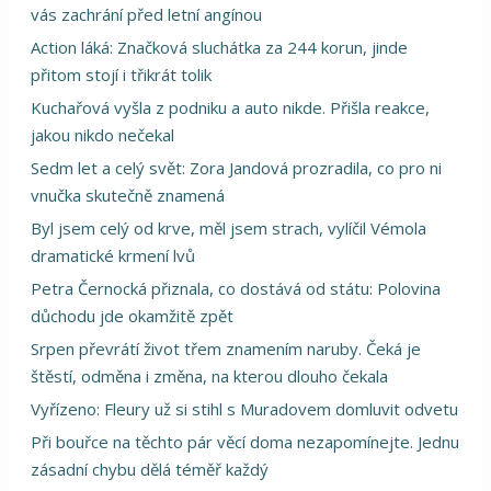
vás zachrání před letní angínou
Action láká: Značková sluchátka za 244 korun, jinde
přitom stojí i třikrát tolik
Kuchařová vyšla z podniku a auto nikde. Přišla reakce,
jakou nikdo nečekal
Sedm let a celý svět: Zora Jandová prozradila, co pro ni
vnučka skutečně znamená
Byl jsem celý od krve, měl jsem strach, vylíčil Vémola
dramatické krmení lvů
Petra Černocká přiznala, co dostává od státu: Polovina
důchodu jde okamžitě zpět
Srpen převrátí život třem znamením naruby. Čeká je
štěstí, odměna i změna, na kterou dlouho čekala
Vyřízeno: Fleury už si stihl s Muradovem domluvit odvetu
Při bouřce na těchto pár věcí doma nezapomínejte. Jednu
zásadní chybu dělá téměř každý