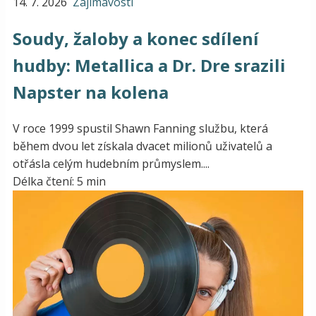
14. 7. 2026
Zajímavosti
Soudy, žaloby a konec sdílení
hudby: Metallica a Dr. Dre srazili
Napster na kolena
V roce 1999 spustil Shawn Fanning službu, která
během dvou let získala dvacet milionů uživatelů a
otřásla celým hudebním průmyslem....
Délka čtení: 5 min