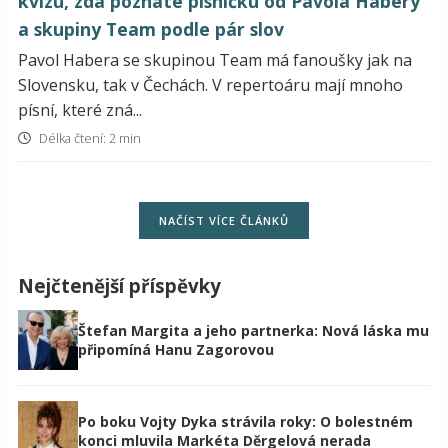
kvízu, zda poznáte písničku od Pavola Habery
a skupiny Team podle pár slov
Pavol Habera se skupinou Team má fanoušky jak na
Slovensku, tak v Čechách. V repertoáru mají mnoho
písní, které zná...
Délka čtení: 2 min
NAČÍST VÍCE ČLÁNKŮ
Nejčtenější příspěvky
Štefan Margita a jeho partnerka: Nová láska mu
připomíná Hanu Zagorovou
Po boku Vojty Dyka strávila roky: O bolestném
konci mluvila Markéta Děrgelová nerada