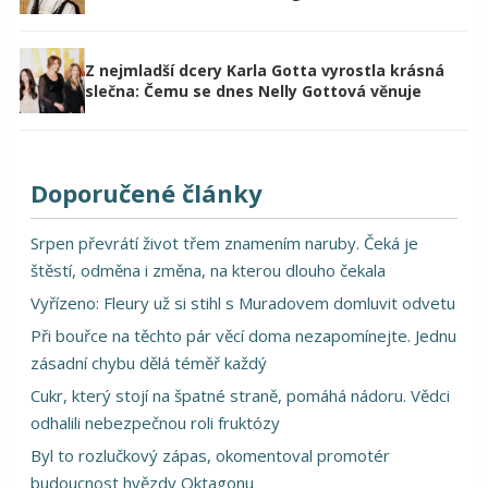
Z nejmladší dcery Karla Gotta vyrostla krásná
slečna: Čemu se dnes Nelly Gottová věnuje
Doporučené články
Srpen převrátí život třem znamením naruby. Čeká je
štěstí, odměna i změna, na kterou dlouho čekala
Vyřízeno: Fleury už si stihl s Muradovem domluvit odvetu
Při bouřce na těchto pár věcí doma nezapomínejte. Jednu
zásadní chybu dělá téměř každý
Cukr, který stojí na špatné straně, pomáhá nádoru. Vědci
odhalili nebezpečnou roli fruktózy
Byl to rozlučkový zápas, okomentoval promotér
budoucnost hvězdy Oktagonu