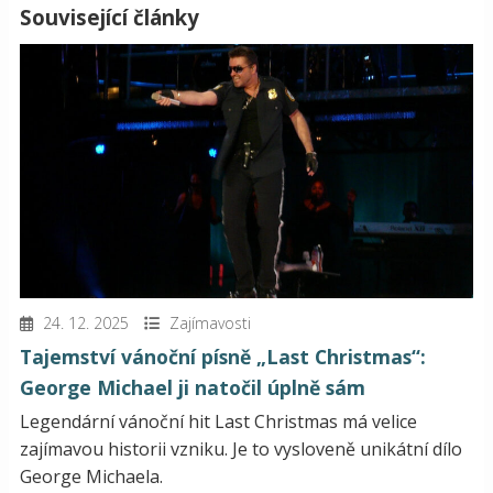
Související články
24. 12. 2025
Zajímavosti
Tajemství vánoční písně „Last Christmas“:
George Michael ji natočil úplně sám
Legendární vánoční hit Last Christmas má velice
zajímavou historii vzniku. Je to vysloveně unikátní dílo
George Michaela.