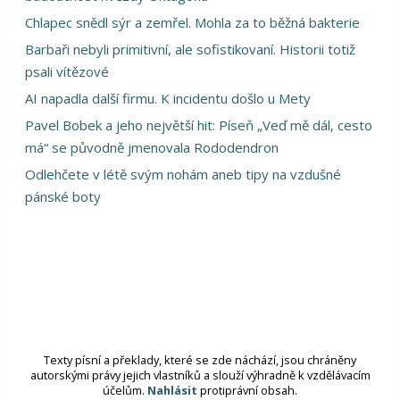
Chlapec snědl sýr a zemřel. Mohla za to běžná bakterie
Barbaři nebyli primitivní, ale sofistikovaní. Historii totiž
psali vítězové
AI napadla další firmu. K incidentu došlo u Mety
Pavel Bobek a jeho největší hit: Píseň „Veď mě dál, cesto
má“ se původně jmenovala Rododendron
Odlehčete v létě svým nohám aneb tipy na vzdušné
pánské boty
Texty písní a překlady, které se zde náchází, jsou chráněny
autorskými právy jejich vlastníků a slouží výhradně k vzdělávacím
účelům.
Nahlásit
protiprávní obsah.