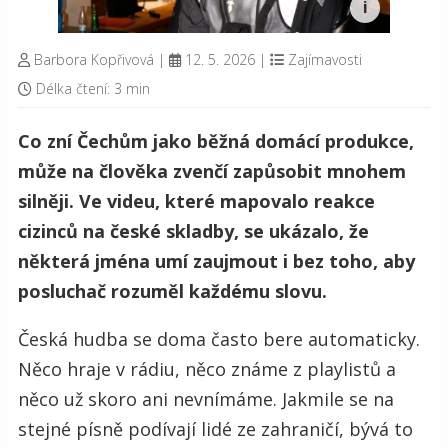
Barbora Kopřivová
|
12. 5. 2026
|
Zajímavosti
Délka čtení: 3 min
Co zní Čechům jako běžná domácí produkce,
může na člověka zvenčí zapůsobit mnohem
silněji. Ve videu, které mapovalo reakce
cizinců na české skladby, se ukázalo, že
některá jména umí zaujmout i bez toho, aby
posluchač rozuměl každému slovu.
Česká hudba se doma často bere automaticky.
Něco hraje v rádiu, něco známe z playlistů a
něco už skoro ani nevnímáme. Jakmile se na
stejné písně podívají lidé ze zahraničí, bývá to