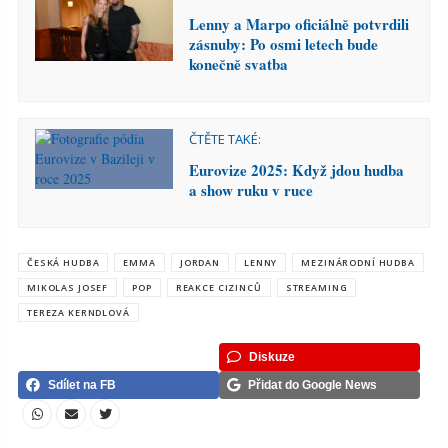
Lenny a Marpo oficiálně potvrdili
zásnuby: Po osmi letech bude
konečně svatba
ČTĚTE TAKÉ:
Eurovize 2025: Když jdou hudba
a show ruku v ruce
ČESKÁ HUDBA
EMMA
JORDAN
LENNY
MEZINÁRODNÍ HUDBA
MIKOLAS JOSEF
POP
REAKCE CIZINCŮ
STREAMING
TEREZA KERNDLOVÁ
Diskuze
Sdílet na FB
Přidat do Google News