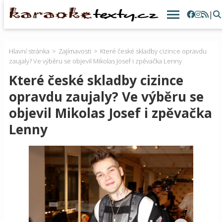
|
Hlavní stránka
Zajímavosti
Které české skladby cizince opravdu
zaujaly? Ve výběru se objevil Mikolas Josef i zpěvačka Lenny
Které české skladby cizince
opravdu zaujaly? Ve výběru se
objevil Mikolas Josef i zpěvačka
Lenny