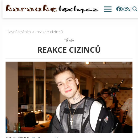
|
Hlavní stránka
reakce cizinců
TÉMA
REAKCE CIZINCŮ