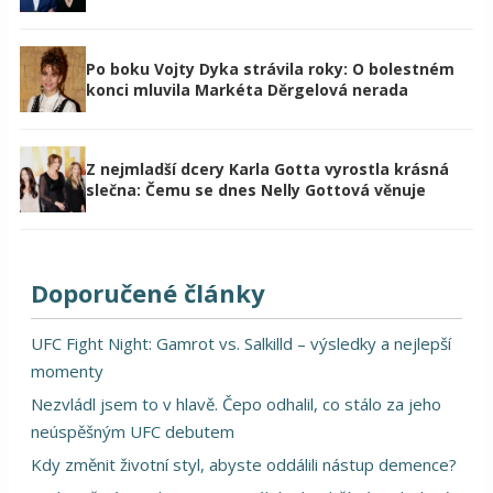
Po boku Vojty Dyka strávila roky: O bolestném
konci mluvila Markéta Děrgelová nerada
Z nejmladší dcery Karla Gotta vyrostla krásná
slečna: Čemu se dnes Nelly Gottová věnuje
Doporučené články
UFC Fight Night: Gamrot vs. Salkilld – výsledky a nejlepší
momenty
Nezvládl jsem to v hlavě. Čepo odhalil, co stálo za jeho
neúspěšným UFC debutem
Kdy změnit životní styl, abyste oddálili nástup demence?