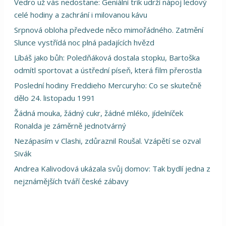
Vedro už vás nedostane: Geniální trik udrží nápoj ledový
celé hodiny a zachrání i milovanou kávu
Srpnová obloha předvede něco mimořádného. Zatmění
Slunce vystřídá noc plná padajících hvězd
Líbáš jako bůh: Poledňáková dostala stopku, Bartoška
odmítl sportovat a ústřední píseň, která film přerostla
Poslední hodiny Freddieho Mercuryho: Co se skutečně
dělo 24. listopadu 1991
Žádná mouka, žádný cukr, žádné mléko, jídelníček
Ronalda je záměrně jednotvárný
Nezápasím v Clashi, zdůraznil Roušal. Vzápětí se ozval
Sivák
Andrea Kalivodová ukázala svůj domov: Tak bydlí jedna z
nejznámějších tváří české zábavy