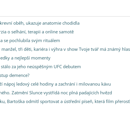
 krevní oběh, ukazuje anatomie chodidla
arzia o selhání, terapii a online samotě
na se pochlubila svým rituálem
 manžel, tři děti, kariéra i výhra v show Tvoje tvář má známý hlas
sledky a nejlepší momenty
 co stálo za jeho neúspěšným UFC debutem
nástup demence?
ží nápoj ledový celé hodiny a zachrání i milovanou kávu
ho. Zatmění Slunce vystřídá noc plná padajících hvězd
u, Bartoška odmítl sportovat a ústřední píseň, která film přerost