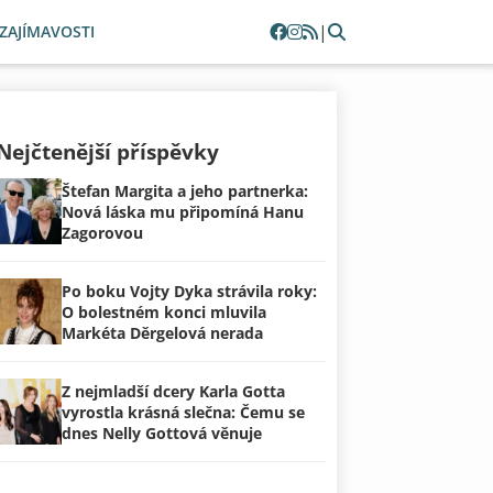
|
ZAJÍMAVOSTI
Nejčtenější příspěvky
Štefan Margita a jeho partnerka:
Nová láska mu připomíná Hanu
Zagorovou
Po boku Vojty Dyka strávila roky:
O bolestném konci mluvila
Markéta Děrgelová nerada
Z nejmladší dcery Karla Gotta
vyrostla krásná slečna: Čemu se
dnes Nelly Gottová věnuje