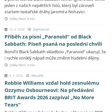
jeden z našich největších hitů, který byl zároveň
startem textařské dráhy Jaromíra Nohavici.
Délka čtení: 4 min
22. 4. 2026
Zajímavosti
Příběh za písní „Paranoid“ od Black
Sabbath: Píseň psaná na poslední chvíli
Ikoničtí Black Sabbath skladbou „Paranoid“ ukazují, že
i rychle vzniklý nápad může změnit hudební dějiny.
Délka čtení: 3 min
8. 3. 2026
Aktuality
Robbie Williams vzdal hold zesnulému
Ozzymu Osbourneovi: Na předávání
BRIT Awards 2026 zazpíval „No More
Tears“