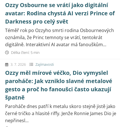
Ozzy Osbourne se vrátí jako digitální
avatar: Rodina chystá AI verzi Prince of
Darkness pro celý svět
Téměř rok po Ozzyho smrti rodina Osbourneových
oznámila, že Princ temnoty se vrátí, tentokrát
digitálně. Interaktivní AI avatar má fanouškům...
Délka čtení: 5 min
3. 7. 2026
Zajímavosti
Ozzy měl mírové véčko, Dio vymyslel
paroháče: Jak vzniklo slavné metalové
gesto a proč ho fanoušci často ukazují
špatně
Paroháče dnes patří k metalu skoro stejně jistě jako
černé tričko a hlasité riffy. Jenže Ronnie James Dio je
nepřinesl...