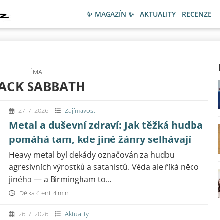
✨ MAGAZÍN ✨
AKTUALITY
RECENZE
TÉMA
ACK SABBATH
27. 7. 2026
Zajímavosti
Metal a duševní zdraví: Jak těžká hudba
pomáhá tam, kde jiné žánry selhávají
Heavy metal byl dekády označován za hudbu
agresivních výrostků a satanistů. Věda ale říká něco
jiného — a Birmingham to...
Délka čtení: 4 min
26. 7. 2026
Aktuality