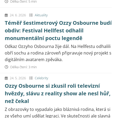
Délka čtení: 5 min
24. 6. 2026
Aktuality
Téměř šestimetrový Ozzy Osbourne budí
obdiv: Festival Hellfest odhalil
monumentální poctu legendě
Odkaz Ozzyho Osbourna žije dál. Na Hellfestu odhalili
obří sochu a rodina zároveň připravuje nový projekt s
digitálním avatarem zpěváka.
Délka čtení: 3 min
24. 5. 2026
Celebrity
Ozzy Osbourne si zkusil roli televizní
hvězdy, slávu z reality show ale nesl hůř,
než čekal
Z obrazovky to vypadalo jako bláznivá rodina, která si
ze všeho umí udělat legraci. Ve skutečnosti ale slavná