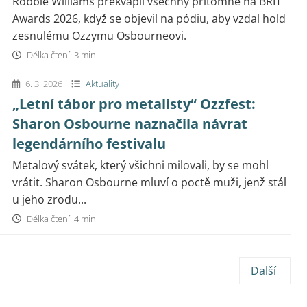
Robbie Williams překvapil všechny přítomné na BRIT
Awards 2026, když se objevil na pódiu, aby vzdal hold
zesnulému Ozzymu Osbourneovi.
Délka čtení: 3 min
6. 3. 2026
Aktuality
„Letní tábor pro metalisty“ Ozzfest:
Sharon Osbourne naznačila návrat
legendárního festivalu
Metalový svátek, který všichni milovali, by se mohl
vrátit. Sharon Osbourne mluví o poctě muži, jenž stál
u jeho zrodu...
Délka čtení: 4 min
Další