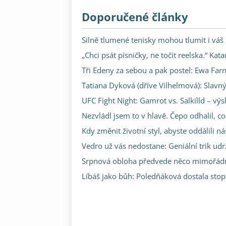
Doporučené články
Silně tlumené tenisky mohou tlumit i váš
„Chci psát písničky, ne točit reelska.“ Kat
Tři Edeny za sebou a pak postel: Ewa Far
Tatiana Dyková (dříve Vilhelmová): Slavný
UFC Fight Night: Gamrot vs. Salkilld – vý
Nezvládl jsem to v hlavě. Čepo odhalil,
Kdy změnit životní styl, abyste oddálili 
Vedro už vás nedostane: Geniální trik udr
Srpnová obloha předvede něco mimořádné
Líbáš jako bůh: Poledňáková dostala stopk