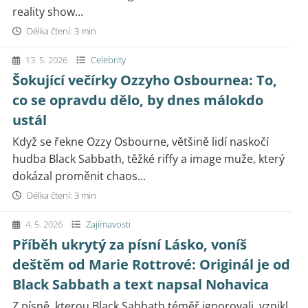
reality show...
Délka čtení: 3 min
13. 5. 2026
Celebrity
Šokující večírky Ozzyho Osbournea: To,
co se opravdu dělo, by dnes málokdo
ustál
Když se řekne Ozzy Osbourne, většině lidí naskočí
hudba Black Sabbath, těžké riffy a image muže, který
dokázal proměnit chaos...
Délka čtení: 3 min
4. 5. 2026
Zajímavosti
Příběh ukrytý za písní Lásko, voníš
deštěm od Marie Rottrové: Originál je od
Black Sabbath a text napsal Nohavica
Z písně, kterou Black Sabbath téměř ignorovali, vznikl