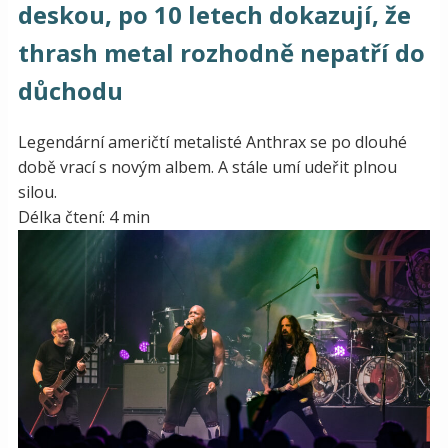
deskou, po 10 letech dokazují, že
thrash metal rozhodně nepatří do
důchodu
Legendární američtí metalisté Anthrax se po dlouhé
době vrací s novým albem. A stále umí udeřit plnou
silou.
Délka čtení: 4 min