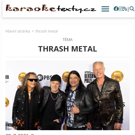
|
Hlavní stránka
thrash metal
TÉMA
THRASH METAL