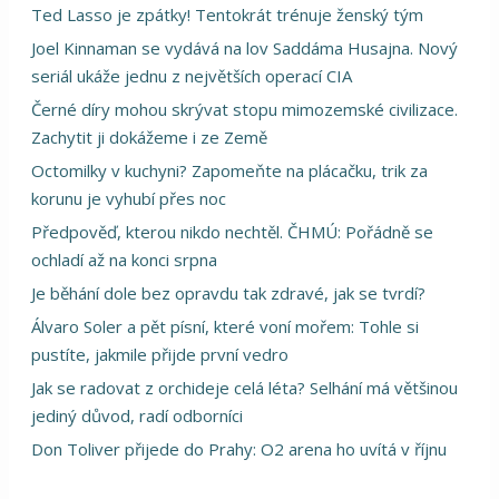
Ted Lasso je zpátky! Tentokrát trénuje ženský tým
Joel Kinnaman se vydává na lov Saddáma Husajna. Nový
seriál ukáže jednu z největších operací CIA
Černé díry mohou skrývat stopu mimozemské civilizace.
Zachytit ji dokážeme i ze Země
Octomilky v kuchyni? Zapomeňte na plácačku, trik za
korunu je vyhubí přes noc
Předpověď, kterou nikdo nechtěl. ČHMÚ: Pořádně se
ochladí až na konci srpna
Je běhání dole bez opravdu tak zdravé, jak se tvrdí?
Álvaro Soler a pět písní, které voní mořem: Tohle si
pustíte, jakmile přijde první vedro
Jak se radovat z orchideje celá léta? Selhání má většinou
jediný důvod, radí odborníci
Don Toliver přijede do Prahy: O2 arena ho uvítá v říjnu