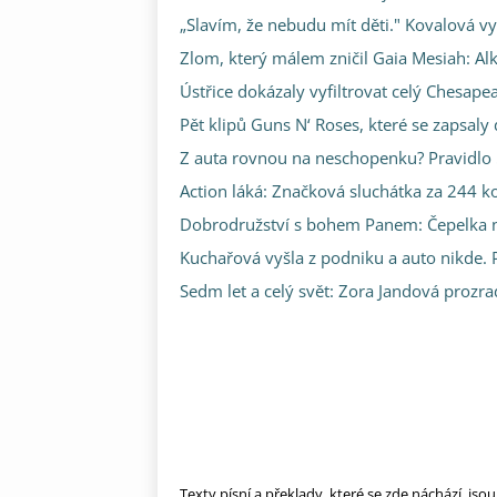
„Slavím, že nebudu mít děti." Kovalová vy
Zlom, který málem zničil Gaia Mesiah: Alk
Ústřice dokázaly vyfiltrovat celý Chesape
Pět klipů Guns N‘ Roses, které se zapsaly
Z auta rovnou na neschopenku? Pravidlo 5
Action láká: Značková sluchátka za 244 koru
Dobrodružství s bohem Panem: Čepelka nap
Kuchařová vyšla z podniku a auto nikde. P
Sedm let a celý svět: Zora Jandová prozr
Texty písní a překlady, které se zde náchází, js