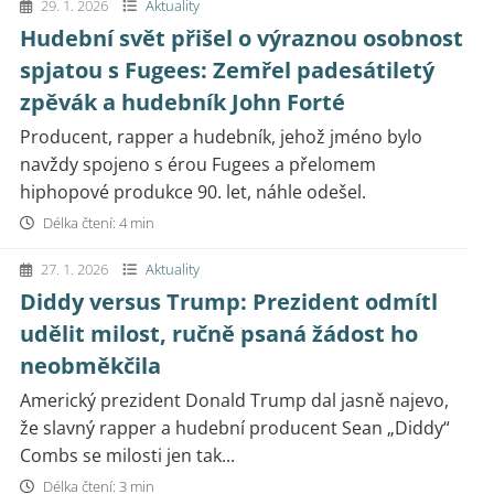
29. 1. 2026
Aktuality
Hudební svět přišel o výraznou osobnost
spjatou s Fugees: Zemřel padesátiletý
zpěvák a hudebník John Forté
Producent, rapper a hudebník, jehož jméno bylo
navždy spojeno s érou Fugees a přelomem
hiphopové produkce 90. let, náhle odešel.
Délka čtení: 4 min
27. 1. 2026
Aktuality
Diddy versus Trump: Prezident odmítl
udělit milost, ručně psaná žádost ho
neobměkčila
Americký prezident Donald Trump dal jasně najevo,
že slavný rapper a hudební producent Sean „Diddy“
Combs se milosti jen tak...
Délka čtení: 3 min