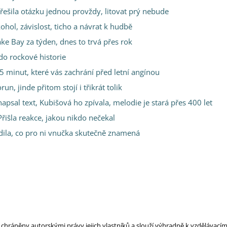
řešila otázku jednou provždy, litovat prý nebude
ohol, závislost, ticho a návrat k hudbě
ake Bay za týden, dnes to trvá přes rok
 do rockové historie
 minut, které vás zachrání před letní angínou
n, jinde přitom stojí i třikrát tolik
sal text, Kubišová ho zpívala, melodie je stará přes 400 let
řišla reakce, jakou nikdo nečekal
adila, co pro ni vnučka skutečně znamená
ou chráněny autorskými právy jejich vlastníků a slouží výhradně k vzdělávac