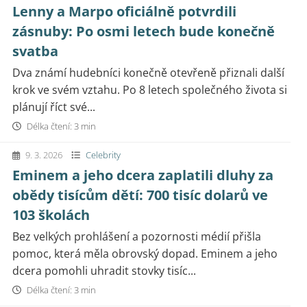
Lenny a Marpo oficiálně potvrdili
zásnuby: Po osmi letech bude konečně
svatba
Dva známí hudebníci konečně otevřeně přiznali další
krok ve svém vztahu. Po 8 letech společného života si
plánují říct své...
Délka čtení: 3 min
9. 3. 2026
Celebrity
Eminem a jeho dcera zaplatili dluhy za
obědy tisícům dětí: 700 tisíc dolarů ve
103 školách
Bez velkých prohlášení a pozornosti médií přišla
pomoc, která měla obrovský dopad. Eminem a jeho
dcera pomohli uhradit stovky tisíc...
Délka čtení: 3 min