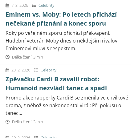
7. 3. 2026
Celebrity
Eminem vs. Moby: Po letech přichází
nečekané přiznání a konec sporu
Roky po veřejném sporu přichází překvapení.
Hudební veterán Moby dnes o někdejším rivalovi
Eminemovi mluví s respektem.
Délka čtení: 3 min
23. 2. 2026
Celebrity
Zpěvačku Cardi B zavalil robot:
Humanoid nezvládl tanec a spadl
Promo akce rapperky Cardi B se změnila ve chvilkové
drama, z něhož se nakonec stal virál: Při pokusu o
tanec...
Délka čtení: 3 min
20. 2. 2026
Celebrity