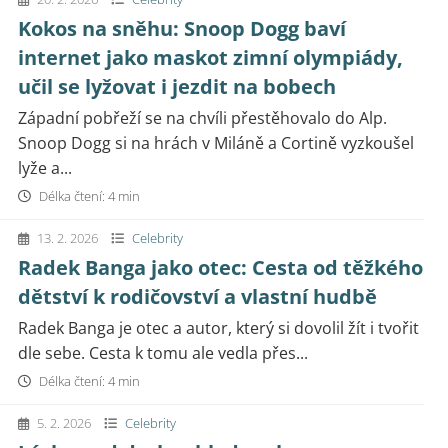
Kokos na sněhu: Snoop Dogg baví
internet jako maskot zimní olympiády,
učil se lyžovat i jezdit na bobech
Západní pobřeží se na chvíli přestěhovalo do Alp.
Snoop Dogg si na hrách v Miláně a Cortině vyzkoušel
lyže a...
Délka čtení: 4 min
13. 2. 2026
Celebrity
Radek Banga jako otec: Cesta od těžkého
dětství k rodičovství a vlastní hudbě
Radek Banga je otec a autor, který si dovolil žít i tvořit
dle sebe. Cesta k tomu ale vedla přes...
Délka čtení: 4 min
5. 2. 2026
Celebrity