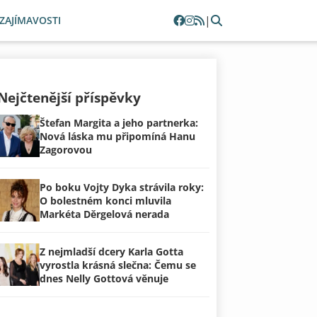
|
ZAJÍMAVOSTI
Nejčtenější příspěvky
Štefan Margita a jeho partnerka:
Nová láska mu připomíná Hanu
Zagorovou
Po boku Vojty Dyka strávila roky:
O bolestném konci mluvila
Markéta Děrgelová nerada
Z nejmladší dcery Karla Gotta
vyrostla krásná slečna: Čemu se
dnes Nelly Gottová věnuje