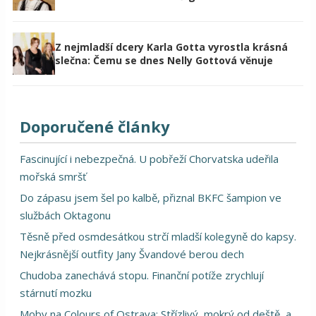
Z nejmladší dcery Karla Gotta vyrostla krásná
slečna: Čemu se dnes Nelly Gottová věnuje
Doporučené články
Fascinující i nebezpečná. U pobřeží Chorvatska udeřila
mořská smršť
Do zápasu jsem šel po kalbě, přiznal BKFC šampion ve
službách Oktagonu
Těsně před osmdesátkou strčí mladší kolegyně do kapsy.
Nejkrásnější outfity Jany Švandové berou dech
Chudoba zanechává stopu. Finanční potíže zrychlují
stárnutí mozku
Moby na Colours of Ostrava: Střízlivý, mokrý od deště, a