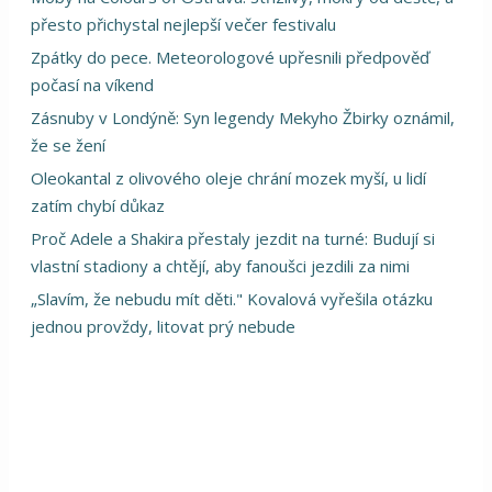
přesto přichystal nejlepší večer festivalu
Zpátky do pece. Meteorologové upřesnili předpověď
počasí na víkend
Zásnuby v Londýně: Syn legendy Mekyho Žbirky oznámil,
že se žení
Oleokantal z olivového oleje chrání mozek myší, u lidí
zatím chybí důkaz
Proč Adele a Shakira přestaly jezdit na turné: Budují si
vlastní stadiony a chtějí, aby fanoušci jezdili za nimi
„Slavím, že nebudu mít děti." Kovalová vyřešila otázku
jednou provždy, litovat prý nebude