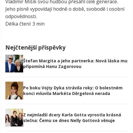
Vladimír Mišík svou hudbou přesáhl celé generace.
Jeho písně vypovídají hodně o době, svobodě i osobní
odpovědnosti.
Délka čtení: 3 min
Nejčtenější příspěvky
Štefan Margita a jeho partnerka: Nová láska mu
připomíná Hanu Zagorovou
Po boku Vojty Dyka strávila roky: O bolestném
konci mluvila Markéta Děrgelová nerada
Z nejmladší dcery Karla Gotta vyrostla krásná
slečna: Čemu se dnes Nelly Gottová věnuje