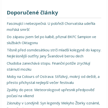
Doporučené články
Fascinující i nebezpečná. U pobřeží Chorvatska udeřila
mořská smršť
Do zápasu jsem šel po kalbě, přiznal BKFC šampion ve
službách Oktagonu
Těsně před osmdesátkou strčí mladší kolegyně do kapsy.
Nejkrásnější outfity Jany Švandové berou dech
Chudoba zanechává stopu. Finanční potíže zrychlují
stárnutí mozku
Moby na Colours of Ostrava: Střízlivý, mokrý od deště, a
přesto přichystal nejlepší večer festivalu
Zpátky do pece. Meteorologové upřesnili předpověď
počasí na víkend
Zásnuby v Londýně: Syn legendy Mekyho Žbirky oznámil,