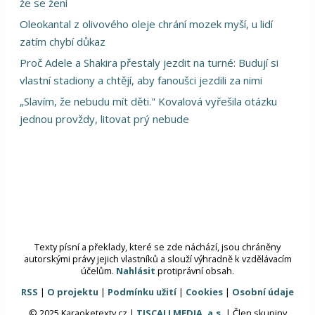
že se žení
Oleokantal z olivového oleje chrání mozek myší, u lidí
zatím chybí důkaz
Proč Adele a Shakira přestaly jezdit na turné: Budují si
vlastní stadiony a chtějí, aby fanoušci jezdili za nimi
„Slavím, že nebudu mít děti." Kovalová vyřešila otázku
jednou provždy, litovat prý nebude
Texty písní a překlady, které se zde náchází, jsou chráněny
autorskými právy jejich vlastníků a slouží výhradně k vzdělávacím
účelům.
Nahlásit
protiprávní obsah.
RSS
|
O projektu
|
Podmínku užití
|
Cookies
|
Osobní údaje
© 2025 Karaoketexty.cz |
TISCALI MEDIA, a.s.
| Člen skupiny