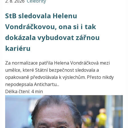
2. 8. 2026
Celebrity
StB sledovala Helenu
Vondráčkovou, ona si i tak
dokázala vybudovat zářnou
kariéru
Za normalizace patřila Helena Vondráčková mezi
umělce, které Státní bezpečnost sledovala a
opakovaně předvolávala k výslechům. Přesto nikdy
nepodepsala Antichartu...
Délka čtení: 4 min