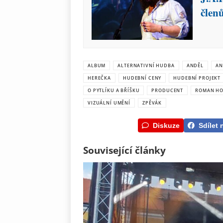
člen
ALBUM
ALTERNATIVNÍ HUDBA
ANDĚL
AN
HEREČKA
HUDEBNÍ CENY
HUDEBNÍ PROJEKT
O PYTLÍKU A BŘÍŠKU
PRODUCENT
ROMAN HO
VIZUÁLNÍ UMĚNÍ
ZPĚVÁK
Diskuze
Sdílet 
Související články