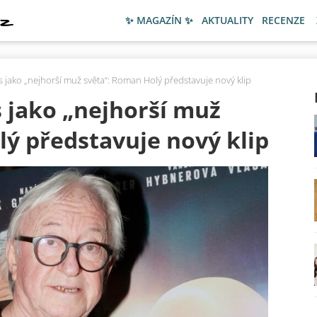
✨ MAGAZÍN ✨
AKTUALITY
RECENZE
s jako „nejhorší muž světa“: Roman Holý představuje nový klip
 jako „nejhorší muž
ý představuje nový klip