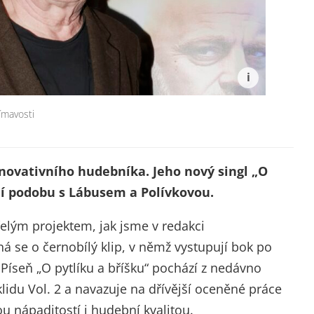
ímavosti
novativního hudebníka. Jeho nový singl „O
lní podobu s Lábusem a Polívkovou.
elým projektem, jak jsme v redakci
á se o černobílý klip, v němž vystupují bok po
 Píseň „O pytlíku a bříšku“ pochází z nedávno
lidu Vol. 2 a navazuje na dřívější oceněné práce
u nápaditostí i hudební kvalitou.