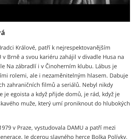
vá
Hradci Králové, patří k nejrespektovanějším
 Brně a svou kariéru zahájil v divadle Husa na
le Na zábradlí i v Činoherním klubu. Lábus je
ními rolemi, ale i nezaměnitelným hlasem. Dabuje
ch zahraničních filmů a seriálů. Nebyl nikdy
e je egoista a když přijde domů, je rád, když je
askavého muže, který umí proniknout do hlubokých
1979 v Praze, vystudovala DAMU a patří mezi
enerace. Je dcerou slavného herce Bolka Polívky,