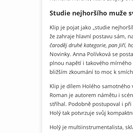
Studie nejhoršího muže s
Klip je pojat jako „studie nejho
že zahraje hlavní postavu sám, na
čaroděj druhé kategorie, pan Jiří, h
Novinky. Anna Polívková se postav
plnou napětí i takového mírného 
bližším zkoumání to moc k smích
Klip je dílem Holého samotného
Roman je autorem námětu i scénář
stříhal. Podobně postupoval i př
Holý tak potvrzuje svůj kompaktní
Holý je multiinstrumentalista, sk