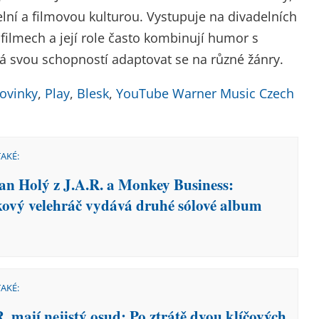
elní a filmovou kulturou. Vystupuje na divadelních
 filmech a její role často kombinují humor s
svou schopností adaptovat se na různé žánry.
ovinky
,
Play
,
Blesk
,
YouTube Warner Music Czech
TAKÉ:
n Holý z J.A.R. a Monkey Business:
ový velehráč vydává druhé sólové album
TAKÉ:
. mají nejistý osud: Po ztrátě dvou klíčových