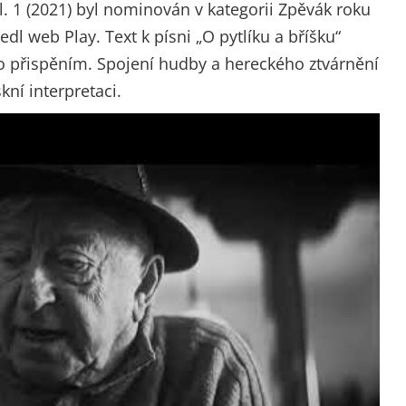
l. 1 (2021) byl nominován v kategorii Zpěvák roku
dl web Play. Text k písni „O pytlíku a bříšku“
 přispěním. Spojení hudby a hereckého ztvárnění
kní interpretaci.