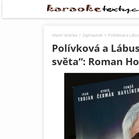
Hlavní stránka
Zajímavosti
Polívková a Lábu
Polívková a Lábus
světa“: Roman Hol