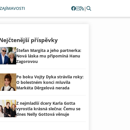
|
ZAJÍMAVOSTI
Nejčtenější příspěvky
Štefan Margita a jeho partnerka:
Nová láska mu připomíná Hanu
Zagorovou
Po boku Vojty Dyka strávila roky:
O bolestném konci mluvila
Markéta Děrgelová nerada
Z nejmladší dcery Karla Gotta
vyrostla krásná slečna: Čemu se
dnes Nelly Gottová věnuje