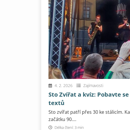
4. 2. 2026
Zajímavosti
Sto Zvířat a kvíz: Pobavte se
textů
Sto zvířat patří přes 30 ke stálicím. K
začátku 90....
Délka čtení: 3 min