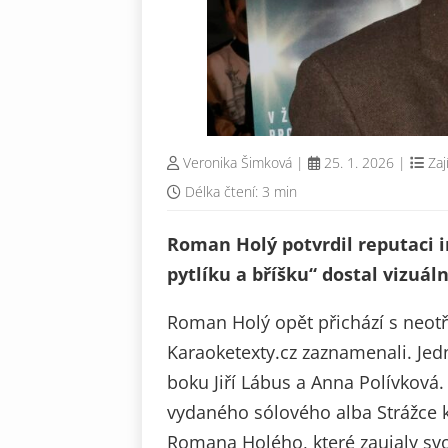
Veronika Šimková
|
25. 1. 2026
|
Zaj
Délka čtení: 3 min
Roman Holý potvrdil reputaci i
pytlíku a bříšku“ dostal vizuá
Roman Holý opět přichází s neotř
Karaoketexty.cz zaznamenali. Jedn
boku Jiří Lábus a Anna Polívková.
vydaného sólového alba Strážce k
Romana Holého, které zaujaly svo