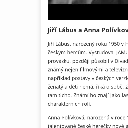
Jiří Lábus a Anna Polívko
Jiří Lábus, narozený roku 1950 v 
českým hercům. Vystudoval JAMU v
provázku, později působil v Divad
známý nejen filmovými a televiz
například postavy v českých verzí
ženatý a děti nemá, říká o sobě, ž
tam ticho. Známí ho znají jako l
charakterních rolí.
Anna Polívková, narozená v roce 
talentované české herečky nové g