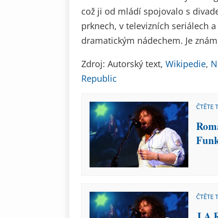
což ji od mládí spojovalo s divad
prknech, v televizních seriálech a
dramatickým nádechem. Je známá 
Zdroj: Autorský text,
Wikipedie
,
N
Republic
ČTĚTE 
Roma
Funk
ČTĚTE 
J.A.R