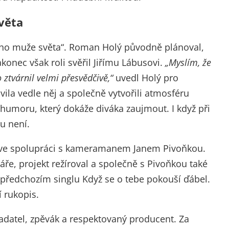
věta
ršího muže světa“. Roman Holý původně plánoval,
konec však roli svěřil Jiřímu Lábusovi.
„Myslím, že
o ztvárnil velmi přesvědčivě,“
uvedl Holý pro
ila vedle něj a společně vytvořili atmosféru
humoru, který dokáže diváka zaujmout. I když při
u není.
 ve spolupráci s kameramanem Janem Pivoňkou.
e, projekt režíroval a společně s Pivoňkou také
i předchozím singlu Když se o tebe pokouší ďábel.
 rukopis.
ladatel, zpěvák a respektovaný producent. Za