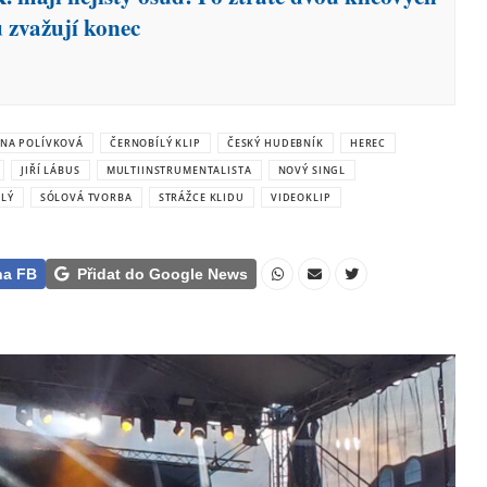
ů zvažují konec
NA POLÍVKOVÁ
ČERNOBÍLÝ KLIP
ČESKÝ HUDEBNÍK
HEREC
JIŘÍ LÁBUS
MULTIINSTRUMENTALISTA
NOVÝ SINGL
LÝ
SÓLOVÁ TVORBA
STRÁŽCE KLIDU
VIDEOKLIP
na FB
Přidat do Google News