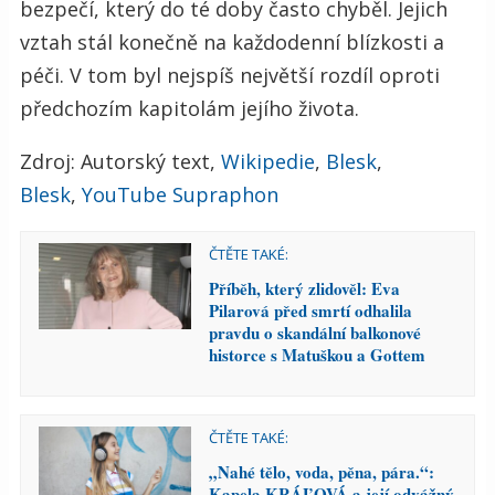
bezpečí, který do té doby často chyběl. Jejich
vztah stál konečně na každodenní blízkosti a
péči. V tom byl nejspíš největší rozdíl oproti
předchozím kapitolám jejího života.
Zdroj: Autorský text,
Wikipedie
,
Blesk
,
Blesk
,
YouTube Supraphon
ČTĚTE TAKÉ:
Příběh, který zlidověl: Eva
Pilarová před smrtí odhalila
pravdu o skandální balkonové
historce s Matuškou a Gottem
ČTĚTE TAKÉ:
„Nahé tělo, voda, pěna, pára.“:
Kapela KRÁĽOVÁ a její odvážný