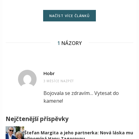
NAČÍST VÍCE ČLÁNKŮ
1
NÁZORY
Hobr
3 MĚSÍCE NAZPĚT
Bojovala se zdravím… Vytesat do
kamene!
Nejčtenější příspěvky
Štefan Margita a jeho partnerka: Nová láska mu
připomíná Hanu Zagorovou