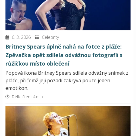
6. 3. 2026
Celebrity
Britney Spears úplně nahá na fotce z pláže:
Zpěvačka opět sdílela odvážnou fotografii s
růžičkou místo oblečení
Popová ikona Britney Spears sdílela odvážný snímek z
pláže, přičemž její pozadí zakrývá pouze jeden
emotikon.
Délka čtení: 4 min