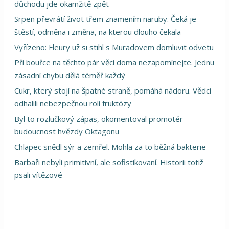
důchodu jde okamžitě zpět
Srpen převrátí život třem znamením naruby. Čeká je
štěstí, odměna i změna, na kterou dlouho čekala
Vyřízeno: Fleury už si stihl s Muradovem domluvit odvetu
Při bouřce na těchto pár věcí doma nezapomínejte. Jednu
zásadní chybu dělá téměř každý
Cukr, který stojí na špatné straně, pomáhá nádoru. Vědci
odhalili nebezpečnou roli fruktózy
Byl to rozlučkový zápas, okomentoval promotér
budoucnost hvězdy Oktagonu
Chlapec snědl sýr a zemřel. Mohla za to běžná bakterie
Barbaři nebyli primitivní, ale sofistikovaní. Historii totiž
psali vítězové