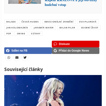
hudební vstup
BALADA
ČESKÁ HUDBA
EMOCIONÁLNÍ ZRANĚNÍ
EVA PILAROVÁ
JAN KOLOMAZNÍK
JAROMÍR MAYER
MILAN PILAR
OSOBNÍ ŽIVOT
POP
SWING
VZTAHY
Diskuze
Sdílet na FB
Přidat do Google News
Související články