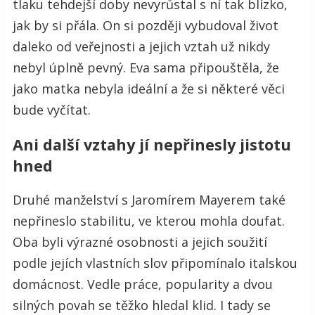
tlaku tehdejší doby nevyrůstal s ní tak blízko,
jak by si přála. On si později vybudoval život
daleko od veřejnosti a jejich vztah už nikdy
nebyl úplně pevný. Eva sama připouštěla, že
jako matka nebyla ideální a že si některé věci
bude vyčítat.
Ani další vztahy jí nepřinesly jistotu
hned
Druhé manželství s Jaromírem Mayerem také
nepřineslo stabilitu, ve kterou mohla doufat.
Oba byli výrazné osobnosti a jejich soužití
podle jejích vlastních slov připomínalo italskou
domácnost. Vedle práce, popularity a dvou
silných povah se těžko hledal klid. I tady se