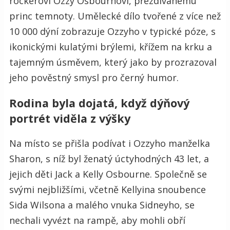
rockerovi Ozzy Osbournovi, přezdívanému
princ temnoty. Umělecké dílo tvořené z více než
10 000 dýní zobrazuje Ozzyho v typické póze, s
ikonickými kulatými brýlemi, křížem na krku a
tajemným úsměvem, který jako by prozrazoval
jeho pověstný smysl pro černý humor.
Rodina byla dojatá, když dýňový
portrét viděla z výšky
Na místo se přišla podívat i Ozzyho manželka
Sharon, s níž byl ženatý úctyhodných 43 let, a
jejich děti Jack a Kelly Osbourne. Společně se
svými nejbližšími, včetně Kellyina snoubence
Sida Wilsona a malého vnuka Sidneyho, se
nechali vyvézt na rampě, aby mohli obří