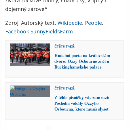
života rockové rodiny, chaotický, vtipný i
dojemný zároveň.
Zdroj: Autorský text,
Wikipedie
,
People
,
Facebook SunnyFieldsFarm
ČTĚTE TAKÉ:
Hudební pocta na královském
dvoře: Ozzy Osbourne zněl u
Buckinghamského paláce
ČTĚTE TAKÉ:
Z téhle písničky vás zamrazí:
Poslední vokály Ozzyho
Osbourna, které musíš slyšet