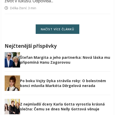
život v luxusu. Odpovídá...
Délka čtení: 3 min
NAČÍST VÍCE ČLÁNKŮ
Nejčtenější příspěvky
Štefan Margita a jeho partnerka: Nová láska mu
připomíná Hanu Zagorovou
Po boku Vojty Dyka strávila roky: O bolestném
konci mluvila Markéta Děrgelová nerada
Z nejmladší dcery Karla Gotta vyrostla krásná
slečna: Čemu se dnes Nelly Gottová věnuje