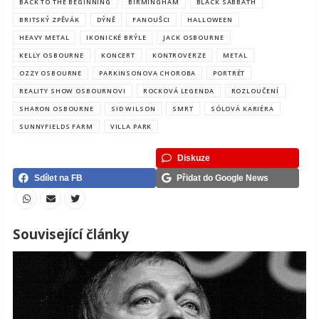
BACK TO THE BEGINNING
BIRMINGHAM
BLACK SABBATH
BRITSKÝ ZPĚVÁK
DÝNĚ
FANOUŠCI
HALLOWEEN
HEAVY METAL
IKONICKÉ BRÝLE
JACK OSBOURNE
KELLY OSBOURNE
KONCERT
KONTROVERZE
METAL
OZZY OSBOURNE
PARKINSONOVA CHOROBA
PORTRÉT
REALITY SHOW OSBOURNOVI
ROCKOVÁ LEGENDA
ROZLOUČENÍ
SHARON OSBOURNE
SID WILSON
SMRT
SÓLOVÁ KARIÉRA
SUNNYFIELDS FARM
VILLA PARK
Diskuze
Sdílet na FB
Přidat do Google News
Související články