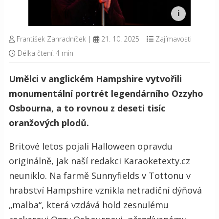
František Zahradníček
|
21. 10. 2025
|
Zajímavosti
Délka čtení: 4 min
Umělci v anglickém Hampshire vytvořili
monumentální portrét legendárního Ozzyho
Osbourna, a to rovnou z deseti tisíc
oranžových plodů.
Britové letos pojali Halloween opravdu
originálně, jak naší redakci Karaoketexty.cz
neuniklo. Na farmě Sunnyfields v Tottonu v
hrabství Hampshire vznikla netradiční dýňová
„malba“, která vzdává hold zesnulému