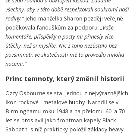
se svou rodinou a obklopen láskou. Žádáme
všechny, aby v této době respektovali soukromí naší
rodiny.“
Jeho manželka Sharon později veřejně
poděkovala fanouškům za podporu:
„Vaše
komentáře, příspěvky a pocty mi přinesly více
útěchy, než si myslíte. Nic z toho nezůstalo bez
povšimnutí, ve skutečnosti mě to provedlo mnoha
nocemi.“
Princ temnoty, který změnil historii
Ozzy Osbourne se stal jednou z nejvýraznějších
ikon rockové i metalové hudby. Narodil se v
Birminghamu roku 1948 a na přelomu 60. a 70.
let se proslavil jako frontman kapely Black
Sabbath, s níž prakticky položil základy heavy