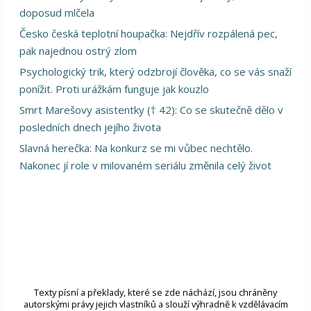
doposud mlčela
Česko česká teplotní houpačka: Nejdřív rozpálená pec,
pak najednou ostrý zlom
Psychologický trik, který odzbrojí člověka, co se vás snaží
ponížit. Proti urážkám funguje jak kouzlo
Smrt Marešovy asistentky († 42): Co se skutečně dělo v
posledních dnech jejího života
Slavná herečka: Na konkurz se mi vůbec nechtělo.
Nakonec jí role v milovaném seriálu změnila celý život
Texty písní a překlady, které se zde náchází, jsou chráněny
autorskými právy jejich vlastníků a slouží výhradně k vzdělávacím