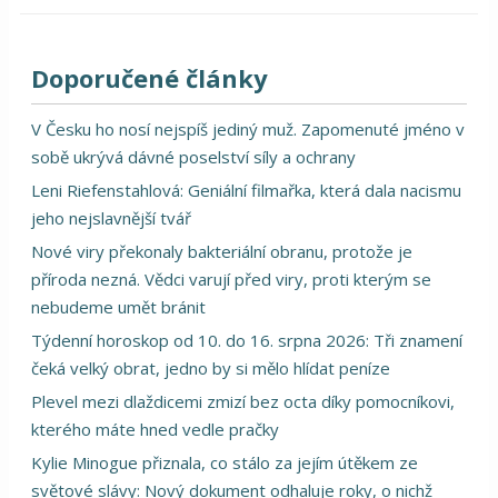
Doporučené články
V Česku ho nosí nejspíš jediný muž. Zapomenuté jméno v
sobě ukrývá dávné poselství síly a ochrany
Leni Riefenstahlová: Geniální filmařka, která dala nacismu
jeho nejslavnější tvář
Nové viry překonaly bakteriální obranu, protože je
příroda nezná. Vědci varují před viry, proti kterým se
nebudeme umět bránit
Týdenní horoskop od 10. do 16. srpna 2026: Tři znamení
čeká velký obrat, jedno by si mělo hlídat peníze
Plevel mezi dlaždicemi zmizí bez octa díky pomocníkovi,
kterého máte hned vedle pračky
Kylie Minogue přiznala, co stálo za jejím útěkem ze
světové slávy: Nový dokument odhaluje roky, o nichž