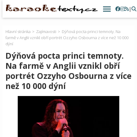
|
Hlavní stránka
Zajímavosti
Dýňová pocta princi temnoty. Na
farmě v Anglii vznikl obří portrét Ozzyho Osbourna z více než 10 000
dýní
Dýňová pocta princi temnoty.
Na farmě v Anglii vznikl obří
portrét Ozzyho Osbourna z více
než 10 000 dýní