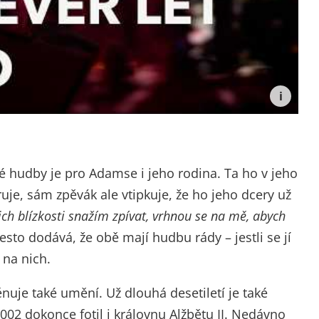
vé hudby je pro Adamse i jeho rodina. Ta ho v jeho
uje, sám zpěvák ale vtipkuje, že ho jeho dcery už
jich blízkosti snažím zpívat, vrhnou se na mě, abych
esto dodává, že obě mají hudbu rády – jestli se jí
 na nich.
je také umění. Už dlouhá desetiletí je také
02 dokonce fotil i královnu Alžbětu II. Nedávno