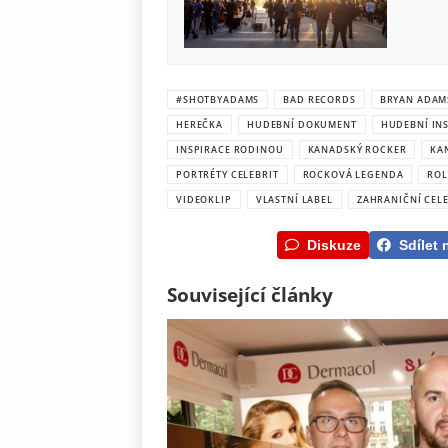
#SHOTBYADAMS
BAD RECORDS
BRYAN ADAM
HEREČKA
HUDEBNÍ DOKUMENT
HUDEBNÍ IN
INSPIRACE RODINOU
KANADSKÝ ROCKER
KA
PORTRÉTY CELEBRIT
ROCKOVÁ LEGENDA
ROL
VIDEOKLIP
VLASTNÍ LABEL
ZAHRANIČNÍ CELE
Diskuze
Sdílet 
Související články