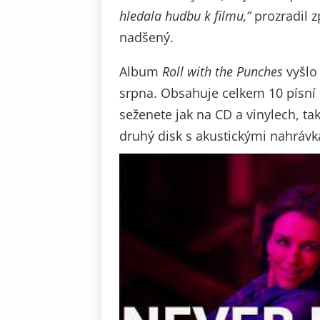
hledala hudbu k filmu,”
prozradil z
nadšený.
Album
Roll with the Punches
vyšlo
srpna. Obsahuje celkem 10 písní
seženete jak na CD a vinylech, ta
druhý disk s akustickými nahrávk