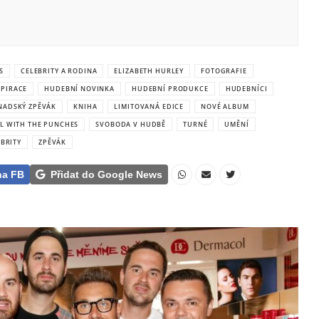
S
CELEBRITY A RODINA
ELIZABETH HURLEY
FOTOGRAFIE
SPIRACE
HUDEBNÍ NOVINKA
HUDEBNÍ PRODUKCE
HUDEBNÍCI
NADSKÝ ZPĚVÁK
KNIHA
LIMITOVANÁ EDICE
NOVÉ ALBUM
L WITH THE PUNCHES
SVOBODA V HUDBĚ
TURNÉ
UMĚNÍ
BRITY
ZPĚVÁK
na FB
Přidat do Google News