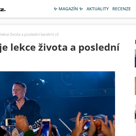
✨ MAGAZÍN ✨
AKTUALITY
RECENZE
kce života a poslední kariérní cíl
 lekce života a poslední