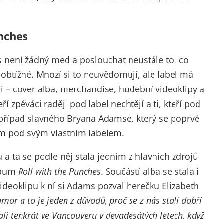
nches
není žádný med a poslouchat neustále to, co
 obtížné. Mnozí si to neuvědomují, ale label má
 – cover alba, merchandise, hudební videoklipy a
í zpěváci raději pod label nechtějí a ti, kteří pod
 i případ slavného Bryana Adamse, který se poprvé
um pod svým vlastním labelem.
a ta se podle něj stala jedním z hlavních zdrojů
lbum
Roll with the Punches
. Součástí alba se stala i
ideoklipu k ní si Adams pozval herečku Elizabeth
mor a to je jeden z důvodů, proč se z nás stali dobří
li tenkrát ve Vancouveru v devadesátých letech, když