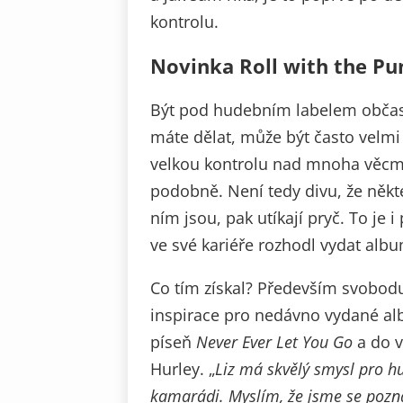
kontrolu.
Novinka Roll with the Pu
Být pod hudebním labelem občas 
máte dělat, může být často velmi
velkou kontrolu nad mnoha věcmi
podobně. Není tedy divu, že někteř
ním jsou, pak utíkají pryč. To je
ve své kariéře rozhodl vydat alb
Co tím získal? Především svobodu 
inspirace pro nedávno vydané a
píseň
Never Ever Let You Go
a do v
Hurley. „
Liz má skvělý smysl pro hu
kamarádi. Myslím, že jsme se pozna