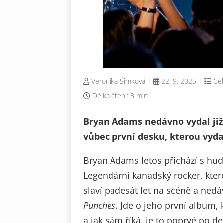
Veronika Šimková
|
22. 9. 2025
|
Cel
Délka čtení: 3 min
Bryan Adams nedávno vydal již
vůbec první desku, kterou vyd
Bryan Adams letos přichází s hud
Legendární kanadský rocker, kter
slaví padesát let na scéně a ne
Punches
. Jde o jeho první album,
a jak sám říká, je to poprvé po 