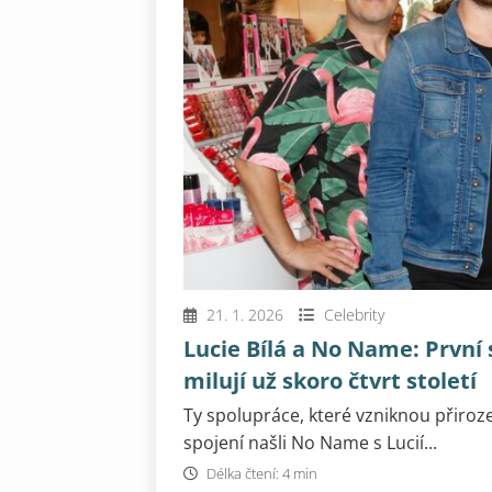
21. 1. 2026
Celebrity
Lucie Bílá a No Name: První
milují už skoro čtvrt století
Ty spolupráce, které vzniknou přiroze
spojení našli No Name s Lucií...
Délka čtení: 4 min