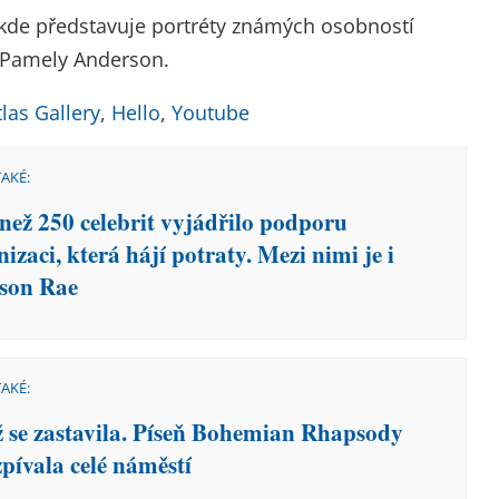
 kde představuje portréty známých osobností
i Pamely Anderson.
tlas Gallery
,
Hello
,
Youtube
TAKÉ:
 než 250 celebrit vyjádřilo podporu
izaci, která hájí potraty. Mezi nimi je i
son Rae
TAKÉ:
ž se zastavila. Píseň Bohemian Rhapsody
zpívala celé náměstí