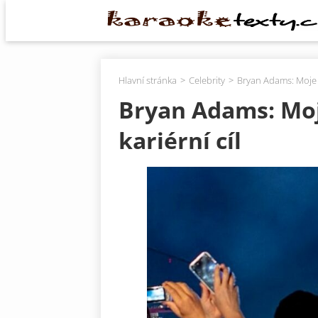
Hlavní stránka
Celebrity
Bryan Adams: Moje le
Bryan Adams: Moje
kariérní cíl