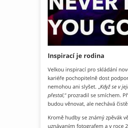
Inspirací je rodina
Velkou inspirací pro skládání no
kariéře pochopitelně dost podpor
nemohou ani slyšet. „
Když se v je
přestal,
“ prozradil se smíchem. Př
budou věnovat, ale nechává čistě
Kromě hudby se známý zpěvák věnu
uznávaným fotografem a v roce 20