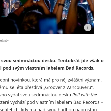
ebrity
 svou sedmnáctou desku. Tentokrát jde však o
al pod svým vlastním labelem Bad Records.
ební novinkou, která má pro něj zvláštní význam.
ému se léta přezdívá „Groover z Vancouveru“,
dávno vydal svou sedmnáctou desku
Roll with the
 které vychází pod vlastním labelem Bad Records –
desetiletích, kdy má nad svou hudbou naprostou