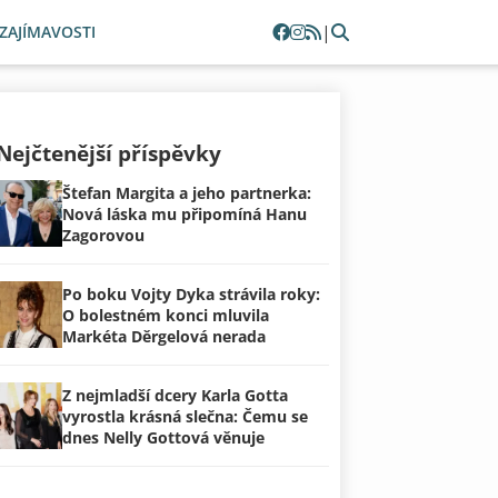
|
ZAJÍMAVOSTI
Nejčtenější příspěvky
Štefan Margita a jeho partnerka:
Nová láska mu připomíná Hanu
Zagorovou
Po boku Vojty Dyka strávila roky:
O bolestném konci mluvila
Markéta Děrgelová nerada
Z nejmladší dcery Karla Gotta
vyrostla krásná slečna: Čemu se
dnes Nelly Gottová věnuje