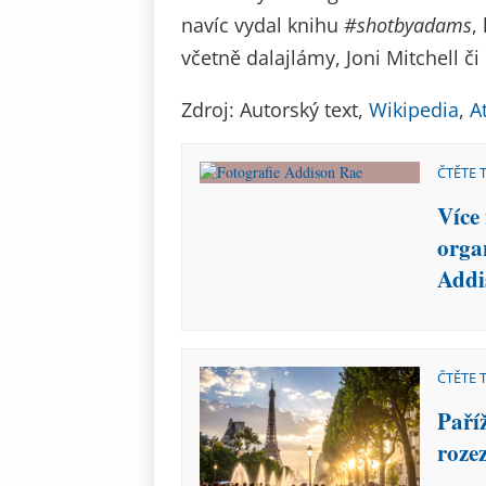
navíc vydal knihu
#shotbyadams
,
včetně dalajlámy, Joni Mitchell č
Zdroj: Autorský text,
Wikipedia
,
A
ČTĚTE 
Více
organ
Addi
ČTĚTE 
Paří
roze