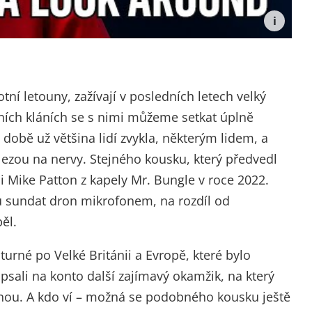
ní letouny, zažívají v posledních letech velký
ních kláních se s nimi můžeme setkat úplně
 době už většina lidí zvykla, některým lidem, a
ezou na nervy. Stejného kousku, který předvedl
 i Mike Patton z kapely Mr. Bungle v roce 2022.
nu sundat dron mikrofonem, na rozdíl od
ěl.
turné po Velké Británii a Evropě, které bylo
psali na konto další zajímavý okamžik, na který
enou. A kdo ví – možná se podobného kousku ještě