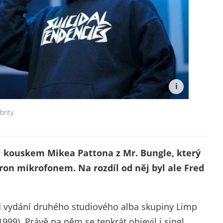
brity
al kouskem Mikea Pattona z Mr. Bungle, který
 dron mikrofonem. Na rozdíl od něj byl ale Fred
 od vydání druhého studiového alba skupiny Limp
1999). Právě na něm se tenkrát objevil i singl