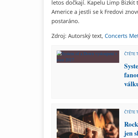
letos dočkají. Kapelu Limp Bizkit 
Americe a jestli se k Fredovi zno
postaráno.
Zdroj: Autorský text,
Concerts Met
ČTĚTE 
Syst
fano
válk
ČTĚTE 
Rock
jen 