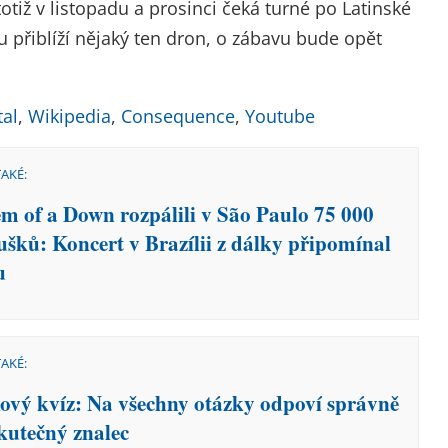
totiž v listopadu a prosinci čeká turné po Latinské
vu přiblíží nějaký ten dron, o zábavu bude opět
al
,
Wikipedia
,
Consequence
,
Youtube
TAKÉ:
em of a Down rozpálili v São Paulo 75 000
ušků: Koncert v Brazílii z dálky připomínal
u
TAKÉ:
ový kvíz: Na všechny otázky odpoví správně
skutečný znalec