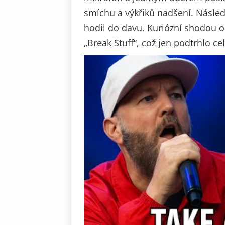
smíchu a výkřiků nadšení. Násled
hodil do davu. Kuriózní shodou o
„Break Stuff“, což jen podtrhlo ce