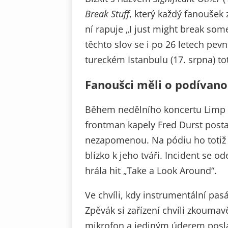
Break Stuff
, který každý fanoušek
ní rapuje „I just might break som
těchto slov se i po 26 letech pev
tureckém Istanbulu (17. srpna) to
Fanoušci měli o podívan
Během nedělního koncertu Limp Bi
frontman kapely Fred Durst post
nezapomenou. Na pódiu ho totiž za
blízko k jeho tváři. Incident se 
hrála hit „Take a Look Around“.
Ve chvíli, kdy instrumentální pasá
Zpěvák si zařízení chvíli zkoumav
mikrofon a jediným úderem posla