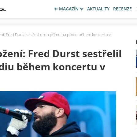
✨ MAGAZÍN ✨
AKTUALITY
RECENZE
ení: Fred Durst sestřelil dron přímo na pódiu během koncertu v
žení: Fred Durst sestřelil
diu během koncertu v