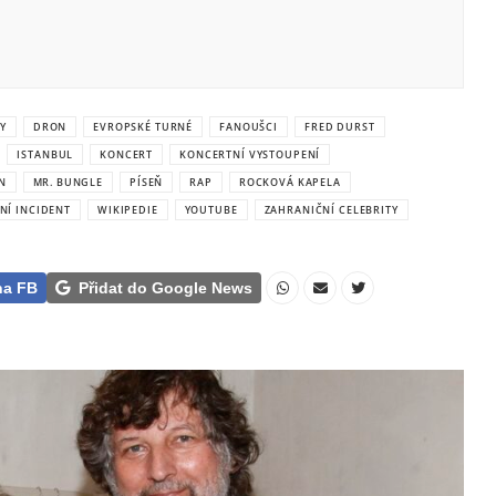
Y
DRON
EVROPSKÉ TURNÉ
FANOUŠCI
FRED DURST
ISTANBUL
KONCERT
KONCERTNÍ VYSTOUPENÍ
N
MR. BUNGLE
PÍSEŇ
RAP
ROCKOVÁ KAPELA
NÍ INCIDENT
WIKIPEDIE
YOUTUBE
ZAHRANIČNÍ CELEBRITY
na FB
Přidat do Google News