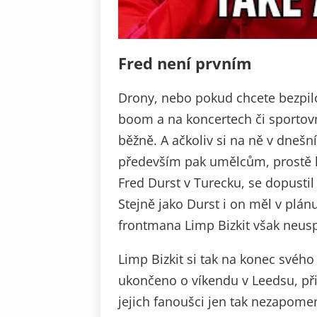
Fred není prvním
Drony, nebo pokud chcete bezpilot
boom a na koncertech či sportov
běžně. A ačkoliv si na ně v dnešní
především pak umělcům, prostě l
Fred Durst v Turecku, se dopustil
Stejně jako Durst i on měl v plá
frontmana Limp Bizkit však neusp
Limp Bizkit si tak na konec svého 
ukončeno o víkendu v Leedsu, při
jejich fanoušci jen tak nezapom