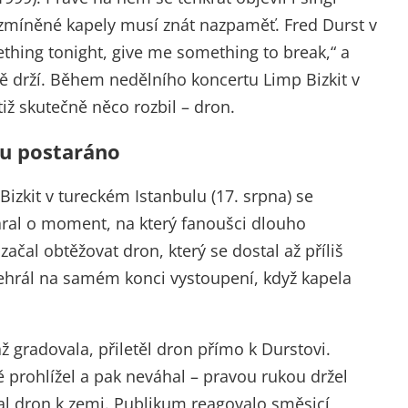
 zmíněné kapely musí znát nazpaměť. Fred Durst v
ething tonight, give me something to break,“ a
ně drží. Během nedělního koncertu Limp Bizkit v
tiž skutečně něco rozbil – dron.
ou postaráno
zkit v tureckém Istanbulu (17. srpna) se
aral o moment, na který fanoušci dlouho
čal obtěžovat dron, který se dostal až příliš
odehrál na samém konci vystoupení, když kapela
ž gradovala, přiletěl dron přímo k Durstovi.
ě prohlížel a pak neváhal – pravou rukou držel
l dron k zemi. Publikum reagovalo směsicí