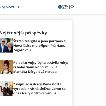
|
ZAJÍMAVOSTI
Nejčtenější příspěvky
Štefan Margita a jeho partnerka:
Nová láska mu připomíná Hanu
Zagorovou
Po boku Vojty Dyka strávila roky:
O bolestném konci mluvila
Markéta Děrgelová nerada
Z nejmladší dcery Karla Gotta
vyrostla krásná slečna: Čemu se
dnes Nelly Gottová věnuje