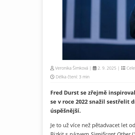
Veronika Šimková
|
2. 9. 2025
|
Cele
Délka čtení: 3 min
Fred Durst se zřejmě inspirov
se v roce 2022 snažil sestřelit
úspěšnější.
Je to už více než pětadvacet let
Bizkit s názvem
Significant Other
(