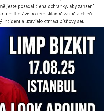
ně ještě požádal člena ochranky, aby zařízení
kolností právě po této skladbě zazněla píseň
lý incident a uzavřelo čtrnáctipísňový set.