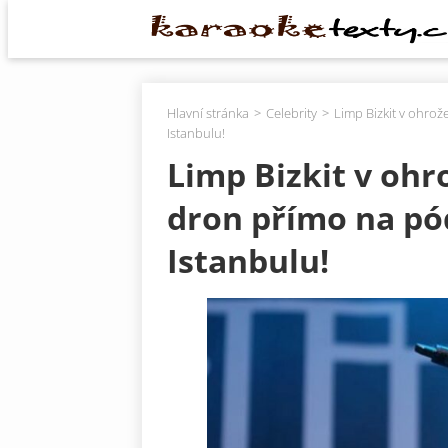
Hlavní stránka
Celebrity
Limp Bizkit v ohrož
Istanbulu!
Limp Bizkit v ohro
dron přímo na pó
Istanbulu!