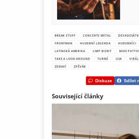
BREAK STUFF
CONCERTS METAL
DEVADESÁTK
FRONTMAN
HUDEBNÍ LEGENDA
HUDEBNÍCI
LATINSKÁ AMERIKA
LIMP BIZKIT
MIKE PATTO
TAKE A LOOK AROUND
TURNÉ
USA
VIRÁL
ZDRAVÍ
ZPĚVÁK
Diskuze
Sdílet 
Související články