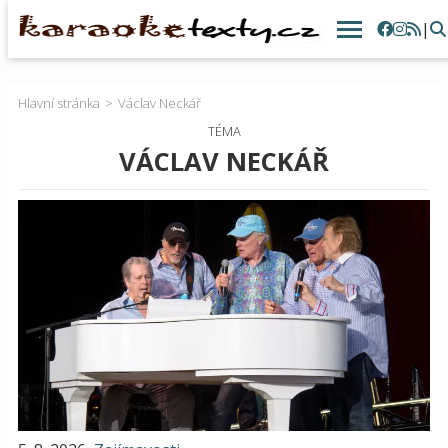
|
Hlavní stránka
Václav Neckář
TÉMA
VÁCLAV NECKÁŘ