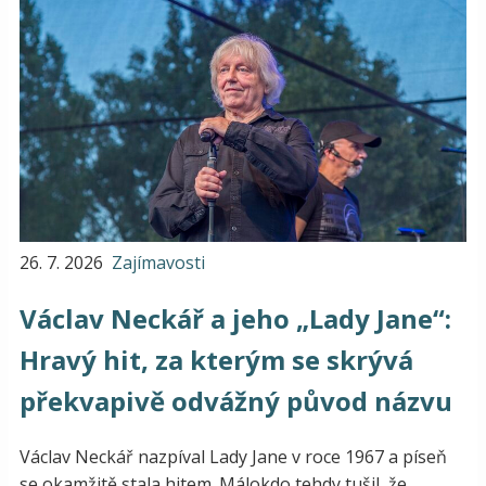
26. 7. 2026
Zajímavosti
Václav Neckář a jeho „Lady Jane“:
Hravý hit, za kterým se skrývá
překvapivě odvážný původ názvu
Václav Neckář nazpíval Lady Jane v roce 1967 a píseň
se okamžitě stala hitem. Málokdo tehdy tušil, že