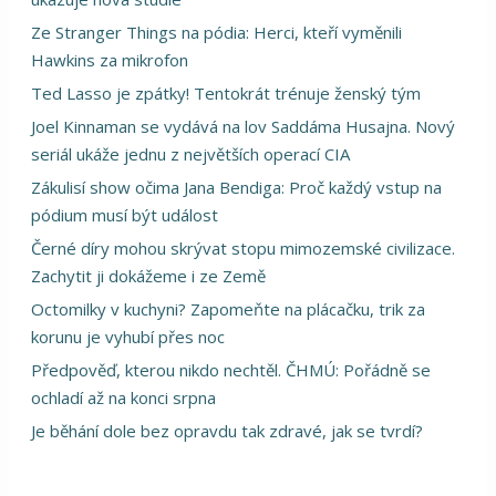
Ze Stranger Things na pódia: Herci, kteří vyměnili
Hawkins za mikrofon
Ted Lasso je zpátky! Tentokrát trénuje ženský tým
Joel Kinnaman se vydává na lov Saddáma Husajna. Nový
seriál ukáže jednu z největších operací CIA
Zákulisí show očima Jana Bendiga: Proč každý vstup na
pódium musí být událost
Černé díry mohou skrývat stopu mimozemské civilizace.
Zachytit ji dokážeme i ze Země
Octomilky v kuchyni? Zapomeňte na plácačku, trik za
korunu je vyhubí přes noc
Předpověď, kterou nikdo nechtěl. ČHMÚ: Pořádně se
ochladí až na konci srpna
Je běhání dole bez opravdu tak zdravé, jak se tvrdí?