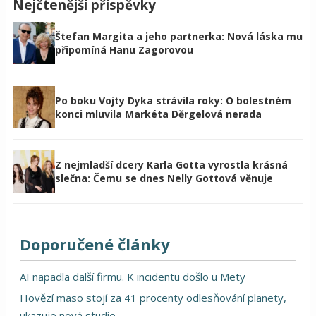
Nejčtenější příspěvky
Štefan Margita a jeho partnerka: Nová láska mu
připomíná Hanu Zagorovou
Po boku Vojty Dyka strávila roky: O bolestném
konci mluvila Markéta Děrgelová nerada
Z nejmladší dcery Karla Gotta vyrostla krásná
slečna: Čemu se dnes Nelly Gottová věnuje
Doporučené články
AI napadla další firmu. K incidentu došlo u Mety
Hovězí maso stojí za 41 procenty odlesňování planety,
ukazuje nová studie