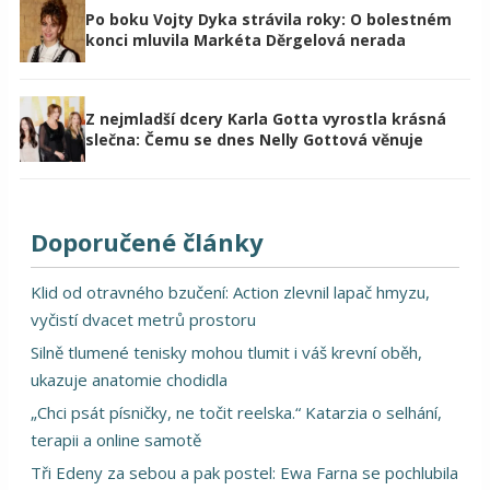
Po boku Vojty Dyka strávila roky: O bolestném
konci mluvila Markéta Děrgelová nerada
Z nejmladší dcery Karla Gotta vyrostla krásná
slečna: Čemu se dnes Nelly Gottová věnuje
Doporučené články
Klid od otravného bzučení: Action zlevnil lapač hmyzu,
vyčistí dvacet metrů prostoru
Silně tlumené tenisky mohou tlumit i váš krevní oběh,
ukazuje anatomie chodidla
„Chci psát písničky, ne točit reelska.“ Katarzia o selhání,
terapii a online samotě
Tři Edeny za sebou a pak postel: Ewa Farna se pochlubila