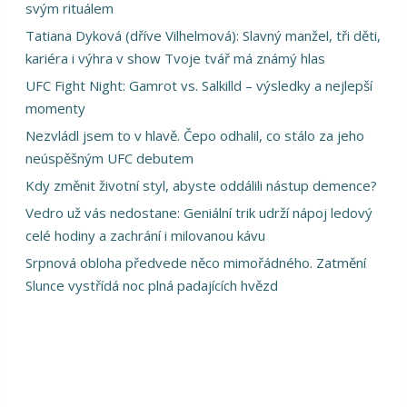
svým rituálem
Tatiana Dyková (dříve Vilhelmová): Slavný manžel, tři děti,
kariéra i výhra v show Tvoje tvář má známý hlas
UFC Fight Night: Gamrot vs. Salkilld – výsledky a nejlepší
momenty
Nezvládl jsem to v hlavě. Čepo odhalil, co stálo za jeho
neúspěšným UFC debutem
Kdy změnit životní styl, abyste oddálili nástup demence?
Vedro už vás nedostane: Geniální trik udrží nápoj ledový
celé hodiny a zachrání i milovanou kávu
Srpnová obloha předvede něco mimořádného. Zatmění
Slunce vystřídá noc plná padajících hvězd