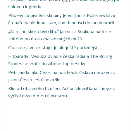
sólovou legendu
Příběhy za písněmi skupiny Jelen: Jindra Polák nechává
čtenáře nahlédnout tam, kam fanoušci dosud nesměli
„Až mi ho skoro bylo líto." Jaromíra Soukupa našli zle
zbitého po útoku maskovaných mužů
Opak dejá vu existuje. Je ale ještě podivnější
Hitparády: Meduza ovládla česká rádia a The Rolling
Stones se vrátili do albové top desítky
Petr Janda jako Cézar na nosítkách: Oslava narozenin,
jakou Česko ještě nezažilo
Klid od otravného bzučení: Action zlevnil lapač hmyzu,
vyčistí dvacet metrů prostoru