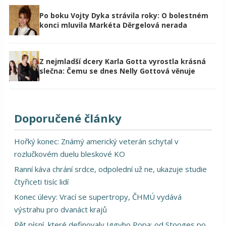
Po boku Vojty Dyka strávila roky: O bolestném
konci mluvila Markéta Děrgelová nerada
Z nejmladší dcery Karla Gotta vyrostla krásná
slečna: Čemu se dnes Nelly Gottová věnuje
Doporučené články
Hořký konec: Známý americký veterán schytal v
rozlučkovém duelu bleskové KO
Ranní káva chrání srdce, odpolední už ne, ukazuje studie
čtyřiceti tisíc lidí
Konec úlevy: Vrací se supertropy, ČHMÚ vydává
výstrahu pro dvanáct krajů
Pět písní, které definovaly Iggyho Popa: od Stooges po