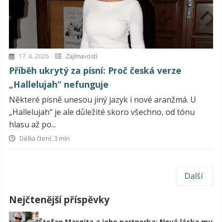
17. 4. 2026
Zajímavosti
Příběh ukrytý za písní: Proč česká verze
„Hallelujah“ nefunguje
Některé písně unesou jiný jazyk i nové aranžmá. U
„Hallelujah“ je ale důležité skoro všechno, od tónu
hlasu až po...
Délka čtení: 3 min
Další
Nejčtenější příspěvky
Štefan Margita a jeho partnerka: Nová láska mu