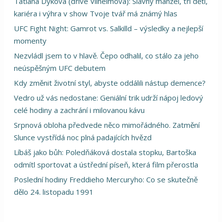
Tatiana Dyková (dříve Vilhelmová): Slavný manžel, tři děti,
kariéra i výhra v show Tvoje tvář má známý hlas
UFC Fight Night: Gamrot vs. Salkilld – výsledky a nejlepší
momenty
Nezvládl jsem to v hlavě. Čepo odhalil, co stálo za jeho
neúspěšným UFC debutem
Kdy změnit životní styl, abyste oddálili nástup demence?
Vedro už vás nedostane: Geniální trik udrží nápoj ledový
celé hodiny a zachrání i milovanou kávu
Srpnová obloha předvede něco mimořádného. Zatmění
Slunce vystřídá noc plná padajících hvězd
Líbáš jako bůh: Poledňáková dostala stopku, Bartoška
odmítl sportovat a ústřední píseň, která film přerostla
Poslední hodiny Freddieho Mercuryho: Co se skutečně
dělo 24. listopadu 1991