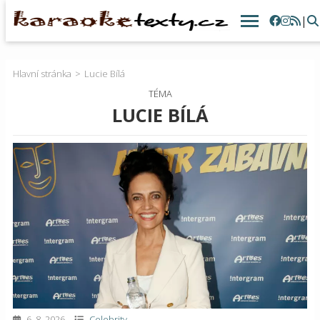
|
Hlavní stránka
Lucie Bílá
TÉMA
LUCIE BÍLÁ
6. 8. 2026
Celebrity