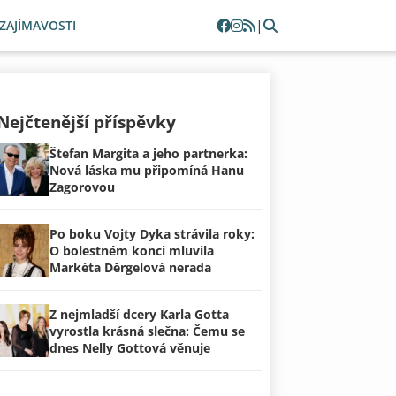
|
ZAJÍMAVOSTI
Nejčtenější příspěvky
Štefan Margita a jeho partnerka:
Nová láska mu připomíná Hanu
Zagorovou
Po boku Vojty Dyka strávila roky:
O bolestném konci mluvila
Markéta Děrgelová nerada
Z nejmladší dcery Karla Gotta
vyrostla krásná slečna: Čemu se
dnes Nelly Gottová věnuje