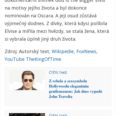
dokumentární snímek God Is the Bigger Elvis
na motivy jejího života a byl dokonce
nominován na Oscara. A její osud zůstává
výjimečný dodnes. Z dívky, která kdysi políbila
Elvise a mířila mezi hvězdy, se stala žena, která
si vybrala úplně jiný druh života.
Zdroj: Autorský text,
Wikipedie
,
FoxNews
,
YouTube TheKingOfTime
ČTĚTE TAKÉ:
Z rebela a sexsymbolu
Hollywoodu elegantním
gentlemanem: Jak dnes vypadá
John Travolta
ČTĚTE TAKÉ: