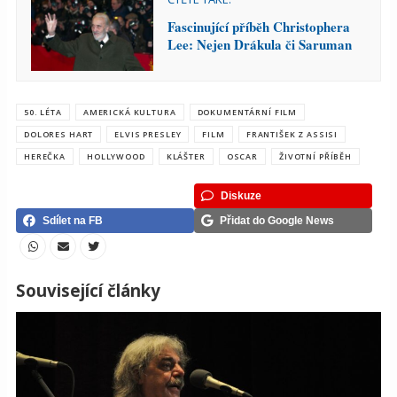
Fascinující příběh Christophera
Lee: Nejen Drákula či Saruman
50. LÉTA
AMERICKÁ KULTURA
DOKUMENTÁRNÍ FILM
DOLORES HART
ELVIS PRESLEY
FILM
FRANTIŠEK Z ASSISI
HEREČKA
HOLLYWOOD
KLÁŠTER
OSCAR
ŽIVOTNÍ PŘÍBĚH
Diskuze
Sdílet na FB
Přidat do Google News
Související články