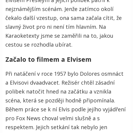
Elvisem Presleym
a jejich polibek patřil k
nejznámějším scénám. Jenže zatímco okolí
čekalo další vzestup, ona sama začala cítit, že
slavný život pro ni není tím hlavním. Na
Karaoketexty jsme se zaměřili na to, jakou
cestou se rozhodla ubírat.
Začalo to filmem a Elvisem
Při natáčení v roce 1957 bylo Dolores osmnáct
a Elvisovi dvaadvacet. Režisér chtěl zásadní
polibek natočit hned na začátku a vznikla
scéna, která se později hodně připomínala.
Během práce se k ní Elvis podle jejího vyjádření
pro Fox News choval velmi slušně a s
respektem. Jejich setkání tak nebylo jen