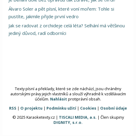
Álvaro Soler a pět písní, které voní mořem: Tohle si
pustíte, jakmile přijde první vedro
Jak se radovat z orchideje celá léta? Selhání má většinou
jediný důvod, radí odborníci
Texty písní a překlady, které se zde náchází, jsou chráněny
autorskými právy jejich vlastníků a slouží výhradně k vzdělávacím
účelům.
Nahlásit
protiprávní obsah.
RSS
|
O projektu
|
Podmínku užití
|
Cookies
|
Osobní údaje
© 2025 Karaoketexty.cz |
TISCALI MEDIA, a.s.
| Člen skupiny
DIGNITY, s.r.o.