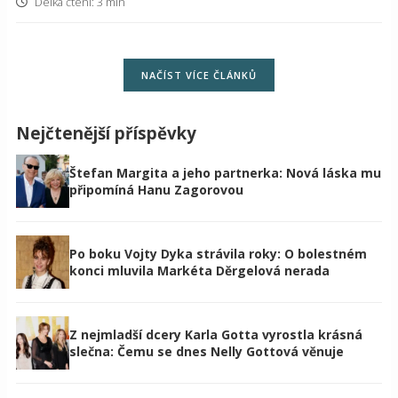
Délka čtení: 3 min
NAČÍST VÍCE ČLÁNKŮ
Nejčtenější příspěvky
Štefan Margita a jeho partnerka: Nová láska mu
připomíná Hanu Zagorovou
Po boku Vojty Dyka strávila roky: O bolestném
konci mluvila Markéta Děrgelová nerada
Z nejmladší dcery Karla Gotta vyrostla krásná
slečna: Čemu se dnes Nelly Gottová věnuje