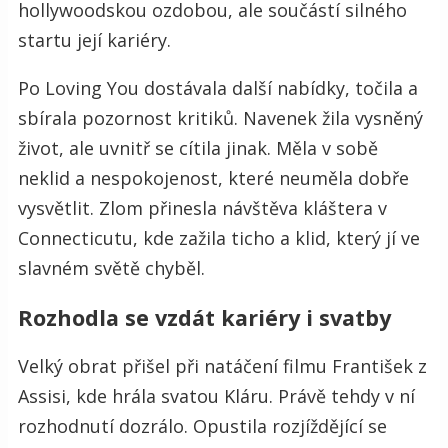
hollywoodskou ozdobou, ale součástí silného
startu její kariéry.
Po Loving You dostávala další nabídky, točila a
sbírala pozornost kritiků. Navenek žila vysněný
život, ale uvnitř se cítila jinak. Měla v sobě
neklid a nespokojenost, které neuměla dobře
vysvětlit. Zlom přinesla návštěva kláštera v
Connecticutu, kde zažila ticho a klid, který jí ve
slavném světě chyběl.
Rozhodla se vzdát kariéry i svatby
Velký obrat přišel při natáčení filmu František z
Assisi, kde hrála svatou Kláru. Právě tehdy v ní
rozhodnutí dozrálo. Opustila rozjíždějící se