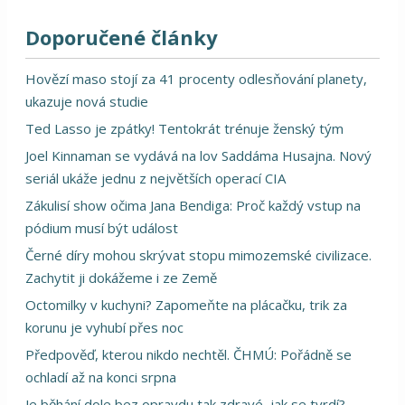
Doporučené články
Hovězí maso stojí za 41 procenty odlesňování planety,
ukazuje nová studie
Ted Lasso je zpátky! Tentokrát trénuje ženský tým
Joel Kinnaman se vydává na lov Saddáma Husajna. Nový
seriál ukáže jednu z největších operací CIA
Zákulisí show očima Jana Bendiga: Proč každý vstup na
pódium musí být událost
Černé díry mohou skrývat stopu mimozemské civilizace.
Zachytit ji dokážeme i ze Země
Octomilky v kuchyni? Zapomeňte na plácačku, trik za
korunu je vyhubí přes noc
Předpověď, kterou nikdo nechtěl. ČHMÚ: Pořádně se
ochladí až na konci srpna
Je běhání dole bez opravdu tak zdravé, jak se tvrdí?