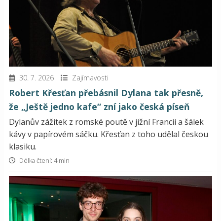
30. 7. 2026
Zajímavosti
Robert Křesťan přebásnil Dylana tak přesně,
že „Ještě jedno kafe“ zní jako česká píseň
Dylanův zážitek z romské poutě v jižní Francii a šálek
kávy v papírovém sáčku. Křesťan z toho udělal českou
klasiku.
Délka čtení: 4 min