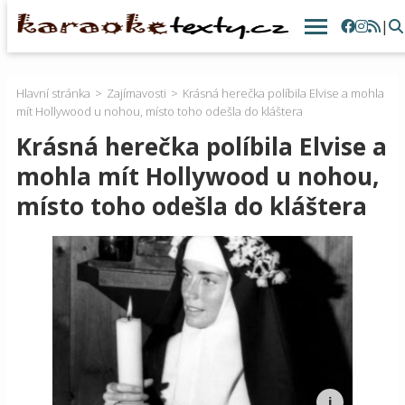
|
Hlavní stránka
Zajímavosti
Krásná herečka políbila Elvise a mohla
mít Hollywood u nohou, místo toho odešla do kláštera
Krásná herečka políbila Elvise a
mohla mít Hollywood u nohou,
místo toho odešla do kláštera