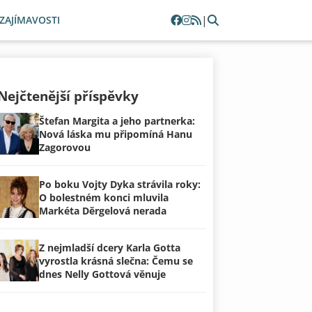
|
ZAJÍMAVOSTI
Nejčtenější příspěvky
Štefan Margita a jeho partnerka:
Nová láska mu připomíná Hanu
Zagorovou
Po boku Vojty Dyka strávila roky:
O bolestném konci mluvila
Markéta Děrgelová nerada
Z nejmladší dcery Karla Gotta
vyrostla krásná slečna: Čemu se
dnes Nelly Gottová věnuje