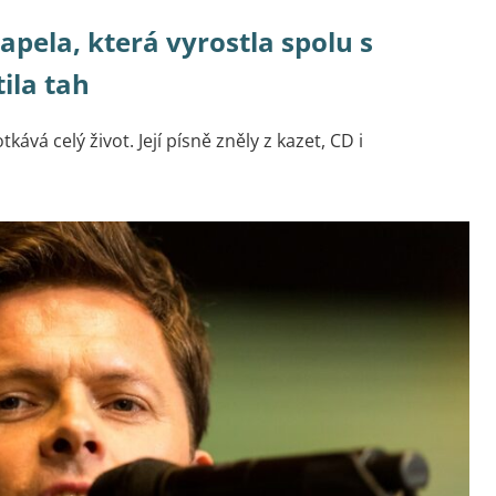
 Kapela, která vyrostla spolu s
ila tah
kává celý život. Její písně zněly z kazet, CD i