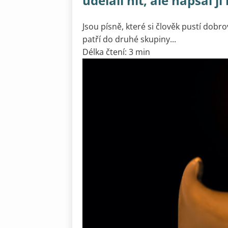
udělali hit, ale napsal ji
Jsou písně, které si člověk pustí dobr
patří do druhé skupiny...
Délka čtení: 3 min