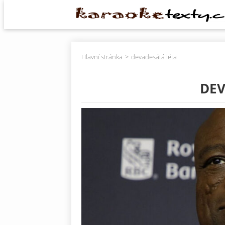
Hlavní stránka
devadesátá léta
DEV