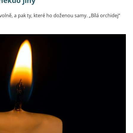
 někdo jiný
ovolně, a pak ty, které ho doženou samy. „Bílá orchidej“