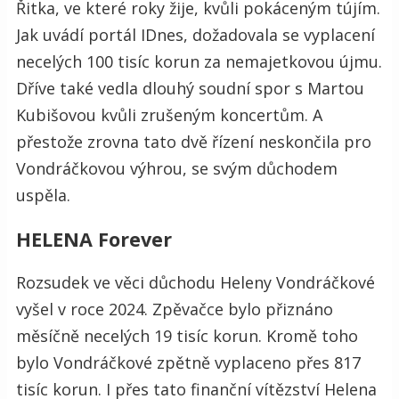
Řitka, ve které roky žije, kvůli pokáceným tújím.
Jak uvádí portál IDnes, dožadovala se vyplacení
necelých 100 tisíc korun za nemajetkovou újmu.
Dříve také vedla dlouhý soudní spor s Martou
Kubišovou kvůli zrušeným koncertům. A
přestože zrovna tato dvě řízení neskončila pro
Vondráčkovou výhrou, se svým důchodem
uspěla.
HELENA Forever
Rozsudek ve věci důchodu Heleny Vondráčkové
vyšel v roce 2024. Zpěvačce bylo přiznáno
měsíčně necelých 19 tisíc korun. Kromě toho
bylo Vondráčkové zpětně vyplaceno přes 817
tisíc korun. I přes tato finanční vítězství Helena