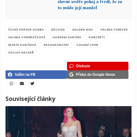
slavné sestře pokoj a tvrdí, že za
to může její manžel
ČESKÁ POPOVÁ HUDBA
DŮCHOD
GOLDEN KIDS
HELENA FOREVER
HELENA VONDRÁČKOVÁ
HUDEBNÍ KARIÉRA
KONCERTY
MARTA KUBIŠOVÁ
PRAGOKONCERT
SOUDNÍ SPOR
VÁCLAV NECKÁŘ
Diskuze
Sdílet na FB
Přidat do Google News
Související články