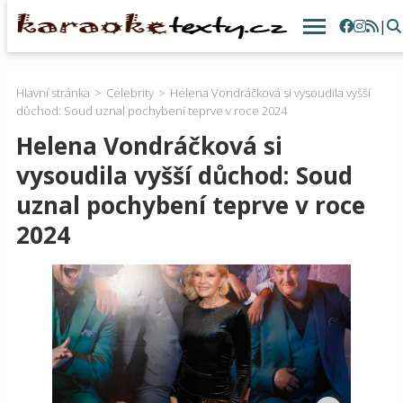
|
Hlavní stránka
Celebrity
Helena Vondráčková si vysoudila vyšší
důchod: Soud uznal pochybení teprve v roce 2024
Helena Vondráčková si
vysoudila vyšší důchod: Soud
uznal pochybení teprve v roce
2024