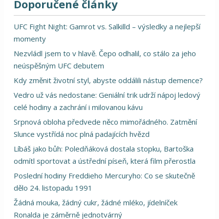
Doporučené články
UFC Fight Night: Gamrot vs. Salkilld – výsledky a nejlepší
momenty
Nezvládl jsem to v hlavě. Čepo odhalil, co stálo za jeho
neúspěšným UFC debutem
Kdy změnit životní styl, abyste oddálili nástup demence?
Vedro už vás nedostane: Geniální trik udrží nápoj ledový
celé hodiny a zachrání i milovanou kávu
Srpnová obloha předvede něco mimořádného. Zatmění
Slunce vystřídá noc plná padajících hvězd
Líbáš jako bůh: Poledňáková dostala stopku, Bartoška
odmítl sportovat a ústřední píseň, která film přerostla
Poslední hodiny Freddieho Mercuryho: Co se skutečně
dělo 24. listopadu 1991
Žádná mouka, žádný cukr, žádné mléko, jídelníček
Ronalda je záměrně jednotvárný