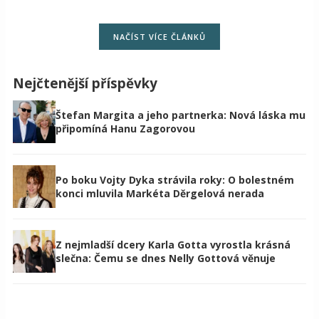
NAČÍST VÍCE ČLÁNKŮ
Nejčtenější příspěvky
Štefan Margita a jeho partnerka: Nová láska mu
připomíná Hanu Zagorovou
Po boku Vojty Dyka strávila roky: O bolestném
konci mluvila Markéta Děrgelová nerada
Z nejmladší dcery Karla Gotta vyrostla krásná
slečna: Čemu se dnes Nelly Gottová věnuje