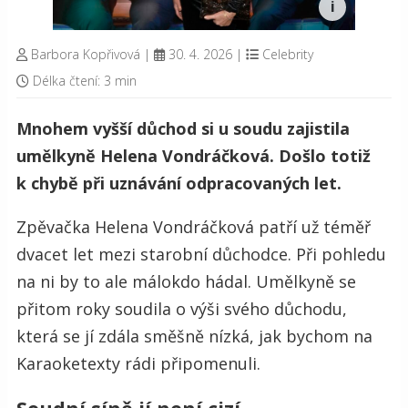
Barbora Kopřivová
|
30. 4. 2026
|
Celebrity
Délka čtení: 3 min
Mnohem vyšší důchod si u soudu zajistila
umělkyně Helena Vondráčková. Došlo totiž
k chybě při uznávání odpracovaných let.
Zpěvačka Helena Vondráčková patří už téměř
dvacet let mezi starobní důchodce. Při pohledu
na ni by to ale málokdo hádal. Umělkyně se
přitom roky soudila o výši svého důchodu,
která se jí zdála směšně nízká, jak bychom na
Karaoketexty rádi připomenuli.