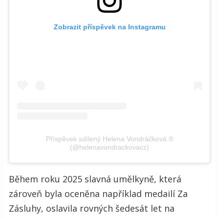
Zobrazit příspěvek na Instagramu
Příspěvek sdílený Helena Vondráčková ®
(@helenavondrackovacz)
Během roku 2025 slavná umělkyně, která
zároveň byla oceněna například medailí Za
Zásluhy, oslavila rovných šedesát let na