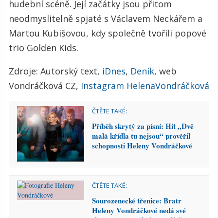
hudební scéně.
Její začátky jsou přitom
neodmyslitelně spjaté s Václavem Neckářem a
Martou Kubišovou, kdy společně tvořili popové
trio Golden Kids.
Zdroje: Autorský text,
iDnes
,
Deník
, web
Vondráčková CZ,
Instagram HelenaVondráčková
ČTĚTE TAKÉ:
Příběh skrytý za písní: Hit „Dvě
malá křídla tu nejsou“ prověřil
schopnosti Heleny Vondráčkové
ČTĚTE TAKÉ:
Sourozenecké třenice: Bratr
Heleny Vondráčkové nedá své