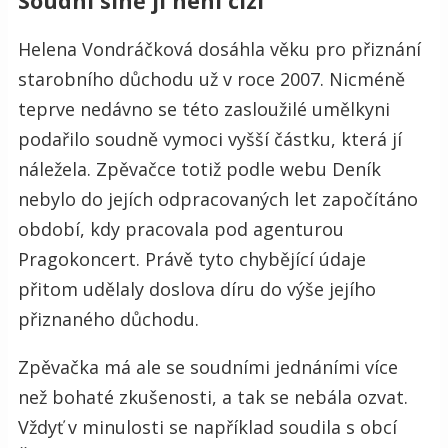
Soudní síně jí není cizí
Helena Vondráčková dosáhla věku pro přiznání
starobního důchodu už v roce 2007. Nicméně
teprve nedávno se této zasloužilé umělkyni
podařilo soudně vymoci vyšší částku, která jí
náležela. Zpěvačce totiž podle webu Deník
nebylo do jejích odpracovaných let započítáno
období, kdy pracovala pod agenturou
Pragokoncert. Právě tyto chybějící údaje
přitom udělaly doslova díru do výše jejího
přiznaného důchodu.
Zpěvačka má ale se soudními jednáními více
než bohaté zkušenosti, a tak se nebála ozvat.
Vždyť v minulosti se například soudila s obcí