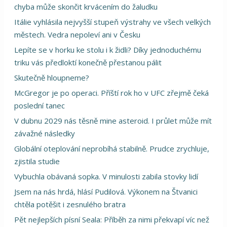
chyba může skončit krvácením do žaludku
Itálie vyhlásila nejvyšší stupeň výstrahy ve všech velkých
městech. Vedra nepoleví ani v Česku
Lepíte se v horku ke stolu i k židli? Díky jednoduchému
triku vás předloktí konečně přestanou pálit
Skutečně hloupneme?
McGregor je po operaci. Příští rok ho v UFC zřejmě čeká
poslední tanec
V dubnu 2029 nás těsně mine asteroid. I průlet může mít
závažné následky
Globální oteplování neprobíhá stabilně. Prudce zrychluje,
zjistila studie
Vybuchla obávaná sopka. V minulosti zabila stovky lidí
Jsem na nás hrdá, hlásí Pudilová. Výkonem na Štvanici
chtěla potěšit i zesnulého bratra
Pět nejlepších písní Seala: Příběh za nimi překvapí víc než