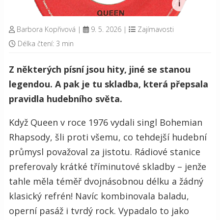
Barbora Kopřivová
|
9. 5. 2026
|
Zajímavosti
Délka čtení: 3 min
Z některých písní jsou hity, jiné se stanou
legendou. A pak je tu skladba, která přepsala
pravidla hudebního světa.
Když Queen v roce 1976 vydali singl Bohemian
Rhapsody, šli proti všemu, co tehdejší hudební
průmysl považoval za jistotu. Rádiové stanice
preferovaly krátké tříminutové skladby – jenže
tahle měla téměř dvojnásobnou délku a žádný
klasický refrén! Navíc kombinovala baladu,
operní pasáž i tvrdý rock. Vypadalo to jako