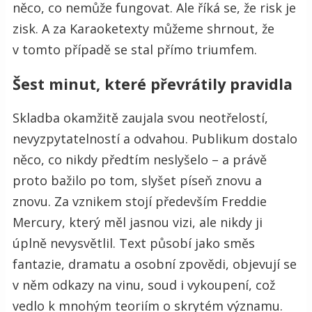
něco, co nemůže fungovat. Ale říká se, že risk je
zisk. A za Karaoketexty můžeme shrnout, že
v tomto případě se stal přímo triumfem.
Šest minut, které převrátily pravidla
Skladba okamžitě zaujala svou neotřelostí,
nevyzpytatelností a odvahou. Publikum dostalo
něco, co nikdy předtím neslyšelo – a právě
proto bažilo po tom, slyšet píseň znovu a
znovu. Za vznikem stojí především Freddie
Mercury, který měl jasnou vizi, ale nikdy ji
úplně nevysvětlil. Text působí jako směs
fantazie, dramatu a osobní zpovědi, objevují se
v něm odkazy na vinu, soud i vykoupení, což
vedlo k mnohým teoriím o skrytém významu.