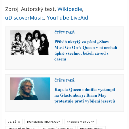
Zdroj: Autorský text,
Wikipedie
,
uDiscoverMusic
,
YouTube LiveAid
ČTĚTE TAKÉ:
Příběh ukrytý za písní „Show
Must Go On“: Queen v ní nechali
úplně všechno, běželi závod s
časem
ČTĚTE TAKÉ:
Kapela Queen odmítla vystoupit
na Glastonbury: Brian May
protestuje proti vybíjení jezevců
70. LÉTA
BOHEMIAN RHAPSODY
FREDDIE MERCURY
HUDEBNÍ PRŮMYSL
HUDEBNÍ REVOLUCE
HUDEBNÍ VIDEA