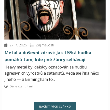
27. 7. 2026
Zajímavosti
Metal a duševní zdraví: Jak těžká hudba
pomáhá tam, kde jiné žánry selhávají
Heavy metal byl dekády označován za hudbu
agresivních výrostků a satanistů. Věda ale říká něco
jiného — a Birmingham to...
Délka čtení: 4 min
NAČÍST VÍCE ČLÁNKŮ