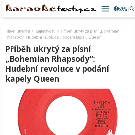
|
Hlavní stránka
Zajímavosti
Příběh ukrytý za písní „Bohemian
Rhapsody“: Hudební revoluce v podání kapely Queen
Příběh ukrytý za písní
„Bohemian Rhapsody“:
Hudební revoluce v podání
kapely Queen