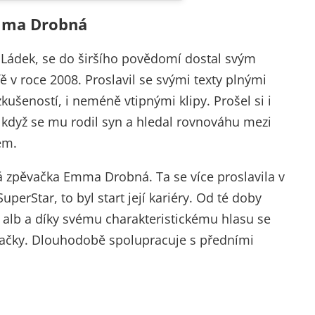
 Emma Drobná
 Ládek, se do širšího povědomí dostal svým
 v roce 2008. Proslavil se svými texty plnými
 zkušeností, i neméně vtipnými klipy. Prošel si i
 když se mu rodil syn a hledal rovnováhu mezi
em.
ká zpěvačka Emma Drobná. Ta se více proslavila v
SuperStar, to byl start její kariéry. Od té doby
i alb a díky svému charakteristickému hlasu se
ěvačky. Dlouhodobě spolupracuje s předními