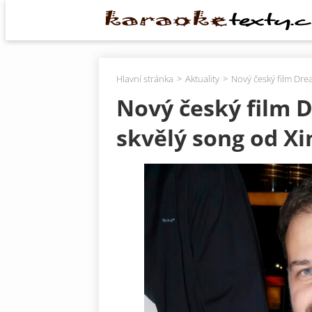
Hlavní stránka
Aktuality
Nový český film Dr
Nový český film 
skvělý song od X