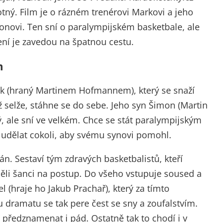
tný. Film je o rázném trenérovi Markovi a jeho
novi. Ten sní o paralympijském basketbale, ale
šení je zavedou na špatnou cestu.
m
k (hraný Martinem Hofmannem), který se snaží
yž selže, stáhne se do sebe. Jeho syn Šimon (Martin
, ale sní ve velkém. Chce se stát paralympijským
 udělat cokoli, aby svému synovi pomohl.
n. Sestaví tým zdravých basketbalistů, kteří
ěli šanci na postup. Do všeho vstupuje soused a
l (hraje ho Jakub Prachař), který za tímto
 dramatu se tak pere čest se sny a zoufalstvím.
 předznamenat i pád. Ostatně tak to chodí i v