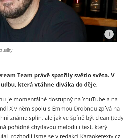
tuality
Dream Team právě spatřily světlo světa. V
hudbu, která vtáhne diváka do děje.
mu je momentálně dostupný na YouTube a na
indl X v něm spolu s Emmou Drobnou zpívá na
hni známe splín, ale jak ve špíně být clean (tedy
g má pořádně chytlavou melodii i text, který
aujal, rozhodli jsme se v redakci Karaoketexty.cz