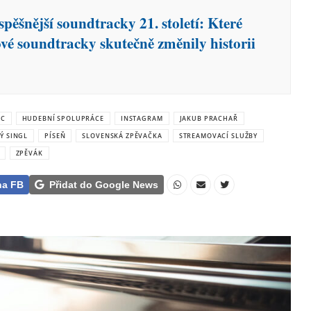
pěšnější soundtracky 21. století: Které
ové soundtracky skutečně změnily historii
EC
HUDEBNÍ SPOLUPRÁCE
INSTAGRAM
JAKUB PRACHAŘ
Ý SINGL
PÍSEŇ
SLOVENSKÁ ZPĚVAČKA
STREAMOVACÍ SLUŽBY
ZPĚVÁK
na FB
Přidat do Google News