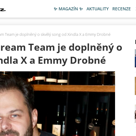
✨ MAGAZÍN ✨
AKTUALITY
RECENZE
eam Team je doplněný o skvělý song od Xindla X a Emmy Drobné
Dream Team je doplněný o
indla X a Emmy Drobné