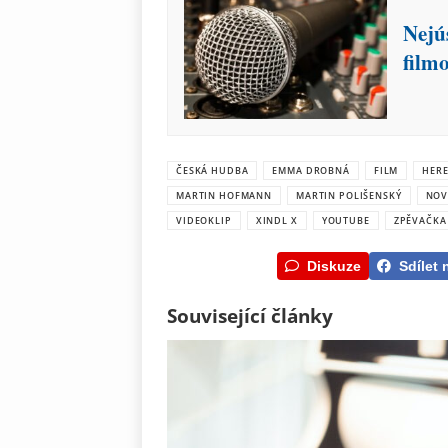
Nejús
film
ČESKÁ HUDBA
EMMA DROBNÁ
FILM
HER
MARTIN HOFMANN
MARTIN POLIŠENSKÝ
NOV
VIDEOKLIP
XINDL X
YOUTUBE
ZPĚVAČKA
Diskuze
Sdílet 
Související články