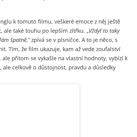
glu k tomuto filmu, veškeré emoce z něj ještě
t, ale také touhu po lepším zítřku. „
Vždyť to taky
ělám špatně,
“ zpívá se v písničce. A to je něco, s
it. Tím, že film ukazuje, kam až vede zoufalství
, ale přitom se vykašle na vlastní hodnoty, vybízí k
t, ale celkově o důstojnost, pravdu a důsledky