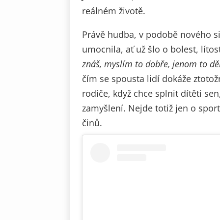
reálném životě.
Právě hudba, v podobě nového sin
umocnila, ať už šlo o bolest, lítos
znáš, myslím to dobře, jenom to d
čím se spousta lidí dokáže ztotožn
rodiče, když chce splnit dítěti sen
zamyšlení. Nejde totiž jen o spor
činů.