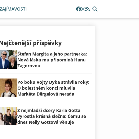
|
ZAJÍMAVOSTI
Nejčtenější příspěvky
Štefan Margita a jeho partnerka:
Nová láska mu připomíná Hanu
Zagorovou
Po boku Vojty Dyka strávila roky:
O bolestném konci mluvila
Markéta Děrgelová nerada
Z nejmladší dcery Karla Gotta
vyrostla krásná slečna: Čemu se
dnes Nelly Gottová věnuje