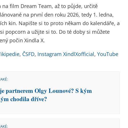
a na film Dream Team, až to půjde, určitě
plánované na první den roku 2026, tedy 1. ledna,
ch kin. Napište si to proto někam do kalendáře, a
 si popcorn a užijte si to. Do té doby si můžete
ný počin Xindla X.
ikipedie
,
ČSFD
,
Instagram XindlXofficial
,
YouTube
TAKÉ:
je partnerem Olgy Lounové? S kým
ným chodila dříve?
TAKÉ: