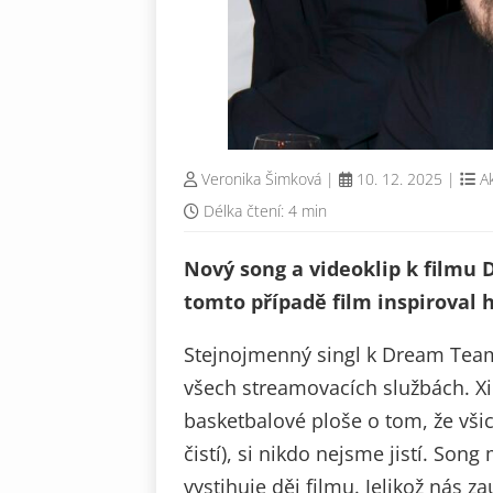
Veronika Šimková
|
10. 12. 2025
|
Ak
Délka čtení: 4 min
Nový song a videoklip k filmu 
tomto případě film inspiroval 
Stejnojmenný singl k Dream Tea
všech streamovacích službách. X
basketbalové ploše o tom, že všic
čistí), si nikdo nejsme jistí. Son
vystihuje děj filmu. Jelikož nás z