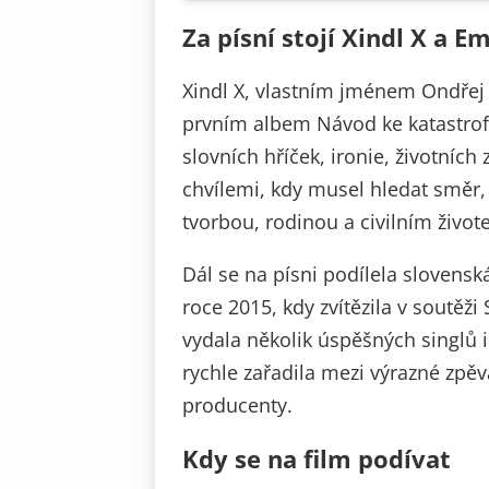
Za písní stojí Xindl X a
Xindl X, vlastním jménem Ondřej
prvním albem Návod ke katastrofě
slovních hříček, ironie, životních
chvílemi, kdy musel hledat směr,
tvorbou, rodinou a civilním život
Dál se na písni podílela slovens
roce 2015, kdy zvítězila v soutěži 
vydala několik úspěšných singlů 
rychle zařadila mezi výrazné zp
producenty.
Kdy se na film podívat