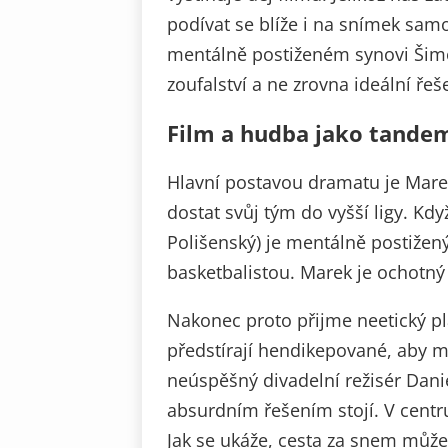
podívat se blíže i na snímek samo
mentálně postiženém synovi Šimo
zoufalství a ne zrovna ideální ře
Film a hudba jako tande
Hlavní postavou dramatu je Mare
dostat svůj tým do vyšší ligy. Kd
Polišenský) je mentálně postižený
basketbalistou. Marek je ochotný
Nakonec proto přijme neetický plá
předstírají hendikepované, aby m
neúspěšný divadelní režisér Danie
absurdním řešením stojí. V centru
Jak se ukáže, cesta za snem může