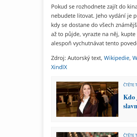
Pokud se rozhodnete zajít do kin
nebudete litovat. Jeho vydání je 
kdy se dostane do všech známější
až to půjde, vyrazte na něj, kupte
alespoň vychutnávat tento povede
Zdroj: Autorský text,
Wikipedie
,
W
XindlX
ČTĚTE 
Kdo 
slav
ČTĚTE 