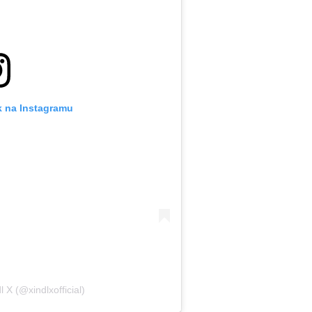
k na Instagramu
 X (@xindlxofficial)