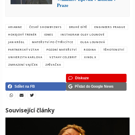
Praze
ARIANNE
ČESKÝ SHOWBYZNYS
DRUHÉ DÍTĚ
ENGINEERS PRAGUE
HOKEJOVÝ TRENÉR
IDNES
INSTAGRAM OLGY LOUNOVÉ
JAN KRÉGL
MATEŘSTVÍ PO ČTYŘICÍTCE
OLGA LOUNOVÁ
PARTNERSKÝ VZTAH
POZDNÍ MATEŘSTVÍ
RODINA
TĚHOTENSTVÍ
UNIVERZITA KARLOVA
VZTAHY CELEBRIT
XINDL X
ZMRAZENÍ VAJÍČEK
ZPĚVAČKA
Diskuze
Sdílet na FB
Přidat do Google News
Související články