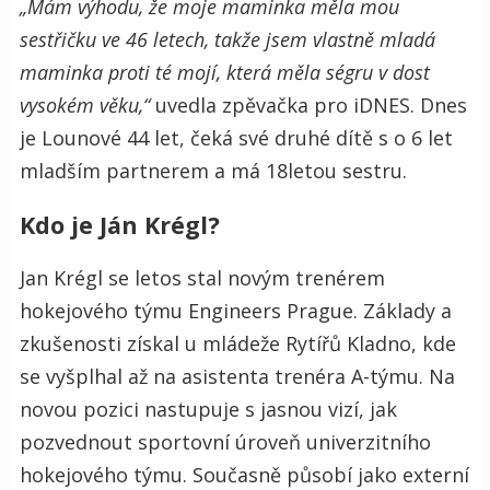
„Mám výhodu, že moje maminka měla mou
sestřičku ve 46 letech, takže jsem vlastně mladá
maminka proti té mojí, která měla ségru v dost
vysokém věku,“
uvedla zpěvačka pro iDNES. Dnes
je Lounové 44 let, čeká své druhé dítě s o 6 let
mladším partnerem a má 18letou sestru.
Kdo je Ján Krégl?
Jan Krégl se letos stal novým trenérem
hokejového týmu Engineers Prague. Základy a
zkušenosti získal u mládeže Rytířů Kladno, kde
se vyšplhal až na asistenta trenéra A-týmu. Na
novou pozici nastupuje s jasnou vizí, jak
pozvednout sportovní úroveň univerzitního
hokejového týmu. Současně působí jako externí