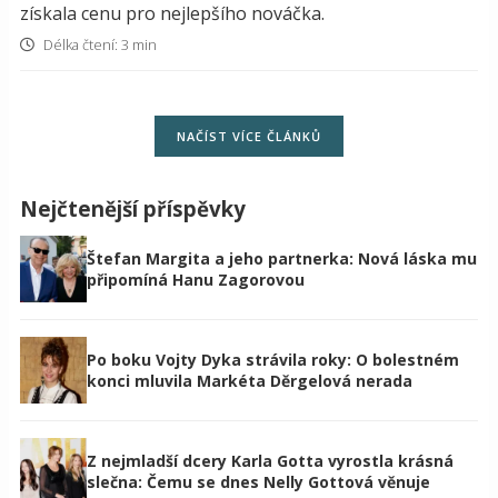
získala cenu pro nejlepšího nováčka.
Délka čtení: 3 min
NAČÍST VÍCE ČLÁNKŮ
Nejčtenější příspěvky
Štefan Margita a jeho partnerka: Nová láska mu
připomíná Hanu Zagorovou
Po boku Vojty Dyka strávila roky: O bolestném
konci mluvila Markéta Děrgelová nerada
Z nejmladší dcery Karla Gotta vyrostla krásná
slečna: Čemu se dnes Nelly Gottová věnuje