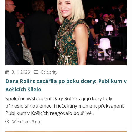
3. 1. 2026
Celebrity
Dara Rolins zazářila po boku dcery: Publikum v
Košicích šílelo
Společné vystoupení Dary Rolins a její dcery Loly
přineslo silnou emoci i nečekaný moment překvapení.
Publikum v Košicích reagovalo bouřlivě...
Délka čtení: 3 min