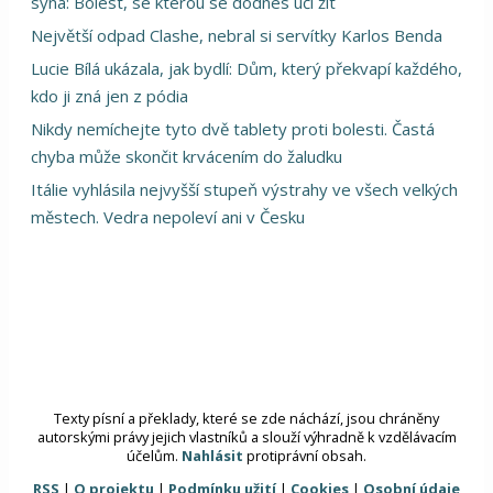
syna: Bolest, se kterou se dodnes učí žít
Největší odpad Clashe, nebral si servítky Karlos Benda
Lucie Bílá ukázala, jak bydlí: Dům, který překvapí každého,
kdo ji zná jen z pódia
Nikdy nemíchejte tyto dvě tablety proti bolesti. Častá
chyba může skončit krvácením do žaludku
Itálie vyhlásila nejvyšší stupeň výstrahy ve všech velkých
městech. Vedra nepoleví ani v Česku
Texty písní a překlady, které se zde náchází, jsou chráněny
autorskými právy jejich vlastníků a slouží výhradně k vzdělávacím
účelům.
Nahlásit
protiprávní obsah.
RSS
|
O projektu
|
Podmínku užití
|
Cookies
|
Osobní údaje