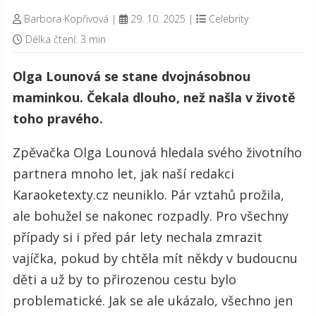
Barbora Kopřivová
|
29. 10. 2025
|
Celebrity
Délka čtení: 3 min
Olga Lounová se stane dvojnásobnou
maminkou. Čekala dlouho, než našla v životě
toho pravého.
Zpěvačka Olga Lounová hledala svého životního
partnera mnoho let, jak naší redakci
Karaoketexty.cz neuniklo. Pár vztahů prožila,
ale bohužel se nakonec rozpadly. Pro všechny
případy si i před pár lety nechala zmrazit
vajíčka, pokud by chtěla mít někdy v budoucnu
děti a už by to přirozenou cestu bylo
problematické. Jak se ale ukázalo, všechno jen