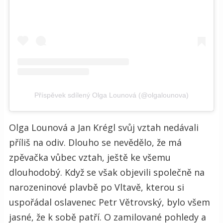
Příspěvek sdílený Olga Lounová (@olgalounova)
Olga Lounová a Jan Krégl svůj vztah nedávali
příliš na odiv. Dlouho se nevědělo, že má
zpěvačka vůbec vztah, ještě ke všemu
dlouhodobý. Když se však objevili společně na
narozeninové plavbě po Vltavě, kterou si
uspořádal oslavenec Petr Větrovský, bylo všem
jasné, že k sobě patří. O zamilované pohledy a