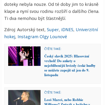
doteky nebyla nouze. Od té doby jim to krásně
klape a nyní svou rodinu rozšíří o dalšího člena.
Ti dva nemohou být šťastnější.
Zdroj: Autorský text,
Super
,
iDNES
,
Univerzitní
hokej
,
Instagram Olgy Lounové
ČTĚTE TAKÉ:
Český slavík 2025: Hlasování
vrcholí! Do ankety o
nejoblíbenější hvězdy české hudby
se můžete zapojit už jen do 9.
listopadu
ČTĚTE TAKÉ:
Leoš Mareš, nebo Robbie
Williams? Zpěvák v kožichu v