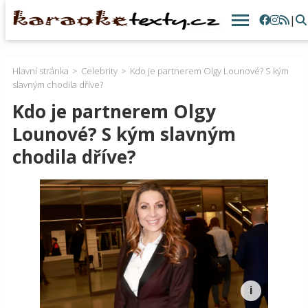
|
Hlavní stránka
Celebrity
Kdo je partnerem Olgy Lounové? S kým
slavným chodila dříve?
Kdo je partnerem Olgy
Lounové? S kým slavným
chodila dříve?