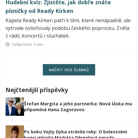
Hudební kvíz: Zjistěte, jak dobře znáte
písničky od Ready Kirken
Kapela Ready Kirken patří k těm, které nenápadně, ale
vytrvale ovlivňovaly podobu českého poprocku. Zněla
z rádií, koncertů i sluchátek.
Délka čtení: 3 min
NAČÍST VÍCE ČLÁNKŮ
Nejčtenější příspěvky
Štefan Margita a jeho partnerka: Nová láska mu
připomíná Hanu Zagorovou
Po boku Vojty Dyka strávila roky: O bolestném
konci mluvila Markéta Děrgelová nerada