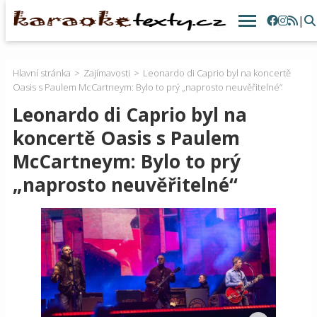
|
Hlavní stránka
Zajímavosti
Leonardo di Caprio byl na koncertě
Oasis s Paulem McCartneym: Bylo to prý „naprosto neuvěřitelné“
Leonardo di Caprio byl na
koncertě Oasis s Paulem
McCartneym: Bylo to prý
„naprosto neuvěřitelné“