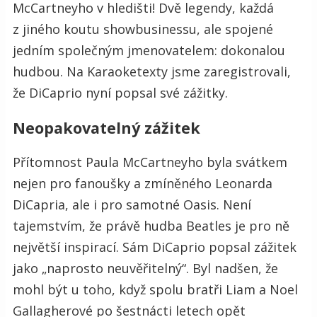
McCartneyho v hledišti! Dvě legendy, každá
z jiného koutu showbusinessu, ale spojené
jedním společným jmenovatelem: dokonalou
hudbou. Na Karaoketexty jsme zaregistrovali,
že DiCaprio nyní popsal své zážitky.
Neopakovatelný zážitek
Přítomnost Paula McCartneyho byla svátkem
nejen pro fanoušky a zmíněného Leonarda
DiCapria, ale i pro samotné Oasis. Není
tajemstvím, že právě hudba Beatles je pro ně
největší inspirací. Sám DiCaprio popsal zážitek
jako „naprosto neuvěřitelný“. Byl nadšen, že
mohl být u toho, když spolu bratři Liam a Noel
Gallagherové po šestnácti letech opět