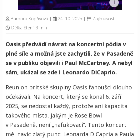
Barbora Kopřivová
|
24. 10. 2025
|
Zajímavosti
Délka čtení: 3 min
Oasis předvádí návrat na koncertní pódia v
plné síle a možná jste zachytili, že v Pasadeně
se v publiku objevili i Paul McCartney. A nebyl
sám, ukázal se zde i Leonardo DiCaprio.
Reunion britské skupiny Oasis fanoušci dlouho
očekávali. Na koncert, který se konal 6. září
2025, se nedostal každý, protože ani kapacita
takového místa, jakým je Rose Bowl
v Pasadeně, není „nafukovací“. Tento koncert
měl navíc zlatý punc: Leonarda DiCapria a Paula