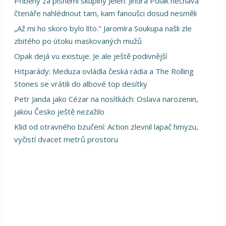
Příběhy za písněmi skupiny Jelen: Jindra Polák nechává
čtenáře nahlédnout tam, kam fanoušci dosud nesměli
„Až mi ho skoro bylo líto." Jaromíra Soukupa našli zle
zbitého po útoku maskovaných mužů
Opak dejá vu existuje. Je ale ještě podivnější
Hitparády: Meduza ovládla česká rádia a The Rolling
Stones se vrátili do albové top desítky
Petr Janda jako Cézar na nosítkách: Oslava narozenin,
jakou Česko ještě nezažilo
Klid od otravného bzučení: Action zlevnil lapač hmyzu,
vyčistí dvacet metrů prostoru