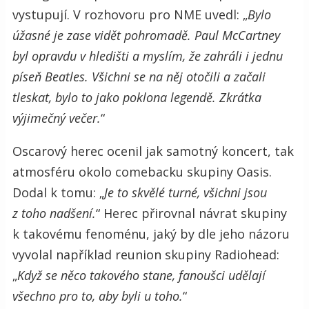
vystupují. V rozhovoru pro NME uvedl: „
Bylo
úžasné je zase vidět pohromadě. Paul McCartney
byl opravdu v hledišti a myslím, že zahráli i jednu
píseň Beatles. Všichni se na něj otočili a začali
tleskat, bylo to jako poklona legendě. Zkrátka
výjimečný večer.
“
Oscarový herec ocenil jak samotný koncert, tak
atmosféru okolo comebacku skupiny Oasis.
Dodal k tomu: „
Je to skvělé turné, všichni jsou
z toho nadšení.
“ Herec přirovnal návrat skupiny
k takovému fenoménu, jaký by dle jeho názoru
vyvolal například reunion skupiny Radiohead:
„
Když se něco takového stane, fanoušci udělají
všechno pro to, aby byli u toho.
“