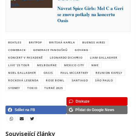
Návrat Spice Girls: Mel C a Geri
se znovu potkaly na koncertu
Oasis
BEATLES
BRITPOP
BRITSKÁ KAPELA
BUENOS AIRES
COMEBACK
GENERACE FANOUŠKŮ
GOYANG
KONCERT V PASADENĚ
LEONARDO DICAPRIO
LIAM GALLAGHER
LIVE ’25 TOUR
MELBOURNE
MEXICO CITY
NME
NOEL GALLAGHER
OASIS
PAUL MCCARTNEY
REUNION KAPELY
ROCKOVÁ LEGENDA
ROSE BOWL
SANTIAGO
SÃO PAULO
SYDNEY
TOKIO
TURNÉ 2025
Diskuze
Sdílet na FB
Přidat do Google News
Související články