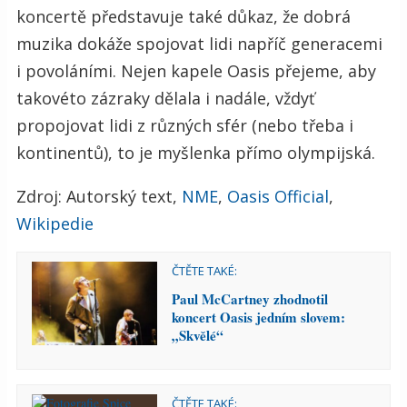
koncertě představuje také důkaz, že dobrá
muzika dokáže spojovat lidi napříč generacemi
i povoláními. Nejen kapele Oasis přejeme, aby
takovéto zázraky dělala i nadále, vždyť
propojovat lidi z různých sfér (nebo třeba i
kontinentů), to je myšlenka přímo olympijská.
Zdroj: Autorský text,
NME
,
Oasis Official
,
Wikipedie
ČTĚTE TAKÉ:
Paul McCartney zhodnotil
koncert Oasis jedním slovem:
„Skvělé“
ČTĚTE TAKÉ: