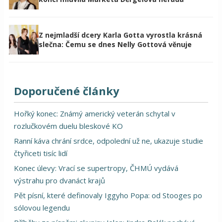
Z nejmladší dcery Karla Gotta vyrostla krásná
slečna: Čemu se dnes Nelly Gottová věnuje
Doporučené články
Hořký konec: Známý americký veterán schytal v
rozlučkovém duelu bleskové KO
Ranní káva chrání srdce, odpolední už ne, ukazuje studie
čtyřiceti tisíc lidí
Konec úlevy: Vrací se supertropy, ČHMÚ vydává
výstrahu pro dvanáct krajů
Pět písní, které definovaly Iggyho Popa: od Stooges po
sólovou legendu