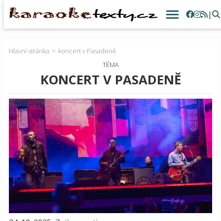
|
Hlavní stránka
koncert v Pasadeně
TÉMA
KONCERT V PASADENĚ