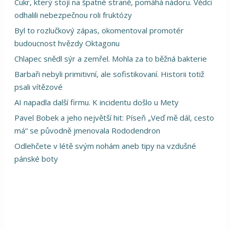
Cukr, který stojí na špatné straně, pomáhá nádoru. Vědci
odhalili nebezpečnou roli fruktózy
Byl to rozlučkový zápas, okomentoval promotér
budoucnost hvězdy Oktagonu
Chlapec snědl sýr a zemřel. Mohla za to běžná bakterie
Barbaři nebyli primitivní, ale sofistikovaní. Historii totiž
psali vítězové
AI napadla další firmu. K incidentu došlo u Mety
Pavel Bobek a jeho největší hit: Píseň „Veď mě dál, cesto
má“ se původně jmenovala Rododendron
Odlehčete v létě svým nohám aneb tipy na vzdušné
pánské boty