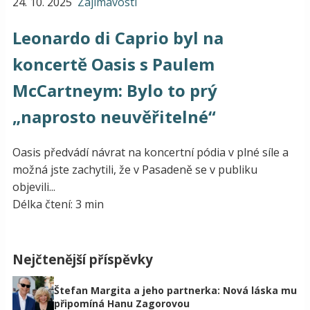
24. 10. 2025
Zajímavosti
Leonardo di Caprio byl na
koncertě Oasis s Paulem
McCartneym: Bylo to prý
„naprosto neuvěřitelné“
Oasis předvádí návrat na koncertní pódia v plné síle a
možná jste zachytili, že v Pasadeně se v publiku
objevili...
Délka čtení: 3 min
Nejčtenější příspěvky
Štefan Margita a jeho partnerka: Nová láska mu
připomíná Hanu Zagorovou