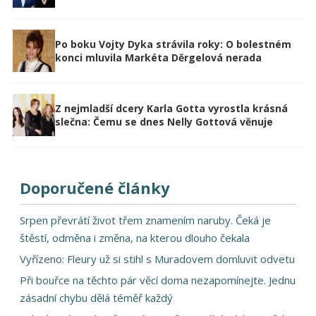
Po boku Vojty Dyka strávila roky: O bolestném
konci mluvila Markéta Děrgelová nerada
Z nejmladší dcery Karla Gotta vyrostla krásná
slečna: Čemu se dnes Nelly Gottová věnuje
Doporučené články
Srpen převrátí život třem znamením naruby. Čeká je
štěstí, odměna i změna, na kterou dlouho čekala
Vyřízeno: Fleury už si stihl s Muradovem domluvit odvetu
Při bouřce na těchto pár věcí doma nezapomínejte. Jednu
zásadní chybu dělá téměř každý