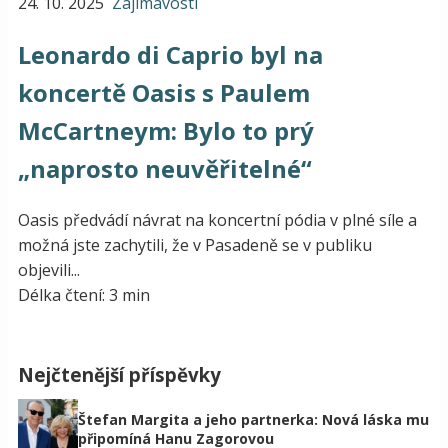
24. 10. 2025
Zajímavosti
Leonardo di Caprio byl na
koncertě Oasis s Paulem
McCartneym: Bylo to prý
„naprosto neuvěřitelné“
Oasis předvádí návrat na koncertní pódia v plné síle a
možná jste zachytili, že v Pasadeně se v publiku
objevili...
Délka čtení: 3 min
Nejčtenější příspěvky
Štefan Margita a jeho partnerka: Nová láska mu
připomíná Hanu Zagorovou