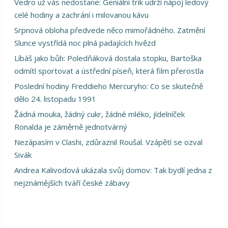
Vedro už vás nedostane: Geniální trik udrží nápoj ledový
celé hodiny a zachrání i milovanou kávu
Srpnová obloha předvede něco mimořádného. Zatmění
Slunce vystřídá noc plná padajících hvězd
Líbáš jako bůh: Poledňáková dostala stopku, Bartoška
odmítl sportovat a ústřední píseň, která film přerostla
Poslední hodiny Freddieho Mercuryho: Co se skutečně
dělo 24. listopadu 1991
Žádná mouka, žádný cukr, žádné mléko, jídelníček
Ronalda je záměrně jednotvárný
Nezápasím v Clashi, zdůraznil Roušal. Vzápětí se ozval
Sivák
Andrea Kalivodová ukázala svůj domov: Tak bydlí jedna z
nejznámějších tváří české zábavy