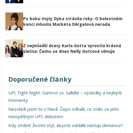
Po boku Vojty Dyka strávila roky: O bolestném
konci mluvila Markéta Děrgelová nerada
Z nejmladší dcery Karla Gotta vyrostla krásná
slečna: Čemu se dnes Nelly Gottová věnuje
Doporučené články
UFC Fight Night: Gamrot vs. Salkilld – výsledky a nejlepší
momenty
Nezvládl jsem to v hlavě. Čepo odhalil, co stálo za jeho
neúspěšným UFC debutem
Kdy změnit životní styl, abyste oddálili nástup demence?