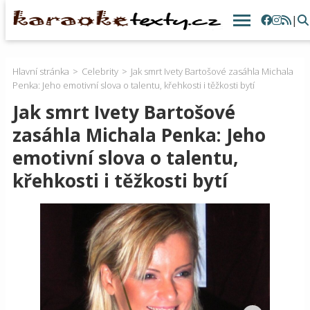
|
Hlavní stránka
Celebrity
Jak smrt Ivety Bartošové zasáhla Michala
Penka: Jeho emotivní slova o talentu, křehkosti i těžkosti bytí
Jak smrt Ivety Bartošové
zasáhla Michala Penka: Jeho
emotivní slova o talentu,
křehkosti i těžkosti bytí