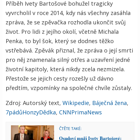
Příběh Ivety Bartošové bohužel tragicky
vyvrcholil v roce 2014, kdy nás všechny zasáhla
zpráva, že se zpěvačka rozhodla ukončit svůj
život. Pro lidi z jejího okolí, včetně Michala
Penka, to byl šok, který se dodnes těžko
vstřebává. Zpěvák přiznal, že zpráva o její smrti
pro něj znamenala silný otřes a uzavření jedné
životní kapitoly, která nikdy zcela nezmizela.
Přestože se jejich cesty rozešly už dávno
předtím, vzpomínky na společné chvíle zůstaly.
Zdroj: Autorský text,
Wikipedie
,
Báječná žena
,
7pádůHonzyDědka
,
CNNPrimaNews
ČTĚTE TAKÉ:
Osudoví muži Ivety Bartošové: