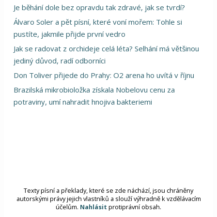
Je běhání dole bez opravdu tak zdravé, jak se tvrdí?
Álvaro Soler a pět písní, které voní mořem: Tohle si
pustíte, jakmile přijde první vedro
Jak se radovat z orchideje celá léta? Selhání má většinou
jediný důvod, radí odborníci
Don Toliver přijede do Prahy: O2 arena ho uvítá v říjnu
Brazilská mikrobioložka získala Nobelovu cenu za
potraviny, umí nahradit hnojiva bakteriemi
Texty písní a překlady, které se zde náchází, jsou chráněny
autorskými právy jejich vlastníků a slouží výhradně k vzdělávacím
účelům.
Nahlásit
protiprávní obsah.