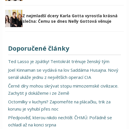
Z nejmladší dcery Karla Gotta vyrostla krásná
slečna: Čemu se dnes Nelly Gottová věnuje
Doporučené články
Ted Lasso je zpátky! Tentokrát trénuje ženský tým
Joel Kinnaman se vydává na lov Saddáma Husajna. Nový
seriál ukáže jednu z největších operací CIA
Černé díry mohou skrývat stopu mimozemské civilizace.
Zachytit ji dokážeme i ze Země
Octomilky v kuchyni? Zapomeňte na plácačku, trik za
korunu je vyhubí přes noc
Předpověď, kterou nikdo nechtěl. ČHMÚ: Pořádně se
ochladí až na konci srpna