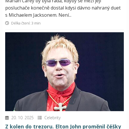
Mariah Carey by byla ráda, kdyby se mezi její
posluchače konečně dostal kdysi dávno nahraný duet
s Michaelem Jacksonem. Není...
Délka čtení: 3 min
20. 10. 2025
Celebrity
Z kolen do trezoru. Elton John proměnil čéšky