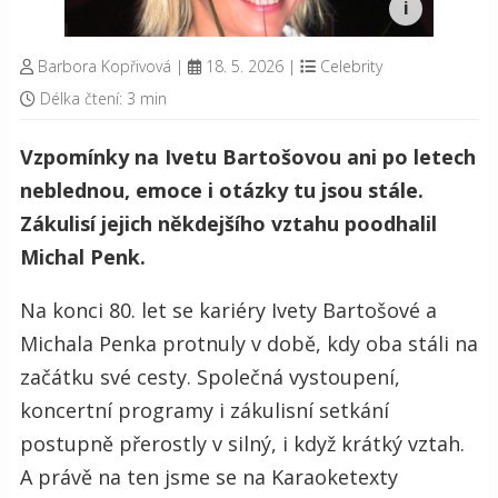
Barbora Kopřivová
|
18. 5. 2026
|
Celebrity
Délka čtení: 3 min
Vzpomínky na Ivetu Bartošovou ani po letech
neblednou, emoce i otázky tu jsou stále.
Zákulisí jejich někdejšího vztahu poodhalil
Michal Penk.
Na konci 80. let se kariéry Ivety Bartošové a
Michala Penka protnuly v době, kdy oba stáli na
začátku své cesty. Společná vystoupení,
koncertní programy i zákulisní setkání
postupně přerostly v silný, i když krátký vztah.
A právě na ten jsme se na Karaoketexty