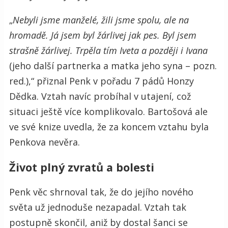
„
Nebyli jsme manželé, žili jsme spolu, ale na
hromadě. Já jsem byl žárlivej jak pes. Byl jsem
strašně žárlivej. Trpěla tím Iveta a později i Ivana
(jeho další partnerka a matka jeho syna – pozn.
red.),“ přiznal Penk v pořadu 7 pádů Honzy
Dědka. Vztah navíc probíhal v utajení, což
situaci ještě více komplikovalo. Bartošová ale
ve své knize uvedla, že za koncem vztahu byla
Penkova nevěra.
Život plný zvratů a bolesti
Penk věc shrnoval tak, že do jejího nového
světa už jednoduše nezapadal. Vztah tak
postupně skončil, aniž by dostal šanci se