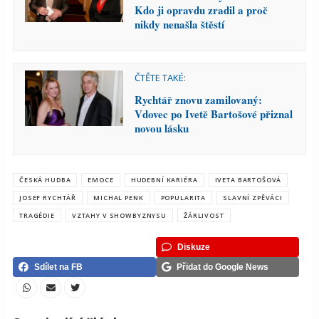
Kdo ji opravdu zradil a proč
nikdy nenašla štěstí
ČTĚTE TAKÉ:
Rychtář znovu zamilovaný:
Vdovec po Ivetě Bartošové přiznal
novou lásku
ČESKÁ HUDBA
EMOCE
HUDEBNÍ KARIÉRA
IVETA BARTOŠOVÁ
JOSEF RYCHTÁŘ
MICHAL PENK
POPULARITA
SLAVNÍ ZPĚVÁCI
TRAGÉDIE
VZTAHY V SHOWBYZNYSU
ŽÁRLIVOST
Diskuze
Sdílet na FB
Přidat do Google News