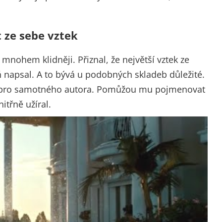
 ze sebe vztek
mnohem klidněji. Přiznal, že největší vztek ze
eň napsal. A to bývá u podobných skladeb důležité.
 i pro samotného autora. Pomůžou mu pojmenovat
itřně užíral.