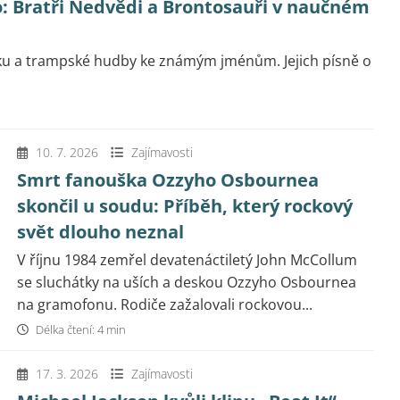
o: Bratři Nedvědi a Brontosauři v naučném
olku a trampské hudby ke známým jménům. Jejich písně o
10. 7. 2026
Zajímavosti
Smrt fanouška Ozzyho Osbournea
skončil u soudu: Příběh, který rockový
svět dlouho neznal
V říjnu 1984 zemřel devatenáctiletý John McCollum
se sluchátky na uších a deskou Ozzyho Osbournea
na gramofonu. Rodiče zažalovali rockovou...
Délka čtení: 4 min
17. 3. 2026
Zajímavosti