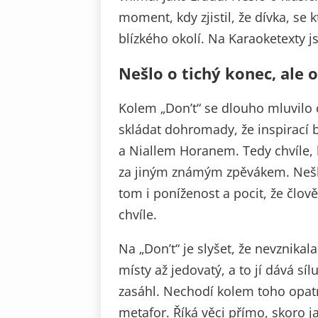
moment, kdy zjistil, že dívka, se 
blízkého okolí. Na Karaoketexty j
Nešlo o tichý konec, ale
Kolem „Don’t“ se dlouho mluvilo 
skládat dohromady, že inspirací 
a Niallem Horanem. Tedy chvíle, kd
za jiným známým zpěvákem. Nešlo 
tom i poníženost a pocit, že člově
chvíle.
Na „Don’t“ je slyšet, že nevznika
místy až jedovatý, a to jí dává sí
zasáhl. Nechodí kolem toho opat
metafor. Říká věci přímo, skoro ja