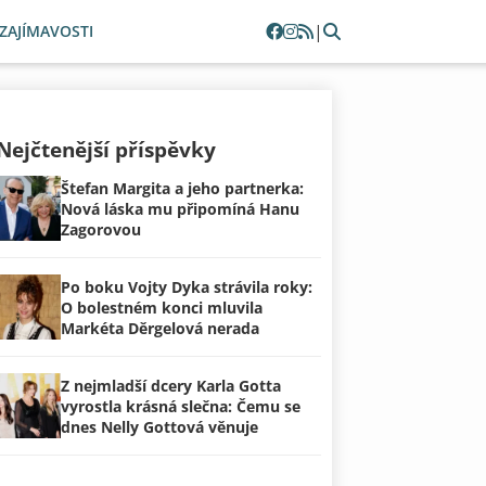
|
ZAJÍMAVOSTI
Nejčtenější příspěvky
Štefan Margita a jeho partnerka:
Nová láska mu připomíná Hanu
Zagorovou
Po boku Vojty Dyka strávila roky:
O bolestném konci mluvila
Markéta Děrgelová nerada
Z nejmladší dcery Karla Gotta
vyrostla krásná slečna: Čemu se
dnes Nelly Gottová věnuje