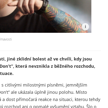
ímavosti
, jiné zklidní bolest až ve chvíli, kdy jsou
„Don’t“, která nevznikla z běžného rozchodu,
ituace.
 s citlivými milostnými písněmi, jemnějším
n’t“ ale ukázala úplně jinou polohu. Místo
 a dost přímočará reakce na situaci, kterou tehdy
cký rozchod ani o pomalé vyšumění vztahu. Šlo o