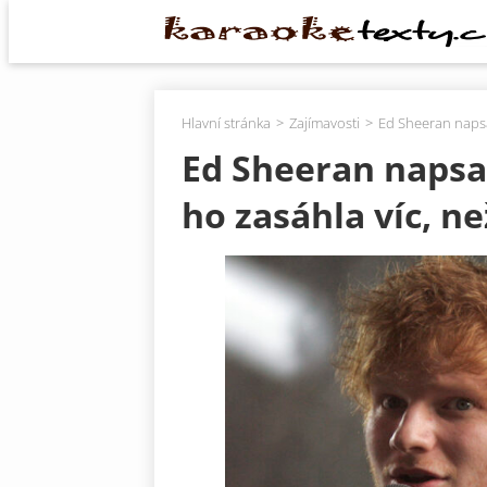
Hlavní stránka
Zajímavosti
Ed Sheeran napsal
Ed Sheeran napsal
ho zasáhla víc, ne