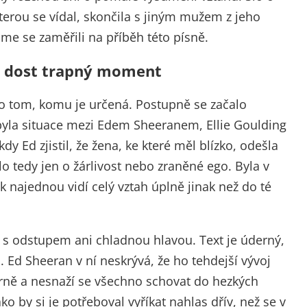
kterou se vídal, skončila s jiným mužem z jeho
sme se zaměřili na příběh této písně.
 o dost trapný moment
o tom, komu je určená. Postupně se začalo
byla situace mezi Edem Sheeranem, Ellie Goulding
y Ed zjistil, že žena, ke které měl blízko, odešla
tedy jen o žárlivost nebo zraněné ego. Byla v
k najednou vidí celý vztah úplně jinak než do té
la s odstupem ani chladnou hlavou. Text je úderný,
lu. Ed Sheeran v ní neskrývá, že ho tehdejší vývoj
rně a nesnaží se všechno schovat do hezkých
ko by si je potřeboval vyříkat nahlas dřív, než se v