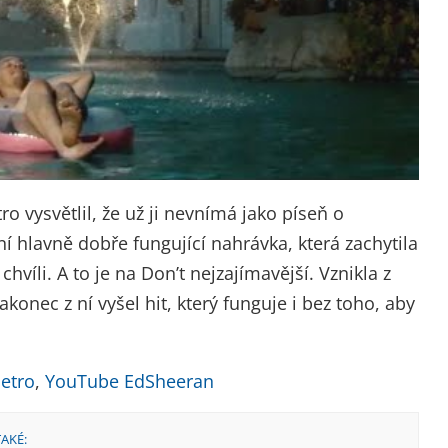
o vysvětlil, že už ji nevnímá jako píseň o
ní hlavně dobře fungující nahrávka, která zachytila
víli. A to je na Don’t nejzajímavější. Vznikla z
akonec z ní vyšel hit, který funguje i bez toho, aby
etro
,
YouTube EdSheeran
TAKÉ: