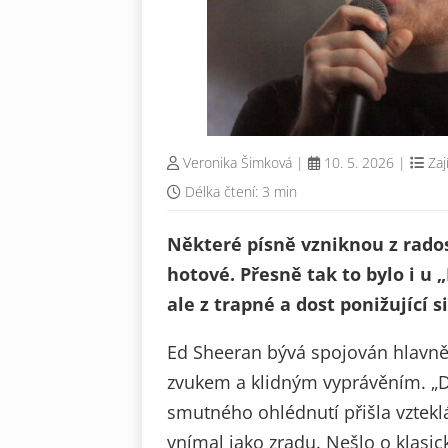
Veronika Šimková
|
10. 5. 2026
|
Zaj
Délka čtení: 3 min
Některé písně vzniknou z radosti
hotové. Přesně tak to bylo i u 
ale z trapné a dost ponižující s
Ed Sheeran bývá spojován hlavně
zvukem a klidným vyprávěním. „Do
smutného ohlédnutí přišla vzteklá
vnímal jako zradu. Nešlo o klasi