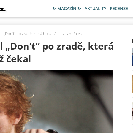
✨ MAGAZÍN ✨
AKTUALITY
RECENZE
 „Don’t“ po zradě, která ho zasáhla víc, než čekal
 „Don’t“ po zradě, která
ž čekal