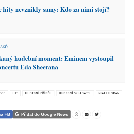
e hity nevznikly samy: Kdo za nimi stojí?
TAKÉ:
kaný hudební moment: Eminem vystoupil
oncertu Eda Sheerana
OCE
HIT
HUDEBNÍ PŘÍBĚH
HUDEBNÍ SKLADATEL
NIALL HORAN
na FB
Přidat do Google News