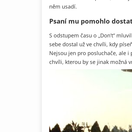
něm usadí.
Psaní mu pomohlo dostat
S odstupem času o „Don’t“ mluvil 
sebe dostal už ve chvíli, kdy pís
Nejsou jen pro posluchače, ale
chvíli, kterou by se jinak možná vn