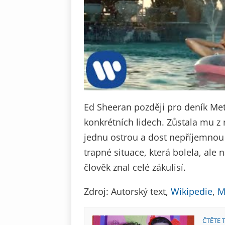
Ed Sheeran později pro deník Metr
konkrétních lidech. Zůstala mu z 
jednu ostrou a dost nepříjemnou ch
trapné situace, která bolela, ale n
člověk znal celé zákulisí.
Zdroj: Autorský text,
Wikipedie
,
M
ČTĚTE 