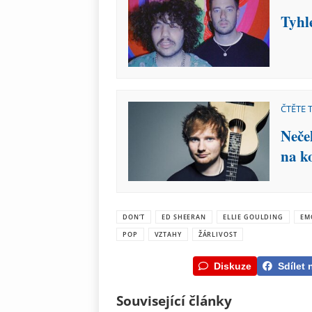
Tyhl
ČTĚTE 
Neče
na k
DON’T
ED SHEERAN
ELLIE GOULDING
EM
POP
VZTAHY
ŽÁRLIVOST
Diskuze
Sdílet 
Související články