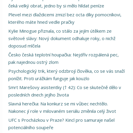
čeká velký obrat, jedno by si mělo hlídat peníze
Plevel mezi dlaždicemi zmizí bez octa díky pomocníkovi,
kterého máte hned vedle pračky
Kylie Minogue přiznala, co stálo za jejím útěkem ze
světové slávy: Nový dokument odhaluje roky, o nichž
doposud mlčela
Česko česká teplotní houpačka: Nejdřív rozpálená pec,
pak najednou ostrý zlom
Psychologický trik, který odzbrojí člověka, co se vás snaží
ponížit. Proti urážkám funguje jak kouzlo
Smrt Marešovy asistentky († 42): Co se skutečně dělo v
posledních dnech jejího života
Slavná herečka: Na konkurz se mi vůbec nechtělo.
Nakonec jí role v milovaném seriálu změnila celý život
UFC s Procházkou v Praze? Kincl pro samuraje našel
potenciálního soupeře