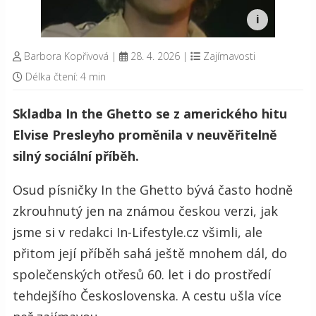
Barbora Kopřivová
|
28. 4. 2026
|
Zajímavosti
Délka čtení: 4 min
Skladba In the Ghetto se z amerického hitu
Elvise Presleyho proměnila v neuvěřitelně
silný sociální příběh.
Osud písničky In the Ghetto bývá často hodně
zkrouhnutý jen na známou českou verzi, jak
jsme si v redakci In-Lifestyle.cz všimli, ale
přitom její příběh sahá ještě mnohem dál, do
společenských otřesů 60. let i do prostředí
tehdejšího Československa. A cestu ušla více