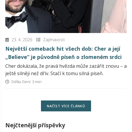
23. 4. 2026
Zajímavosti
Největší comeback hit všech dob: Cher a její
„Believe“ je původně píseň o zlomeném srdci
Cher dokázala, že pravá hvězda může zazářit znovu – a
ještě silněji než dřív. Stačí k tomu silná píseň.
Délka čtení: 3 min
NAČÍST VÍCE ČLÁNKŮ
Nejčtenější příspěvky