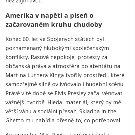
než zajímavou.
Amerika v napětí a píseň o
začarovaném kruhu chudoby
Konec 60. let ve Spojených státech byl
poznamenaný hlubokými společenskými
konflikty. Rasové nepokoje, protesty za
občanská práva a atmosféra po atentátu na
Martina Luthera Kinga tvořily prostředí, které
samozřejmě silně ovlivňovalo i hudební scénu.
Právě v té době se Elvis Presley začal věnovat
vážnější tvorbě. Hledal materiál, který by měl
větší váhu a sociální přesah. Skladba In the
Ghetto mu nabídla přesně to, co potřeboval.
Autorem byl Mac Davis, který vycházel z