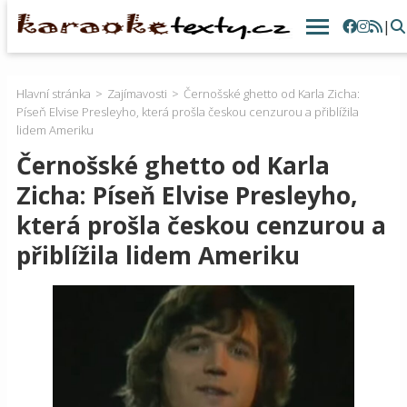
|
Hlavní stránka
Zajímavosti
Černošské ghetto od Karla Zicha:
Píseň Elvise Presleyho, která prošla českou cenzurou a přiblížila
lidem Ameriku
Černošské ghetto od Karla
Zicha: Píseň Elvise Presleyho,
která prošla českou cenzurou a
přiblížila lidem Ameriku