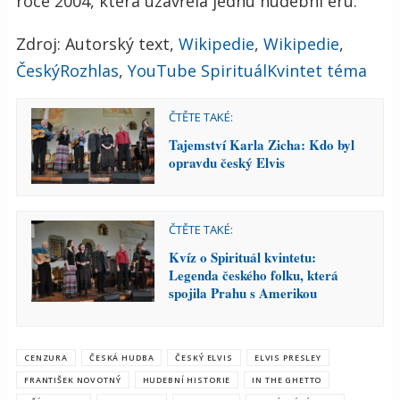
roce 2004, která uzavřela jednu hudební éru.
Zdroj: Autorský text,
Wikipedie
,
Wikipedie
,
ČeskýRozhlas
,
YouTube SpirituálKvintet téma
ČTĚTE TAKÉ:
Tajemství Karla Zicha: Kdo byl
opravdu český Elvis
ČTĚTE TAKÉ:
Kvíz o Spirituál kvintetu:
Legenda českého folku, která
spojila Prahu s Amerikou
CENZURA
ČESKÁ HUDBA
ČESKÝ ELVIS
ELVIS PRESLEY
FRANTIŠEK NOVOTNÝ
HUDEBNÍ HISTORIE
IN THE GHETTO