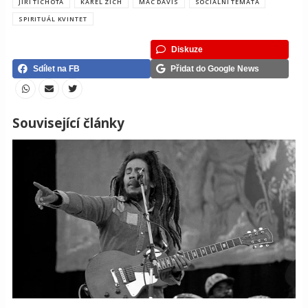
JIŘÍ TICHOTA
KAREL ZICH
MAC DAVIS
SOCIÁLNÍ TÉMATA
SPIRITUÁL KVINTET
Diskuze
Sdílet na FB
Přidat do Google News
Související články