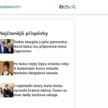
|
ZAJÍMAVOSTI
Nejčtenější příspěvky
Štefan Margita a jeho partnerka:
Nová láska mu připomíná Hanu
Zagorovou
Po boku Vojty Dyka strávila roky:
O bolestném konci mluvila
Markéta Děrgelová nerada
Z nejmladší dcery Karla Gotta
vyrostla krásná slečna: Čemu se
dnes Nelly Gottová věnuje