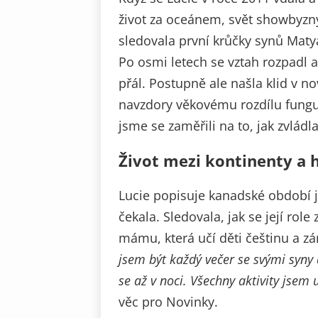
život za oceánem, svět showbyzny
sledovala první krůčky synů Matyá
Po osmi letech se vztah rozpadl a
přál. Postupně ale našla klid v n
navzdory věkovému rozdílu fungu
jsme se zaměřili na to, jak zvládl
Život mezi kontinenty a
Lucie popisuje kanadské období jak
čekala. Sledovala, jak se její ro
mámu, která učí děti češtinu a z
jsem být každý večer se svými syny 
se až v noci. Všechny aktivity jsem 
věc pro Novinky.