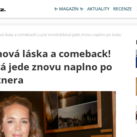
✨ MAGAZÍN ✨
AKTUALITY
RECENZE
ová láska a comeback! Lucie Vondráčková jede znovu naplno po boku
nová láska a comeback!
á jede znovu naplno po
tnera