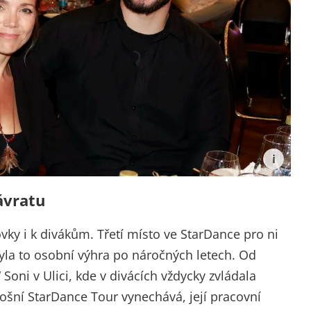
ávratu
ovky i k divákům. Třetí místo ve StarDance pro ni
byla to osobní výhra po náročných letech. Od
 Soni v Ulici, kde v divácích vždycky zvládala
tošní StarDance Tour vynechává, její pracovní