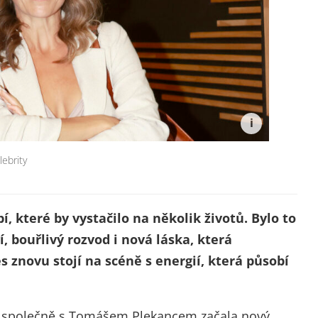
lebrity
, které by vystačilo na několik životů. Bylo to
, bouřlivý rozvod i nová láska, která
es znovu stojí na scéně s energií, která působí
 a společně s Tomášem Plekancem začala nový