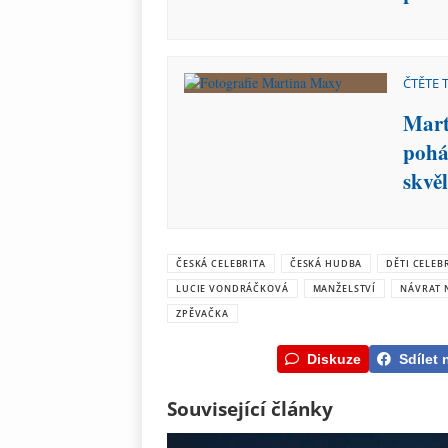
ČTĚTE 
Mart
pohá
skvěl
ČESKÁ CELEBRITA
ČESKÁ HUDBA
DĚTI CELEB
LUCIE VONDRÁČKOVÁ
MANŽELSTVÍ
NÁVRAT 
ZPĚVAČKA
Diskuze
Sdílet 
Související články