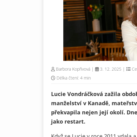
Barbora Kopřivová
|
3. 12. 2025
|
Ce
Délka čtení: 4 min
Lucie Vondráčková zažila období
manželství v Kanadě, mateřství
překvapila nejen její okolí. Dn
jako restart.
Když se Lucie v roce 2011 vdala