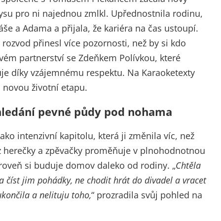
su pro ni najednou zmlkl. Upřednostnila rodinu,
še a Adama a přijala, že kariéra na čas ustoupí.
 rozvod přinesl více pozornosti, než by si kdo
ovém partnerství se Zdeňkem Polívkou, které
je díky vzájemnému respektu. Na Karaoketexty
a novou životní etapu.
 hledání pevné půdy pod nohama
o intenzivní kapitolu, která ji změnila víc, než
le z herečky a zpěvačky proměňuje v plnohodnotnou
ároveň si buduje domov daleko od rodiny. „
Chtěla
a číst jim pohádky, ne chodit hrát do divadel a vracet
ukončila a nelituju toho,
“ prozradila svůj pohled na