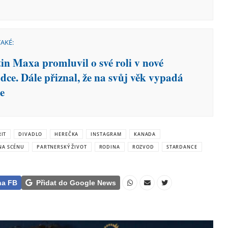
TAKÉ:
in Maxa promluvil o své roli v nové
dce. Dále přiznal, že na svůj věk vypadá
e
RIT
DIVADLO
HEREČKA
INSTAGRAM
KANADA
NA SCÉNU
PARTNERSKÝ ŽIVOT
RODINA
ROZVOD
STARDANCE
na FB
Přidat do Google News