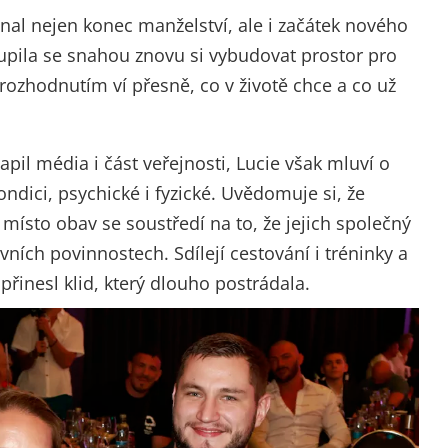
al nejen konec manželství, ale i začátek nového
upila se snahou znovu si vybudovat prostor pro
 rozhodnutím ví přesně, co v životě chce a co už
il média i část veřejnosti, Lucie však mluví o
kondici, psychické i fyzické. Uvědomuje si, že
 místo obav se soustředí na to, že jejich společný
vních povinnostech. Sdílejí cestování i tréninky a
 přinesl klid, který dlouho postrádala.