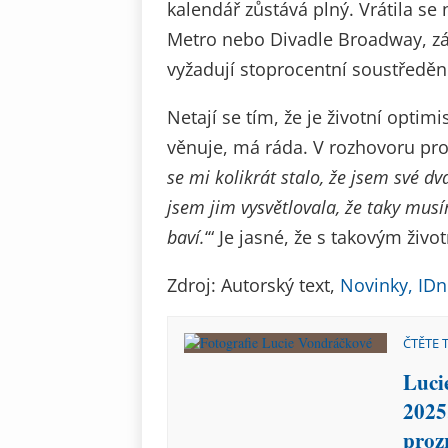
kalendář zůstává plný. Vrátila se 
Metro nebo Divadle Broadway, zá
vyžadují stoprocentní soustředěn
Netají se tím, že je životní optim
věnuje, má ráda. V rozhovoru pro 
se mi kolikrát stalo, že jsem své dv
jsem jim vysvětlovala, že taky musím
baví.
‘“ Je jasné, že s takovým živ
Zdroj: Autorský text,
Novinky,
IDn
ČTĚTE 
Luci
2025
proz