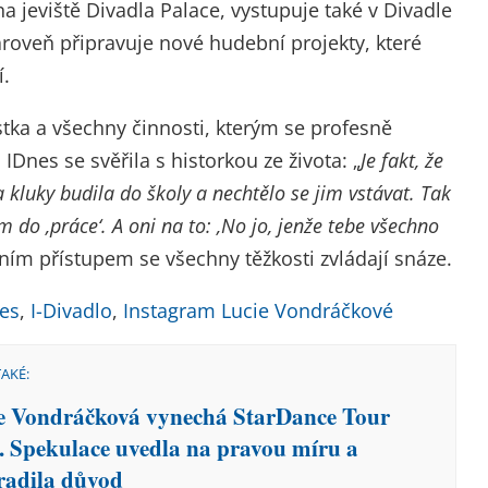
na jeviště Divadla Palace, vystupuje také v Divadle
roveň připravuje nové hudební projekty, které
í.
istka a všechny činnosti, kterým se profesně
IDnes se svěřila s historkou ze života: „
Je fakt, že
a kluky budila do školy a nechtělo se jim vstávat. Tak
 do ‚práce‘. A oni na to: ‚No jo, jenže tebe všechno
otním přístupem se všechny těžkosti zvládají snáze.
es
,
I-Divadlo
,
Instagram Lucie Vondráčkové
TAKÉ:
e Vondráčková vynechá StarDance Tour
. Spekulace uvedla na pravou míru a
radila důvod