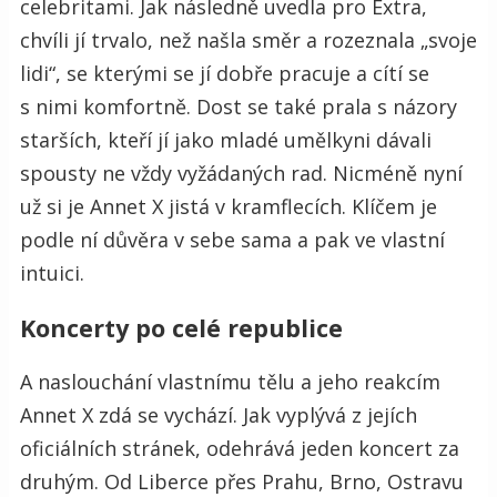
celebritami. Jak následně uvedla pro Extra,
chvíli jí trvalo, než našla směr a rozeznala „svoje
lidi“, se kterými se jí dobře pracuje a cítí se
s nimi komfortně. Dost se také prala s názory
starších, kteří jí jako mladé umělkyni dávali
spousty ne vždy vyžádaných rad. Nicméně nyní
už si je Annet X jistá v kramflecích. Klíčem je
podle ní důvěra v sebe sama a pak ve vlastní
intuici.
Koncerty po celé republice
A naslouchání vlastnímu tělu a jeho reakcím
Annet X zdá se vychází. Jak vyplývá z jejích
oficiálních stránek, odehrává jeden koncert za
druhým. Od Liberce přes Prahu, Brno, Ostravu