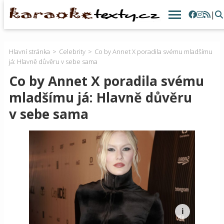
|
Hlavní stránka
Celebrity
Co by Annet X poradila svému mladšímu
já: Hlavně důvěru v sebe sama
Co by Annet X poradila svému
mladšímu já: Hlavně důvěru
v sebe sama