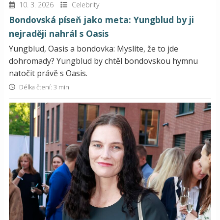
10. 3. 2026
Celebrity
Bondovská píseň jako meta: Yungblud by ji
nejraději nahrál s Oasis
Yungblud, Oasis a bondovka: Myslíte, že to jde
dohromady? Yungblud by chtěl bondovskou hymnu
natočit právě s Oasis.
Délka čtení: 3 min