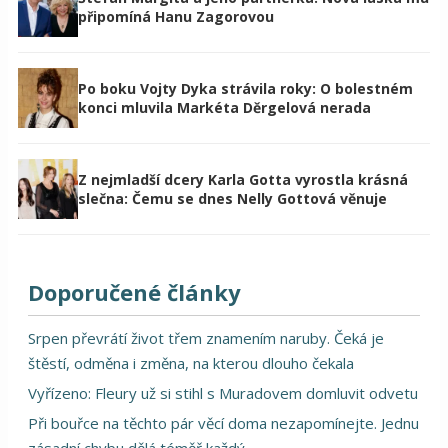
připomíná Hanu Zagorovou
Po boku Vojty Dyka strávila roky: O bolestném
konci mluvila Markéta Děrgelová nerada
Z nejmladší dcery Karla Gotta vyrostla krásná
slečna: Čemu se dnes Nelly Gottová věnuje
Doporučené články
Srpen převrátí život třem znamením naruby. Čeká je
štěstí, odměna i změna, na kterou dlouho čekala
Vyřízeno: Fleury už si stihl s Muradovem domluvit odvetu
Při bouřce na těchto pár věcí doma nezapomínejte. Jednu
zásadní chybu dělá téměř každý