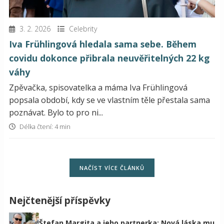
3. 2. 2026
Celebrity
Iva Frühlingová hledala sama sebe. Během
covidu dokonce přibrala neuvěřitelných 22 kg
váhy
Zpěvačka, spisovatelka a máma Iva Frühlingová
popsala období, kdy se ve vlastním těle přestala sama
poznávat. Bylo to pro ni...
Délka čtení: 4 min
NAČÍST VÍCE ČLÁNKŮ
Nejčtenější příspěvky
Štefan Margita a jeho partnerka: Nová láska mu