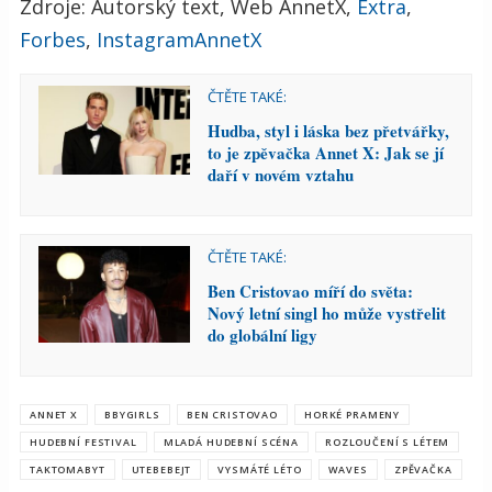
Zdroje: Autorský text, Web AnnetX,
Extra
,
Forbes
,
InstagramAnnetX
ČTĚTE TAKÉ:
Hudba, styl i láska bez přetvářky,
to je zpěvačka Annet X: Jak se jí
daří v novém vztahu
ČTĚTE TAKÉ:
Ben Cristovao míří do světa:
Nový letní singl ho může vystřelit
do globální ligy
ANNET X
BBYGIRLS
BEN CRISTOVAO
HORKÉ PRAMENY
HUDEBNÍ FESTIVAL
MLADÁ HUDEBNÍ SCÉNA
ROZLOUČENÍ S LÉTEM
TAKTOMABYT
UTEBEBEJT
VYSMÁTÉ LÉTO
WAVES
ZPĚVAČKA