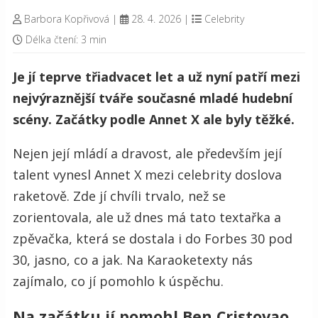
Barbora Kopřivová
|
28. 4. 2026
|
Celebrity
Délka čtení: 3 min
Je jí teprve třiadvacet let a už nyní patří mezi
nejvýraznější tváře současné mladé hudební
scény. Začátky podle Annet X ale byly těžké.
Nejen její mládí a dravost, ale především její
talent vynesl Annet X mezi celebrity doslova
raketově. Zde jí chvíli trvalo, než se
zorientovala, ale už dnes má tato textařka a
zpěvačka, která se dostala i do Forbes 30 pod
30, jasno, co a jak. Na Karaoketexty nás
zajímalo, co jí pomohlo k úspěchu.
Na začátku jí pomohl Ben Cristovao