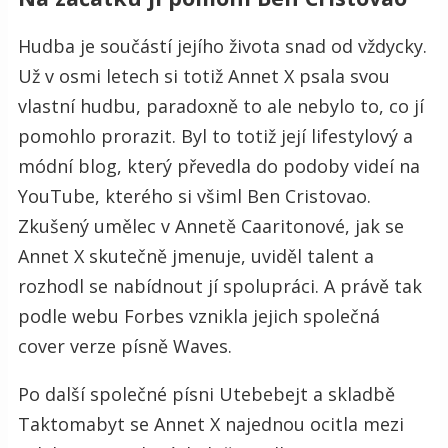
Hudba je součástí jejího života snad od vždycky.
Už v osmi letech si totiž Annet X psala svou
vlastní hudbu, paradoxně to ale nebylo to, co jí
pomohlo prorazit. Byl to totiž její lifestylový a
módní blog, který převedla do podoby videí na
YouTube, kterého si všiml Ben Cristovao.
Zkušený umělec v Annetě Caaritonové, jak se
Annet X skutečně jmenuje, uviděl talent a
rozhodl se nabídnout jí spolupráci. A právě tak
podle webu Forbes vznikla jejich společná
cover verze písně Waves.
Po další společné písni Utebebejt a skladbě
Taktomabyt se Annet X najednou ocitla mezi