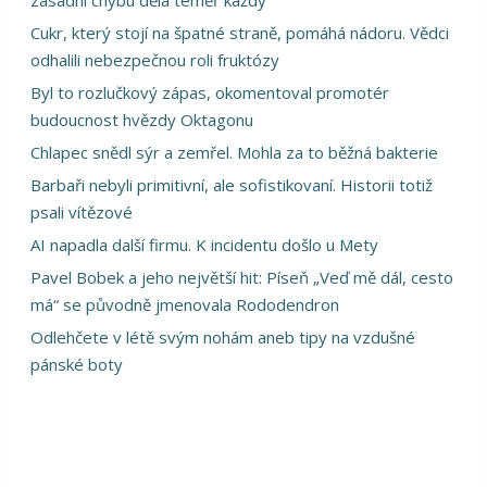
Cukr, který stojí na špatné straně, pomáhá nádoru. Vědci
odhalili nebezpečnou roli fruktózy
Byl to rozlučkový zápas, okomentoval promotér
budoucnost hvězdy Oktagonu
Chlapec snědl sýr a zemřel. Mohla za to běžná bakterie
Barbaři nebyli primitivní, ale sofistikovaní. Historii totiž
psali vítězové
AI napadla další firmu. K incidentu došlo u Mety
Pavel Bobek a jeho největší hit: Píseň „Veď mě dál, cesto
má“ se původně jmenovala Rododendron
Odlehčete v létě svým nohám aneb tipy na vzdušné
pánské boty