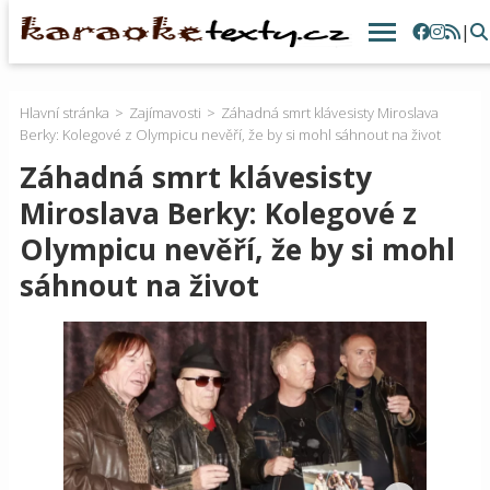
|
Hlavní stránka
Zajímavosti
Záhadná smrt klávesisty Miroslava
Berky: Kolegové z Olympicu nevěří, že by si mohl sáhnout na život
Záhadná smrt klávesisty
Miroslava Berky: Kolegové z
Olympicu nevěří, že by si mohl
sáhnout na život