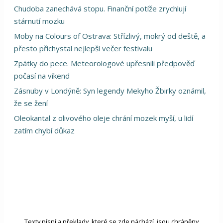
Chudoba zanechává stopu. Finanční potíže zrychlují
stárnutí mozku
Moby na Colours of Ostrava: Střízlivý, mokrý od deště, a
přesto přichystal nejlepší večer festivalu
Zpátky do pece. Meteorologové upřesnili předpověď
počasí na víkend
Zásnuby v Londýně: Syn legendy Mekyho Žbirky oznámil,
že se žení
Oleokantal z olivového oleje chrání mozek myší, u lidí
zatím chybí důkaz
Texty písní a překlady, které se zde náchází, jsou chráněny