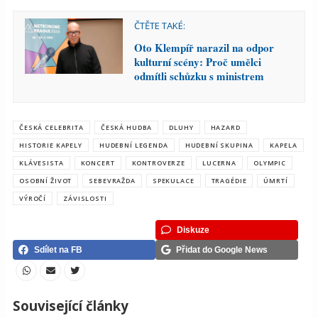
ČTĚTE TAKÉ:
Oto Klempíř narazil na odpor
kulturní scény: Proč umělci
odmítli schůzku s ministrem
ČESKÁ CELEBRITA
ČESKÁ HUDBA
DLUHY
HAZARD
HISTORIE KAPELY
HUDEBNÍ LEGENDA
HUDEBNÍ SKUPINA
KAPELA
KLÁVESISTA
KONCERT
KONTROVERZE
LUCERNA
OLYMPIC
OSOBNÍ ŽIVOT
SEBEVRAŽDA
SPEKULACE
TRAGÉDIE
ÚMRTÍ
VÝROČÍ
ZÁVISLOSTI
Diskuze
Sdílet na FB
Přidat do Google News
Související články