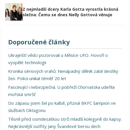
Z nejmladší dcery Karla Gotta vyrostla krásná
slečna: Čemu se dnes Nelly Gottová věnuje
Doporučené články
Ukrajinští vědci pozorovali u Měsíce UFO. Hovoří o
vyspělé technologii
Kronika sériových vrahů: Nenápadný dělník zabil desítky
žen. Policii unikal téměř 20 let
Fascinující i nebezpečná. U pobřeží Chorvatska udeřila
mořská smršť
Do zápasu jsem šel po kalbě, přiznal BKFC šampion ve
službách Oktagonu
Těsně před osmdesátkou strčí mladší kolegyně do kapsy.
Nejkrásnější outfity Jany Švandové berou dech