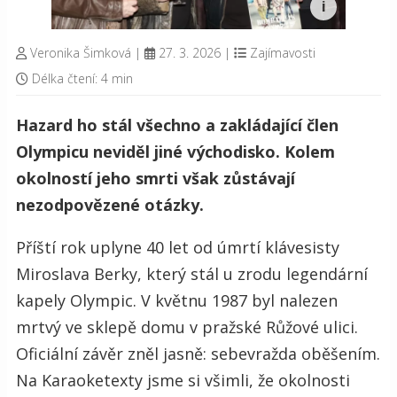
Veronika Šimková
|
27. 3. 2026
|
Zajímavosti
Délka čtení: 4 min
Hazard ho stál všechno a zakládající člen
Olympicu neviděl jiné východisko. Kolem
okolností jeho smrti však zůstávají
nezodpovězené otázky.
Příští rok uplyne 40 let od úmrtí klávesisty
Miroslava Berky, který stál u zrodu legendární
kapely Olympic. V květnu 1987 byl nalezen
mrtvý ve sklepě domu v pražské Růžové ulici.
Oficiální závěr zněl jasně: sebevražda oběšením.
Na Karaoketexty jsme si všimli, že okolnosti