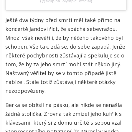
(@skupina_olympic_official)
Ještě dva týdny před smrtí měl také přímo na
koncertě Jandovi říct, že spáchá sebevraždu.
Mnozí však nevěřili, že by něčeho takového byl
schopen. Vše tak, zdá se, do sebe zapadá. Jenže
některé pochybnosti zůstávají a spekuluje se o
tom, že by za jeho smrtí mohl stát někdo jiný.
Naštvaný věřitel by se v tomto případě jistě
nabízel. Stále totiž zůstávají některé otázky
nezodpovězeny.
Berka se oběsil na pásku, ale nikde se nenašla
žádná stolička. Zrovna tak zmizel jeho kufřík s
klávesami, který si z domu určitě s sebou vzal.
Stoprocentního potvrzení, že Miroslav Berka