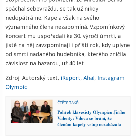
spáchal sebevraždu, se tak už nikdy
nedopátráme. Kapela však na svého
významného člena nezapomíná. Vzpomínkový
koncert mu uspořádali ke 30. výročí úmrtí, a
jistě na něj zavzpomínají i příští rok, kdy uplyne
od smrti nadaného hudebníka, kterého zničila
závislost na hazardu, už 40 let.
Zdroj: Autorský text,
iReport
,
Aha!
,
Instagram
Olympic
ČTĚTE TAKÉ:
Pohřeb klávesisty Olympicu Jiřího
Valenty: Vdova se brání, že
členům kapely vstup nezakázala