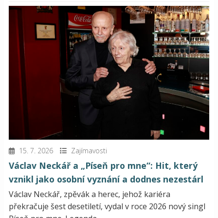
15. 7. 2026
Zajímavosti
Václav Neckář a „Píseň pro mne“: Hit, který
vznikl jako osobní vyznání a dodnes nezestárl
Václav Neckář, zpěvák a herec, jehož kariéra
překračuje šest desetiletí, vydal v roce 2026 nový singl