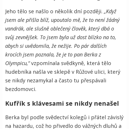
Jeho tělo se našlo o několik dní později.
„Když
jsem ale přišla blíž, upoutalo mě, že to není žádný
vandrák, ale slušně oblečený člověk, který dbá o
svůj zevnějšek. To jsem byla už dost blízko na to,
abych si uvědomila, že nežije. Po pár dalších
krocích jsem poznala, že je to pan Berka z
Olympicu,“
vzpomínala svědkyně, která tělo
hudebníka našla ve sklepě v Růžové ulici, který
se nikdy nezamykal a často tu přespávali
bezdomovci.
Kufřík s klávesami se nikdy nenašel
Berka byl podle svědectví kolegů i přátel závislý
na hazardu, což ho přivedlo do vážných dluhů a