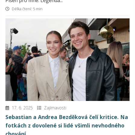
Píseň pro mne. Legenda...
Délka čtení: 5 min
17. 6. 2025
Zajímavosti
Sebastian a Andrea Bezděková čelí kritice. Na
fotkách z dovolené si lidé všimli nevhodného
chování