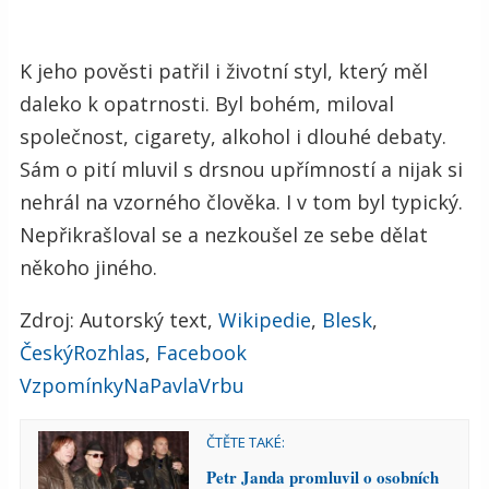
K jeho pověsti patřil i životní styl, který měl
daleko k opatrnosti. Byl bohém, miloval
společnost, cigarety, alkohol i dlouhé debaty.
Sám o pití mluvil s drsnou upřímností a nijak si
nehrál na vzorného člověka. I v tom byl typický.
Nepřikrašloval se a nezkoušel ze sebe dělat
někoho jiného.
Zdroj: Autorský text,
Wikipedie
,
Blesk
,
ČeskýRozhlas
,
Facebook
VzpomínkyNaPavlaVrbu
ČTĚTE TAKÉ:
Petr Janda promluvil o osobních