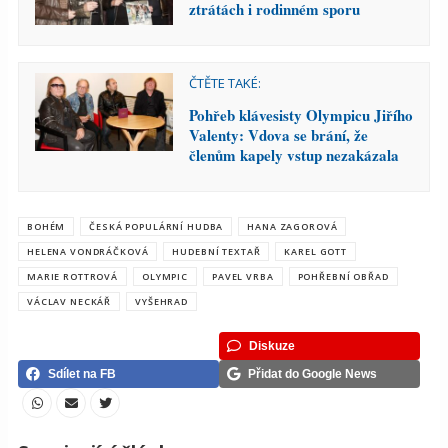
ztrátách i rodinném sporu
ČTĚTE TAKÉ:
Pohřeb klávesisty Olympicu Jiřího
Valenty: Vdova se brání, že
členům kapely vstup nezakázala
BOHÉM
ČESKÁ POPULÁRNÍ HUDBA
HANA ZAGOROVÁ
HELENA VONDRÁČKOVÁ
HUDEBNÍ TEXTAŘ
KAREL GOTT
MARIE ROTTROVÁ
OLYMPIC
PAVEL VRBA
POHŘEBNÍ OBŘAD
VÁCLAV NECKÁŘ
VYŠEHRAD
Diskuze
Sdílet na FB
Přidat do Google News