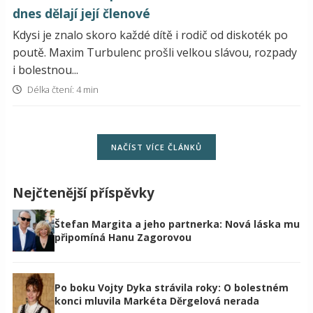
dnes dělají její členové
Kdysi je znalo skoro každé dítě i rodič od diskoték po
poutě. Maxim Turbulenc prošli velkou slávou, rozpady
i bolestnou...
Délka čtení: 4 min
NAČÍST VÍCE ČLÁNKŮ
Nejčtenější příspěvky
Štefan Margita a jeho partnerka: Nová láska mu
připomíná Hanu Zagorovou
Po boku Vojty Dyka strávila roky: O bolestném
konci mluvila Markéta Děrgelová nerada