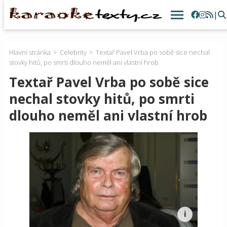
|
Hlavní stránka
Celebrity
Textař Pavel Vrba po sobě sice nechal
stovky hitů, po smrti dlouho neměl ani vlastní hrob
Textař Pavel Vrba po sobě sice
nechal stovky hitů, po smrti
dlouho neměl ani vlastní hrob