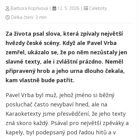
Barbora Kopřivová
|
12. 5. 2026
|
Celebrity
Délka čtení: 3 min
Za života psal slova, která zpívaly největší
hvězdy české scény. Když ale Pavel Vrba
zemřel, ukázalo se, že po něm nezůstaly jen
slavné texty, ale i zvláštní prázdno. Neměl
připravený hrob a jeho urna dlouho čekala,
kam vlastně bude patřit.
Pavel Vrba byl muž, jehož jméno si běžný
posluchač často nevybaví hned, ale na
Karaoketexty jsme přesvědčení, že jeho texty
zná skoro každý. Psával pro největší zpěváky a
kapely, byl podepsaný pod řadou hitů a v