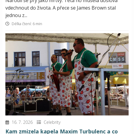
Narodil se prý jako mrtvý. Teta ho musela doslova
vdechnout do života. A přece se James Brown stal
jednou z...
Délka čtení: 6 min
16. 7. 2026
Celebrity
Kam zmizela kapela Maxim Turbulenc a co