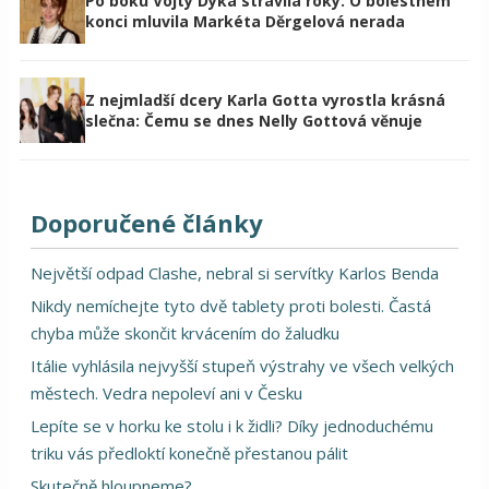
Po boku Vojty Dyka strávila roky: O bolestném
konci mluvila Markéta Děrgelová nerada
Z nejmladší dcery Karla Gotta vyrostla krásná
slečna: Čemu se dnes Nelly Gottová věnuje
Doporučené články
Největší odpad Clashe, nebral si servítky Karlos Benda
Nikdy nemíchejte tyto dvě tablety proti bolesti. Častá
chyba může skončit krvácením do žaludku
Itálie vyhlásila nejvyšší stupeň výstrahy ve všech velkých
městech. Vedra nepoleví ani v Česku
Lepíte se v horku ke stolu i k židli? Díky jednoduchému
triku vás předloktí konečně přestanou pálit
Skutečně hloupneme?