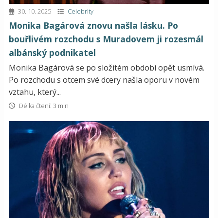
30. 10. 2025
Celebrity
Monika Bagárová znovu našla lásku. Po
bouřlivém rozchodu s Muradovem ji rozesmál
albánský podnikatel
Monika Bagárová se po složitém období opět usmívá.
Po rozchodu s otcem své dcery našla oporu v novém
vztahu, který...
Délka čtení: 3 min