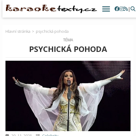
|
Hlavní stránka
psychická pohoda
TÉMA
PSYCHICKÁ POHODA
20. 11. 2025
Celebrity