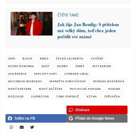
ČTĚTE TAKÉ:
Jak žije Jan Bendig: S přítelem
má velký dům, teď chce jeden
pořídit své mámě
ARPI
BLESK
BRNO
ČESKÁ CELEBRITA
CVIČENÍ
DCERA RUMINKA
DUET
HUDBA
IDNES
INSTAGRAM
JAN BENDIG
KARLOVY VARY
LEONARD LEKAJ
MACHMUD MURADOV
MARKÉTA KONVIČKOVÁ
MONIKA BAGÁROVÁ
NOVÝ PARTNER
NOVÝ ZAČÁTEK
PSYCHICKÁ POHODA
RODINA
ROZCHOD
SUPERSTAR
TOMI POPOVIČ
VZTAH
ZPĚVAČKA
Diskuze
Sdílet na FB
Přidat do Google News