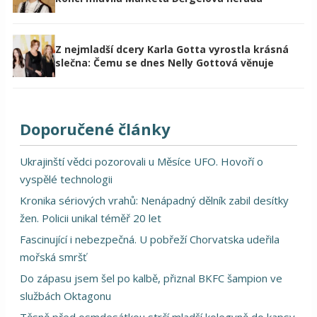
Z nejmladší dcery Karla Gotta vyrostla krásná
slečna: Čemu se dnes Nelly Gottová věnuje
Doporučené články
Ukrajinští vědci pozorovali u Měsíce UFO. Hovoří o
vyspělé technologii
Kronika sériových vrahů: Nenápadný dělník zabil desítky
žen. Policii unikal téměř 20 let
Fascinující i nebezpečná. U pobřeží Chorvatska udeřila
mořská smršť
Do zápasu jsem šel po kalbě, přiznal BKFC šampion ve
službách Oktagonu