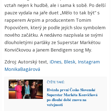
vztah nejen k hudbě, ale i sama k sobě. Po delší
pauze vydala na jaře duet „Mělo to tak být“ s
rapperem Arpim a producentem Tomim
Popovičem, který je podle jejích slov symbolem
nového začátku. A nedávno nazpívala se svými
dlouholetými parťáky ze Superstar Markétou
Konvičkovou a Janem Bendigem song My.
Zdroj: Autorský text,
iDnes
,
Blesk
,
Instagram
MonikaBagárová
ČTĚTE TAKÉ:
Hvězda první Česko Slovenské
Superstar Markéta Konvičková
po dlouhé době znovu na
veřejnosti