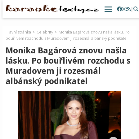
|
Hlavní stránka
Celebrity
Monika Bagárová znovu našla lásku. Po
bouřlivém rozchodu s Muradovem ji rozesmál albánský podnikatel
Monika Bagárová znovu našla
lásku. Po bouřlivém rozchodu s
Muradovem ji rozesmál
albánský podnikatel