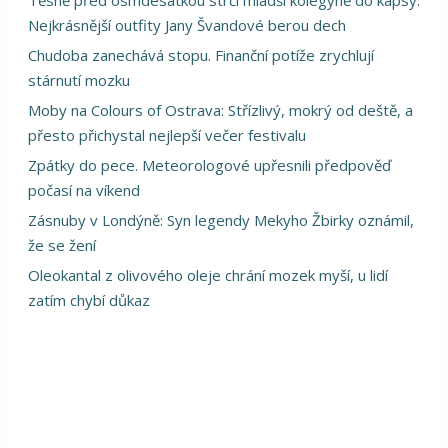
Těsně před osmdesátkou strčí mladší kolegyně do kapsy.
Nejkrásnější outfity Jany Švandové berou dech
Chudoba zanechává stopu. Finanční potíže zrychlují
stárnutí mozku
Moby na Colours of Ostrava: Střízlivý, mokrý od deště, a
přesto přichystal nejlepší večer festivalu
Zpátky do pece. Meteorologové upřesnili předpověď
počasí na víkend
Zásnuby v Londýně: Syn legendy Mekyho Žbirky oznámil,
že se žení
Oleokantal z olivového oleje chrání mozek myší, u lidí
zatím chybí důkaz