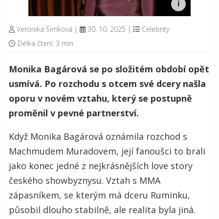
Veronika Šimková
|
30. 10. 2025
|
Celebrity
Délka čtení: 3 min
Monika Bagárová se po složitém období opět
usmívá. Po rozchodu s otcem své dcery našla
oporu v novém vztahu, který se postupně
proměnil v pevné partnerství.
Když Monika Bagárová oznámila rozchod s
Machmudem Muradovem, její fanoušci to brali
jako konec jedné z nejkrásnějších love story
českého showbyznysu. Vztah s MMA
zápasníkem, se kterým má dceru Ruminku,
působil dlouho stabilně, ale realita byla jiná.