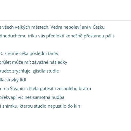
 ve všech velkých městech. Vedra nepoleví ani v Česku
y jednoduchému triku vás předloktí konečně přestanou pálit
FC zřejmě čeká poslední tanec
 průlet může mít závažné následky
udce zrychluje, zjistila studie
a stovky lidí
 na Štvanici chtěla potěšit i zesnulého bratra
i překvapí víc než samotná hudba
zi snímku, kterou studio nepustilo do kin