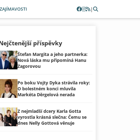
|
ZAJÍMAVOSTI
Nejčtenější příspěvky
Štefan Margita a jeho partnerka:
Nová láska mu připomíná Hanu
Zagorovou
Po boku Vojty Dyka strávila roky:
O bolestném konci mluvila
Markéta Děrgelová nerada
Z nejmladší dcery Karla Gotta
vyrostla krásná slečna: Čemu se
dnes Nelly Gottová věnuje