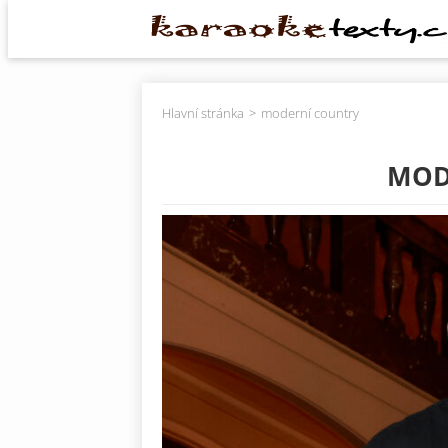
Hlavní stránka
moderní country
MOD