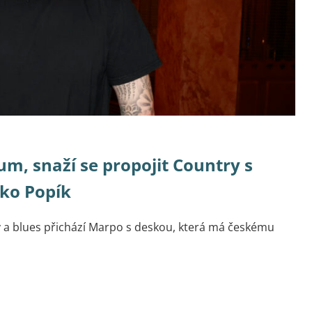
m, snaží se propojit Country s
ako Popík
 a blues přichází Marpo s deskou, která má českému