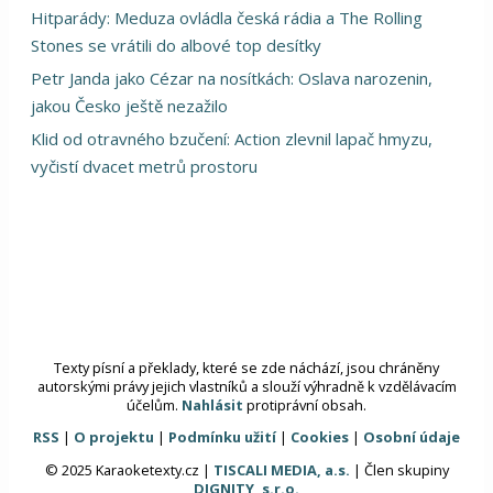
Hitparády: Meduza ovládla česká rádia a The Rolling
Stones se vrátili do albové top desítky
Petr Janda jako Cézar na nosítkách: Oslava narozenin,
jakou Česko ještě nezažilo
Klid od otravného bzučení: Action zlevnil lapač hmyzu,
vyčistí dvacet metrů prostoru
Texty písní a překlady, které se zde náchází, jsou chráněny
autorskými právy jejich vlastníků a slouží výhradně k vzdělávacím
účelům.
Nahlásit
protiprávní obsah.
RSS
|
O projektu
|
Podmínku užití
|
Cookies
|
Osobní údaje
© 2025 Karaoketexty.cz |
TISCALI MEDIA, a.s.
| Člen skupiny
DIGNITY, s.r.o.