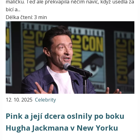
malíčku. Teď ale překvapila něčím navíc, když usedla za
bicí a...
Délka čtení: 3 min
12. 10. 2025
Celebrity
Pink a její dcera oslnily po boku
Hugha Jackmana v New Yorku