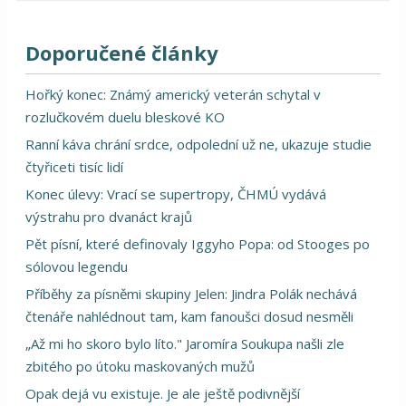
Doporučené články
Hořký konec: Známý americký veterán schytal v
rozlučkovém duelu bleskové KO
Ranní káva chrání srdce, odpolední už ne, ukazuje studie
čtyřiceti tisíc lidí
Konec úlevy: Vrací se supertropy, ČHMÚ vydává
výstrahu pro dvanáct krajů
Pět písní, které definovaly Iggyho Popa: od Stooges po
sólovou legendu
Příběhy za písněmi skupiny Jelen: Jindra Polák nechává
čtenáře nahlédnout tam, kam fanoušci dosud nesměli
„Až mi ho skoro bylo líto." Jaromíra Soukupa našli zle
zbitého po útoku maskovaných mužů
Opak dejá vu existuje. Je ale ještě podivnější