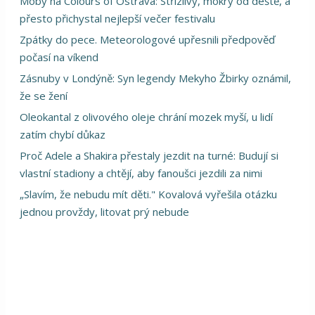
Moby na Colours of Ostrava: Střízlivý, mokrý od deště, a
přesto přichystal nejlepší večer festivalu
Zpátky do pece. Meteorologové upřesnili předpověď
počasí na víkend
Zásnuby v Londýně: Syn legendy Mekyho Žbirky oznámil,
že se žení
Oleokantal z olivového oleje chrání mozek myší, u lidí
zatím chybí důkaz
Proč Adele a Shakira přestaly jezdit na turné: Budují si
vlastní stadiony a chtějí, aby fanoušci jezdili za nimi
„Slavím, že nebudu mít děti." Kovalová vyřešila otázku
jednou provždy, litovat prý nebude