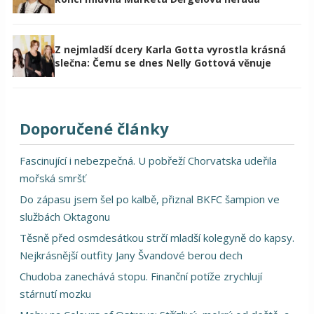
Z nejmladší dcery Karla Gotta vyrostla krásná
slečna: Čemu se dnes Nelly Gottová věnuje
Doporučené články
Fascinující i nebezpečná. U pobřeží Chorvatska udeřila
mořská smršť
Do zápasu jsem šel po kalbě, přiznal BKFC šampion ve
službách Oktagonu
Těsně před osmdesátkou strčí mladší kolegyně do kapsy.
Nejkrásnější outfity Jany Švandové berou dech
Chudoba zanechává stopu. Finanční potíže zrychlují
stárnutí mozku