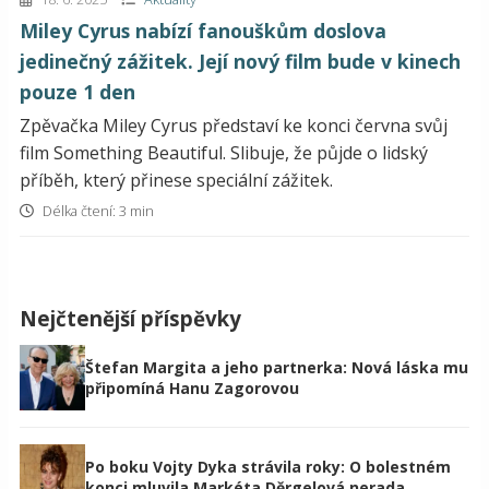
Miley Cyrus nabízí fanouškům doslova
jedinečný zážitek. Její nový film bude v kinech
pouze 1 den
Zpěvačka Miley Cyrus představí ke konci června svůj
film Something Beautiful. Slibuje, že půjde o lidský
příběh, který přinese speciální zážitek.
Délka čtení: 3 min
Nejčtenější příspěvky
Štefan Margita a jeho partnerka: Nová láska mu
připomíná Hanu Zagorovou
Po boku Vojty Dyka strávila roky: O bolestném
konci mluvila Markéta Děrgelová nerada