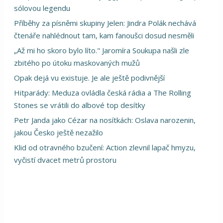
sólovou legendu
Příběhy za písněmi skupiny Jelen: Jindra Polák nechává
čtenáře nahlédnout tam, kam fanoušci dosud nesměli
„Až mi ho skoro bylo líto." Jaromíra Soukupa našli zle
zbitého po útoku maskovaných mužů
Opak dejá vu existuje. Je ale ještě podivnější
Hitparády: Meduza ovládla česká rádia a The Rolling
Stones se vrátili do albové top desítky
Petr Janda jako Cézar na nosítkách: Oslava narozenin,
jakou Česko ještě nezažilo
Klid od otravného bzučení: Action zlevnil lapač hmyzu,
vyčistí dvacet metrů prostoru