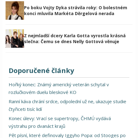
Po boku Vojty Dyka strávila roky: O bolestném
konci mluvila Markéta Děrgelová nerada
Z nejmladší dcery Karla Gotta vyrostla krásná
slečna: Čemu se dnes Nelly Gottová věnuje
Doporučené články
Hořký konec: Známý americký veterán schytal v
rozlučkovém duelu bleskové KO
Ranní káva chrání srdce, odpolední už ne, ukazuje studie
čtyřiceti tisíc lidí
Konec úlevy: Vrací se supertropy, ČHMÚ vydává
výstrahu pro dvanáct krajů
Pět písní, které definovaly Iggyho Popa: od Stooges po