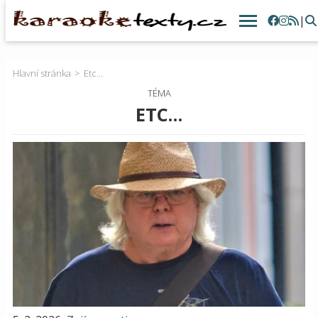
|
Hlavní stránka
Etc…
TÉMA
ETC…