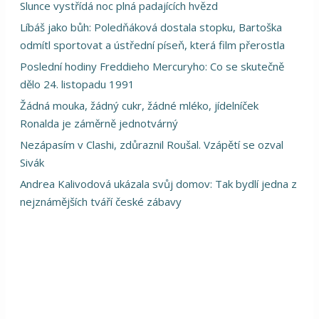
Slunce vystřídá noc plná padajících hvězd
Líbáš jako bůh: Poledňáková dostala stopku, Bartoška
odmítl sportovat a ústřední píseň, která film přerostla
Poslední hodiny Freddieho Mercuryho: Co se skutečně
dělo 24. listopadu 1991
Žádná mouka, žádný cukr, žádné mléko, jídelníček
Ronalda je záměrně jednotvárný
Nezápasím v Clashi, zdůraznil Roušal. Vzápětí se ozval
Sivák
Andrea Kalivodová ukázala svůj domov: Tak bydlí jedna z
nejznámějších tváří české zábavy