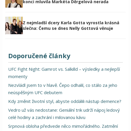
konci mluvila Markéta Děrgelová nerada
Z nejmladší dcery Karla Gotta vyrostla krásná
slečna: Čemu se dnes Nelly Gottová věnuje
Doporučené články
UFC Fight Night: Gamrot vs. Salkilld – výsledky a nejlepší
momenty
Nezvládl jsem to v hlavě. Čepo odhalil, co stálo za jeho
neúspěšným UFC debutem
Kdy změnit životní styl, abyste oddálili nástup demence?
Vedro už vás nedostane: Geniální trik udrží nápoj ledový
celé hodiny a zachrání i milovanou kávu
Srpnová obloha předvede něco mimořádného. Zatmění