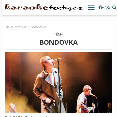
|
Hlavní stránka
bondovka
TÉMA
BONDOVKA