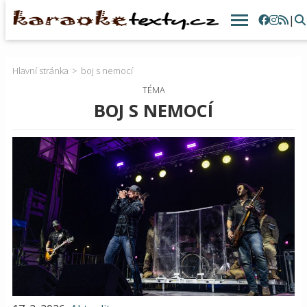
|
Hlavní stránka
boj s nemocí
TÉMA
BOJ S NEMOCÍ