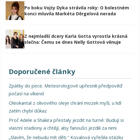
Po boku Vojty Dyka strávila roky: O bolestném
konci mluvila Markéta Děrgelová nerada
Z nejmladší dcery Karla Gotta vyrostla krásná
slečna: Čemu se dnes Nelly Gottová věnuje
Doporučené články
Zpátky do pece. Meteorologové upřesnili předpověď
počasí na víkend
Oleokantal z olivového oleje chrání mozek myší, u lidí
zatím chybí důkaz
Proč Adele a Shakira přestaly jezdit na turné: Budují si
vlastní stadiony a chtějí, aby fanoušci jezdili za nimi
„Slavím, že nebudu mít děti." Kovalová vyřešila otázku