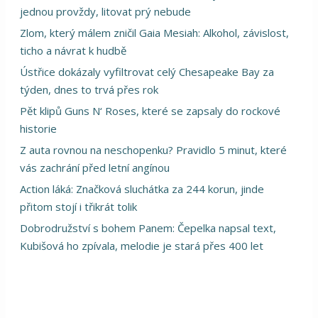
jednou provždy, litovat prý nebude
Zlom, který málem zničil Gaia Mesiah: Alkohol, závislost,
ticho a návrat k hudbě
Ústřice dokázaly vyfiltrovat celý Chesapeake Bay za
týden, dnes to trvá přes rok
Pět klipů Guns N‘ Roses, které se zapsaly do rockové
historie
Z auta rovnou na neschopenku? Pravidlo 5 minut, které
vás zachrání před letní angínou
Action láká: Značková sluchátka za 244 korun, jinde
přitom stojí i třikrát tolik
Dobrodružství s bohem Panem: Čepelka napsal text,
Kubišová ho zpívala, melodie je stará přes 400 let