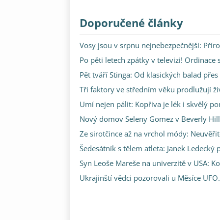
Doporučené články
Vosy jsou v srpnu nejnebezpečnější: Příro
Po pěti letech zpátky v televizi! Ordinace
Pět tváří Stinga: Od klasických balad pře
Tři faktory ve středním věku prodlužují ži
Umí nejen pálit: Kopřiva je lék i skvělý p
Nový domov Seleny Gomez v Beverly Hills: 
Ze sirotčince až na vrchol módy: Neuvěři
Šedesátník s tělem atleta: Janek Ledecký p
Syn Leoše Mareše na univerzitě v USA: Kol
Ukrajinští vědci pozorovali u Měsíce UFO.