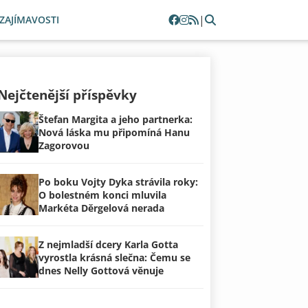
|
ZAJÍMAVOSTI
Nejčtenější příspěvky
Štefan Margita a jeho partnerka:
Nová láska mu připomíná Hanu
Zagorovou
Po boku Vojty Dyka strávila roky:
O bolestném konci mluvila
Markéta Děrgelová nerada
Z nejmladší dcery Karla Gotta
vyrostla krásná slečna: Čemu se
dnes Nelly Gottová věnuje