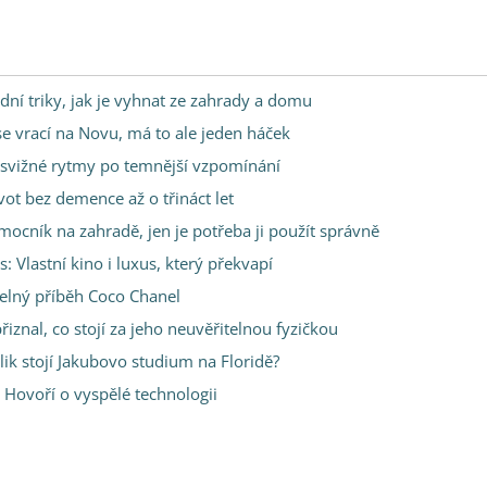
dní triky, jak je vyhnat ze zahrady a domu
 se vrací na Novu, má to ale jeden háček
s svižné rytmy po temnější vzpomínání
vot bez demence až o třináct let
omocník na zahradě, jen je potřeba ji použít správně
Vlastní kino i luxus, který překvapí
telný příběh Coco Chanel
řiznal, co stojí za jeho neuvěřitelnou fyzičkou
ik stojí Jakubovo studium na Floridě?
 Hovoří o vyspělé technologii