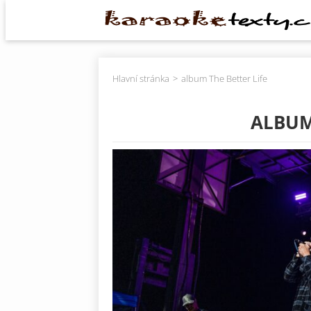
Hlavní stránka
album The Better Life
ALBUM