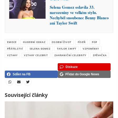
Selena Gomez oslavila 33.
narozeniny ve velkém stylu.
Nechyběl snoubenec Benny Blanco
ani Taylor Swift
EMOCE
HUDEBNÍ ODKAZ
OSOBNÍ ŽIVOT
PÍSEŇ
POP
PŘÁTELSTVÍ
SELENA GOMEZ
TAYLOR SWIFT
VZPOMÍNKY
VZTAHY
VZTAHY CELEBRIT
ZAHRANIČNÍ CELEBRITY
ZPĚVAČKA
Diskuze
Sdílet na FB
Přidat do Google News
Související články