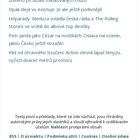
zbitého po útoku maskovaných mužů
Opak dejá vu existuje. Je ale ještě podivnější
Hitparády: Meduza ovládla česká rádia a The Rolling
Stones se vrátili do albové top desítky
Petr Janda jako Cézar na nosítkách: Oslava narozenin,
jakou Česko ještě nezažilo
Klid od otravného bzučení: Action zlevnil lapač hmyzu,
vyčistí dvacet metrů prostoru
Texty písní a překlady, které se zde náchází, jsou chráněny
autorskými právy jejich vlastníků a slouží výhradně k vzdělávacím
účelům.
Nahlásit
protiprávní obsah.
RSS
|
O projektu
|
Podmínku užití
|
Cookies
|
Osobní údaje