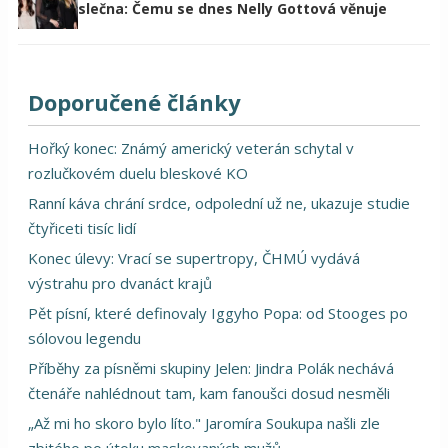
slečna: Čemu se dnes Nelly Gottová věnuje
Doporučené články
Hořký konec: Známý americký veterán schytal v
rozlučkovém duelu bleskové KO
Ranní káva chrání srdce, odpolední už ne, ukazuje studie
čtyřiceti tisíc lidí
Konec úlevy: Vrací se supertropy, ČHMÚ vydává
výstrahu pro dvanáct krajů
Pět písní, které definovaly Iggyho Popa: od Stooges po
sólovou legendu
Příběhy za písněmi skupiny Jelen: Jindra Polák nechává
čtenáře nahlédnout tam, kam fanoušci dosud nesměli
„Až mi ho skoro bylo líto." Jaromíra Soukupa našli zle