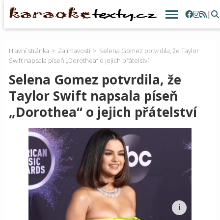
|
Hlavní stránka
Zajímavosti
Selena Gomez potvrdila, že Taylor
Swift napsala píseň „Dorothea“ o jejich přátelství
Selena Gomez potvrdila, že
Taylor Swift napsala píseň
„Dorothea“ o jejich přátelství