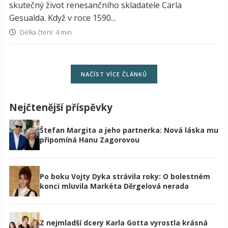
skutečný život renesančního skladatele Carla
Gesualda. Když v roce 1590...
Délka čtení: 4 min
NAČÍST VÍCE ČLÁNKŮ
Nejčtenější příspěvky
Štefan Margita a jeho partnerka: Nová láska mu
připomíná Hanu Zagorovou
Po boku Vojty Dyka strávila roky: O bolestném
konci mluvila Markéta Děrgelová nerada
Z nejmladší dcery Karla Gotta vyrostla krásná