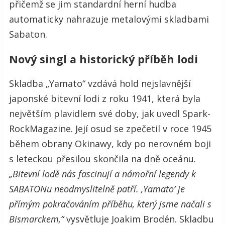
přičemž se jim standardní herní hudba
automaticky nahrazuje metalovými skladbami
Sabaton.
Nový singl a historický příběh lodi
Skladba „Yamato“ vzdává hold nejslavnější
japonské bitevní lodi z roku 1941, která byla
největším plavidlem své doby, jak uvedl Spark-
RockMagazine. Její osud se zpečetil v roce 1945
během obrany Okinawy, kdy po nerovném boji
s leteckou přesilou skončila na dně oceánu.
„Bitevní lodě nás fascinují a námořní legendy k
SABATONu neodmyslitelně patří. ‚Yamato‘ je
přímým pokračováním příběhu, který jsme načali s
Bismarckem,“
vysvětluje Joakim Brodén. Skladbu