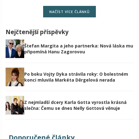
NAČÍST VÍCE ČLÁNKŮ
Nejčtenější příspěvky
Štefan Margita a jeho partnerka: Nová láska mu
připomíná Hanu Zagorovou
Po boku Vojty Dyka strávila roky: O bolestném
konci mluvila Markéta Děrgelová nerada
Z nejmladší dcery Karla Gotta vyrostla krásná
slečna: Čemu se dnes Nelly Gottová věnuje
Doporučené články