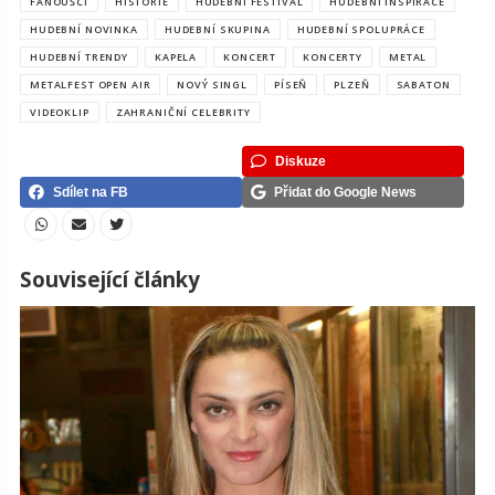
FANOUŠCI
HISTORIE
HUDEBNÍ FESTIVAL
HUDEBNÍ INSPIRACE
HUDEBNÍ NOVINKA
HUDEBNÍ SKUPINA
HUDEBNÍ SPOLUPRÁCE
HUDEBNÍ TRENDY
KAPELA
KONCERT
KONCERTY
METAL
METALFEST OPEN AIR
NOVÝ SINGL
PÍSEŇ
PLZEŇ
SABATON
VIDEOKLIP
ZAHRANIČNÍ CELEBRITY
Diskuze
Sdílet na FB
Přidat do Google News
Související články