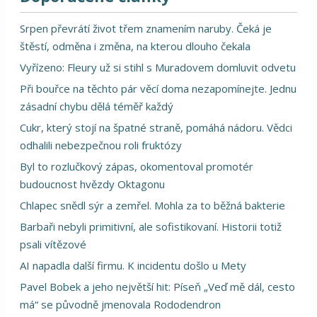
Srpen převrátí život třem znamením naruby. Čeká je
štěstí, odměna i změna, na kterou dlouho čekala
Vyřízeno: Fleury už si stihl s Muradovem domluvit odvetu
Při bouřce na těchto pár věcí doma nezapomínejte. Jednu
zásadní chybu dělá téměř každý
Cukr, který stojí na špatné straně, pomáhá nádoru. Vědci
odhalili nebezpečnou roli fruktózy
Byl to rozlučkový zápas, okomentoval promotér
budoucnost hvězdy Oktagonu
Chlapec snědl sýr a zemřel. Mohla za to běžná bakterie
Barbaři nebyli primitivní, ale sofistikovaní. Historii totiž
psali vítězové
AI napadla další firmu. K incidentu došlo u Mety
Pavel Bobek a jeho největší hit: Píseň „Veď mě dál, cesto
má“ se původně jmenovala Rododendron