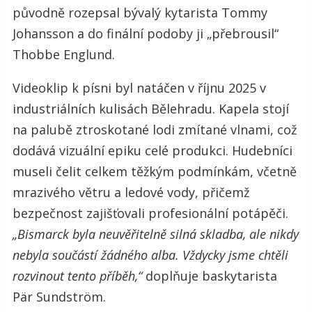
původně rozepsal bývalý kytarista Tommy
Johansson a do finální podoby ji „přebrousil“
Thobbe Englund.
Videoklip k písni byl natáčen v říjnu 2025 v
industriálních kulisách Bělehradu. Kapela stojí
na palubě ztroskotané lodi zmítané vlnami, což
dodává vizuální epiku celé produkci. Hudebníci
museli čelit celkem těžkým podmínkám, včetně
mrazivého větru a ledové vody, přičemž
bezpečnost zajišťovali profesionální potápěči.
„Bismarck byla neuvěřitelně silná skladba, ale nikdy
nebyla součástí žádného alba. Vždycky jsme chtěli
rozvinout tento příběh,“
doplňuje baskytarista
Pär Sundström.