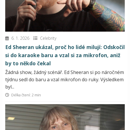
6. 1. 2026
Celebrity
Ed Sheeran ukázal, proč ho lidé milují: Odskočil
si do karaoke baru a vzal si za mikrofon, aniž
by to někdo čekal
Žádná show, žádný scénář. Ed Sheeran si po náročném
týdnu sedl do baru a vzal mikrofon do ruky. Výsledkem
byl...
Délka čtení: 2 min