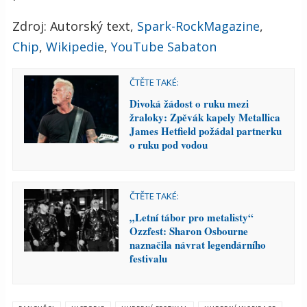
Zdroj: Autorský text,
Spark-RockMagazine
,
Chip
,
Wikipedie
,
YouTube Sabaton
ČTĚTE TAKÉ:
Divoká žádost o ruku mezi
žraloky: Zpěvák kapely Metallica
James Hetfield požádal partnerku
o ruku pod vodou
ČTĚTE TAKÉ:
„Letní tábor pro metalisty“
Ozzfest: Sharon Osbourne
naznačila návrat legendárního
festivalu