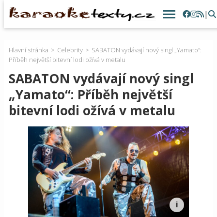
|
Hlavní stránka
Celebrity
SABATON vydávají nový singl „Yamato“:
Příběh největší bitevní lodi ožívá v metalu
SABATON vydávají nový singl
„Yamato“: Příběh největší
bitevní lodi ožívá v metalu