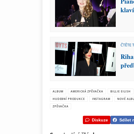
Pian
klav
ČTĚTE 
Riha
před
ALBUM
AMERICKÁ ZPĚVAČKA
BILLIE EILISH
HUDEBNÍ PRODUKCE
INSTAGRAM
NOVÉ ALB
ZPĚVAČKA
Diskuze
Sdílet 