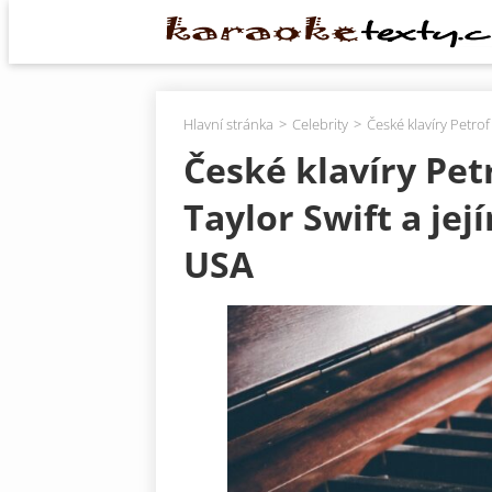
Hlavní stránka
Celebrity
České klavíry Petrof
České klavíry Pet
Taylor Swift a jej
USA