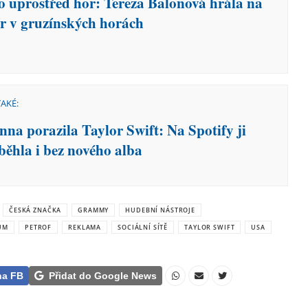
o uprostřed hor: Tereza Balonová hrála na
ír v gruzínských horách
TAKÉ:
nna porazila Taylor Swift: Na Spotify ji
běhla i bez nového alba
ČESKÁ ZNAČKA
GRAMMY
HUDEBNÍ NÁSTROJE
UM
PETROF
REKLAMA
SOCIÁLNÍ SÍTĚ
TAYLOR SWIFT
USA
na FB
Přidat do Google News