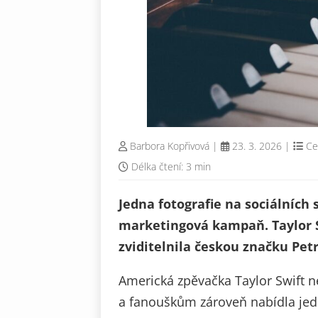
Barbora Kopřivová
|
23. 3. 2026
|
Ce
Délka čtení: 3 min
Jedna fotografie na sociálních
marketingová kampaň. Taylor 
zviditelnila českou značku Petr
Americká zpěvačka Taylor Swift 
a fanouškům zároveň nabídla jedi