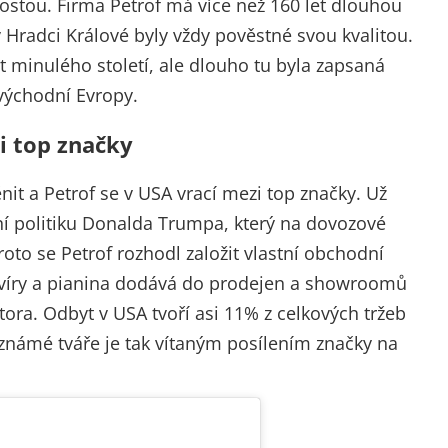
ostou. Firma Petrof má více než 160 let dlouhou
v Hradci Králové byly vždy pověstné svou kvalitou.
t minulého století, ale dlouho tu byla zapsaná
 východní Evropy.
i top značky
nit a Petrof se v USA vrací mezi top značky. Už
lní politiku Donalda Trumpa, který na dovozové
Proto se Petrof rozhodl založit vlastní obchodní
víry a pianina dodává do prodejen a showroomů
tora. Odbyt v USA tvoří asi 11% z celkových tržeb
známé tváře je tak vítaným posílením značky na