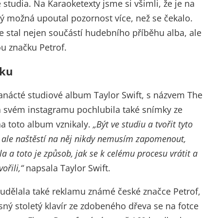
e studia. Na Karaoketexty jsme si všimli, že je na
rý možná upoutal pozornost více, než se čekalo.
 se stal nejen součástí hudebního příběhu alba, ale
u značku Petrof.
čku
vanácté studiové album Taylor Swift, s názvem The
na svém instagramu pochlubila také snímky ze
 na toto album vznikaly.
„Být ve studiu a tvořit tyto
, ale naštěstí na něj nikdy nemusím zapomenout,
 a toto je způsob, jak se k celému procesu vrátit a
ořili,“
napsala Taylor Swift.
udělala také reklamu známé české značce Petrof,
ásný stoletý klavír ze zdobeného dřeva se na fotce