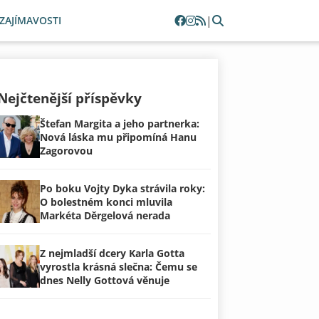
|
ZAJÍMAVOSTI
Nejčtenější příspěvky
Štefan Margita a jeho partnerka:
Nová láska mu připomíná Hanu
Zagorovou
Po boku Vojty Dyka strávila roky:
O bolestném konci mluvila
Markéta Děrgelová nerada
Z nejmladší dcery Karla Gotta
vyrostla krásná slečna: Čemu se
dnes Nelly Gottová věnuje