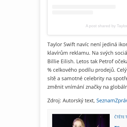
A post shared by Taylor
Taylor Swift navíc není jediná ik
klavírům reklamu. Na svých sociál
Billie Eilish. Letos tak Petrof oč
% celkového podílu prodejů. Celý p
sítě a samotné celebrity na spotř
změnit vnímání značky na globáln
Zdroj: Autorský text,
SeznamZprá
ČTĚTE 