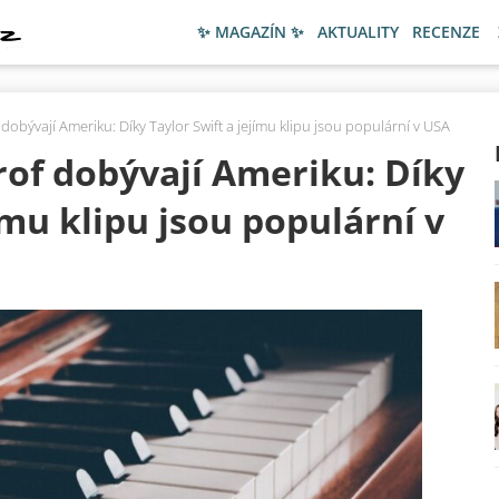
✨ MAGAZÍN ✨
AKTUALITY
RECENZE
 dobývají Ameriku: Díky Taylor Swift a jejímu klipu jsou populární v USA
rof dobývají Ameriku: Díky
ímu klipu jsou populární v