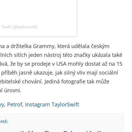
 Swift (@taylorswift)
ona a držitelka Grammy, která udělala českým
ních sítích jeden nástroj této značky ukázala také
ekává, že by se prodeje v USA mohly dostat až na 15
říběh jasně ukazuje, jak silný vliv mají sociální
ebitelské chování. Jediná fotografie tak může
í úrovni.
vy
,
Petrof
,
Instagram TaylorSwift
TAKÉ: