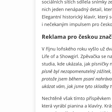
sociálních sítích sdílela snímky z
nich jeden nenápadný detail, kte
Elegantní historický klavír, který
i nečekaným impulsem pro česko
Reklama pro českou zna
V říjnu loňského roku vyšlo už d
Life of a Showgirl. Zpěvačka se 
studia, kde ukázala, jak písničky
písně byl nezapomenutelný zážitek
protože jsem během psaní nahrávala
ukázat vám, jak jsme tyto skladby tv
Nechtěně však tímto příspěvkem 
která vyrábí pianina a klavíry. Kr