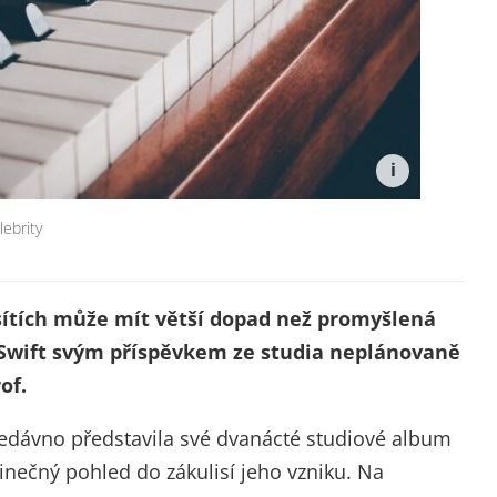
lebrity
 sítích může mít větší dopad než promyšlená
Swift svým příspěvkem ze studia neplánovaně
of.
nedávno představila své dvanácté studiové album
nečný pohled do zákulisí jeho vzniku. Na