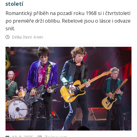
století
Romantický příběh na pozadí roku 1968 si i čtvrtstoletí
po premiéře drží oblibu. Rebelové jsou o lásce i odvaze
snít.
Délka čtení: 4 min