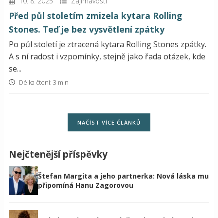
10. 8. 2025
Zajímavosti
Před půl stoletím zmizela kytara Rolling
Stones. Teď je bez vysvětlení zpátky
Po půl století je ztracená kytara Rolling Stones zpátky.
A s ní radost i vzpomínky, stejně jako řada otázek, kde
se...
Délka čtení: 3 min
NAČÍST VÍCE ČLÁNKŮ
Nejčtenější příspěvky
Štefan Margita a jeho partnerka: Nová láska mu
připomíná Hanu Zagorovou