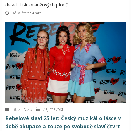
deseti tisíc oranžových plodů.
Délka čtení: 4 min
18. 2. 2026
Zajímavosti
Rebelové slaví 25 let: Český muzikál o lásce v
době okupace a touze po svobodě slaví čtvrt