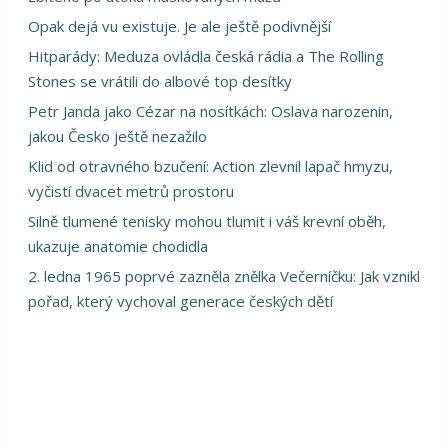
Opak dejá vu existuje. Je ale ještě podivnější
Hitparády: Meduza ovládla česká rádia a The Rolling
Stones se vrátili do albové top desítky
Petr Janda jako Cézar na nosítkách: Oslava narozenin,
jakou Česko ještě nezažilo
Klid od otravného bzučení: Action zlevnil lapač hmyzu,
vyčistí dvacet metrů prostoru
Silně tlumené tenisky mohou tlumit i váš krevní oběh,
ukazuje anatomie chodidla
2. ledna 1965 poprvé zazněla znělka Večerníčku: Jak vznikl
pořad, který vychoval generace českých dětí