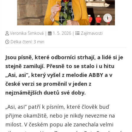
Veronika Šimková
|
1. 5. 2026
|
Zajímavosti
Délka čtení: 3 min
Jsou písně, které odborníci strhají, a lidé si je
stejně zamilují. Přesně to se stalo i u hitu
„Asi, asi“, který vyšel z melodie ABBY a v
české verzi se proměnil v jeden z
nejznámějších duetů své doby.
„Asi, asi“ patří k písním, které člověk buď
přijme okamžitě, nebo je nikdy nevezme na
milost. V českém popu ale zanechala velmi