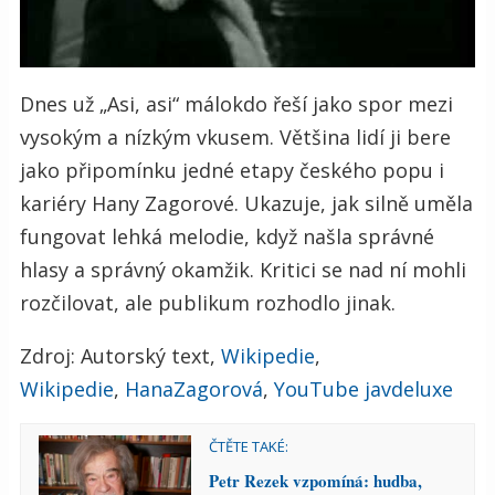
Dnes už „Asi, asi“ málokdo řeší jako spor mezi
vysokým a nízkým vkusem. Většina lidí ji bere
jako připomínku jedné etapy českého popu i
kariéry Hany Zagorové. Ukazuje, jak silně uměla
fungovat lehká melodie, když našla správné
hlasy a správný okamžik. Kritici se nad ní mohli
rozčilovat, ale publikum rozhodlo jinak.
Zdroj: Autorský text,
Wikipedie
,
Wikipedie
,
HanaZagorová
,
YouTube javdeluxe
ČTĚTE TAKÉ:
Petr Rezek vzpomíná: hudba,