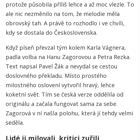
protože působila příliš lehce a až moc vlezle. To
ale nic nezměnilo na tom, že melodie měla
obrovský tah. A právě to rozhodlo i ve chvíli,
kdy se dostala do Československa.
Když píseň převzal tým kolem Karla Vágnera,
padla volba na Hanu Zagorovou a Petra Rezka.
Text napsal Pavel Žák a nevydal se cestou
doslovného překladu. Místo prostého
milostného oslovení vytvořil hravý, lehce
koketní svět. Tím se česká verze oddělila od
originálu a začala fungovat sama za sebe.
Zagorová v ní našla polohu, která jí tehdy velmi
seděla.
Lidé ji milovali, kritici zuřili