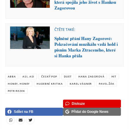
která spojila jeho život s Hankou
Zagorovou
ČTĚTE TAKÉ:
Splněné přání Hany Zagorové:
Pokračování muzikálu vzdá hold i
písním Marka Ztraceného, které
si Hanka přála
ABBA
ASI, ASI
ČESKÝ POP
DUET
HANA ZAGOROVÁ
HIT
HONEY, HONEY
HUDEBNÍ KRITIKA
KAREL VÁGNER
PAVEL ŽÁK
PETR REZEK
Diskuze
Sdílet na FB
Přidat do Google News