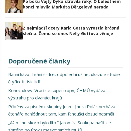
Po boku Vojty Dyka strávila roky: O bolestném
konci mluvila Markéta Děrgelová nerada
Z nejmladší dcery Karla Gotta vyrostla krásná
slečna: Čemu se dnes Nelly Gottová věnuje
Doporučené články
Ranní káva chrání srdce, odpolední už ne, ukazuje studie
čtyřiceti tisíc lidí
Konec úlevy: Vrací se supertropy, ČHMÚ vydává
výstrahu pro dvanáct krajů
Příběhy za písněmi skupiny Jelen: Jindra Polák nechává
čtenáře nahlédnout tam, kam fanoušci dosud nesměli
„Až mi ho skoro bylo líto." Jaromíra Soukupa našli zle
zbitého po útoku maskovaných mužů