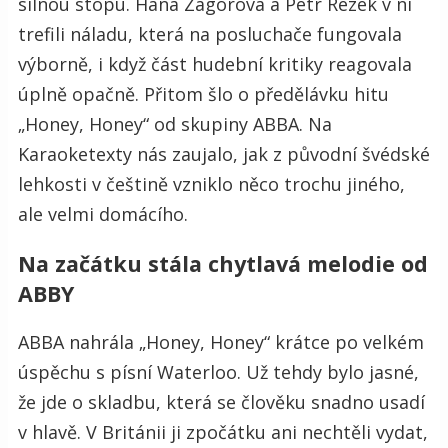
silnou stopu. Hana Zagorová a Petr Rezek v ní
trefili náladu, která na posluchače fungovala
výborně, i když část hudební kritiky reagovala
úplně opačně. Přitom šlo o předělávku hitu
„Honey, Honey“ od skupiny ABBA. Na
Karaoketexty nás zaujalo, jak z původní švédské
lehkosti v češtině vzniklo něco trochu jiného,
ale velmi domácího.
Na začátku stála chytlavá melodie od
ABBY
ABBA nahrála „Honey, Honey“ krátce po velkém
úspěchu s písní Waterloo. Už tehdy bylo jasné,
že jde o skladbu, která se člověku snadno usadí
v hlavě. V Británii ji zpočátku ani nechtěli vydat,