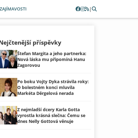
|
ZAJÍMAVOSTI
Nejčtenější příspěvky
Štefan Margita a jeho partnerka:
Nová láska mu připomíná Hanu
Zagorovou
Po boku Vojty Dyka strávila roky:
O bolestném konci mluvila
Markéta Děrgelová nerada
Z nejmladší dcery Karla Gotta
vyrostla krásná slečna: Čemu se
dnes Nelly Gottová věnuje