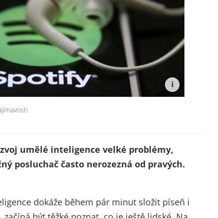
ajímavosti
ozvoj umělé inteligence velké problémy,
ěžný posluchač často nerozezná od pravých.
eligence dokáže během pár minut složit píseň i
začíná být těžké poznat, co je ještě lidské. Na