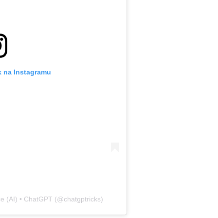
k na Instagramu
ence (AI) • ChatGPT (@chatgptricks)