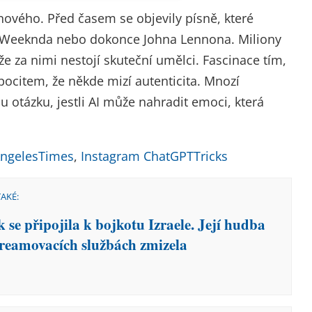
nového. Před časem se objevily písně, které
 Weeknda nebo dokonce Johna Lennona. Miliony
, že za nimi nestojí skuteční umělci. Fascinace tím,
pocitem, že někde mizí autenticita. Mnozí
u otázku, jestli AI může nahradit emoci, která
ngelesTimes
,
Instagram ChatGPTTricks
TAKÉ:
 se připojila k bojkotu Izraele. Její hudba
treamovacích službách zmizela