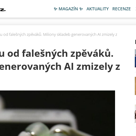
✨ MAGAZÍN ✨
AKTUALITY
RECENZE
bu od falešných zpěváků. Miliony skladeb generovaných AI zmizely z
bu od falešných zpěváků.
enerovaných AI zmizely z