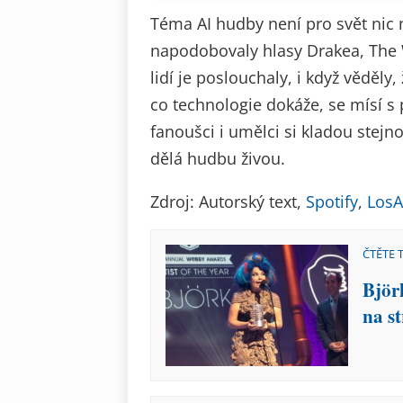
Téma AI hudby není pro svět nic 
napodobovaly hlasy Drakea, The
lidí je poslouchaly, i když věděly
co technologie dokáže, se mísí s 
fanoušci i umělci si kladou stejno
dělá hudbu živou.
Zdroj: Autorský text,
Spotify
,
LosA
ČTĚTE 
Björk
na s