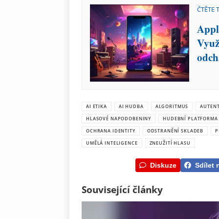
ČTĚTE 
Appl
Využ
odch
AI ETIKA
AI HUDBA
ALGORITMUS
AUTENT
HLASOVÉ NAPODOBENINY
HUDEBNÍ PLATFORMA
OCHRANA IDENTITY
ODSTRANĚNÍ SKLADEB
P
UMĚLÁ INTELIGENCE
ZNEUŽITÍ HLASU
Diskuze
Sdílet 
Související články