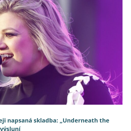
hleji napsaná skladba: „Underneath the
 výsluní