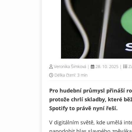
Veronika Šimková
|
28. 10. 2025
|
Z
Délka čtení: 3 min
Pro hudební průmysl přináší r
protože chrlí skladby, které b
Spotify to právě nyní řeší.
V digitálním světě, kde umělá int
napodobit hlas slavného zpěváka, 