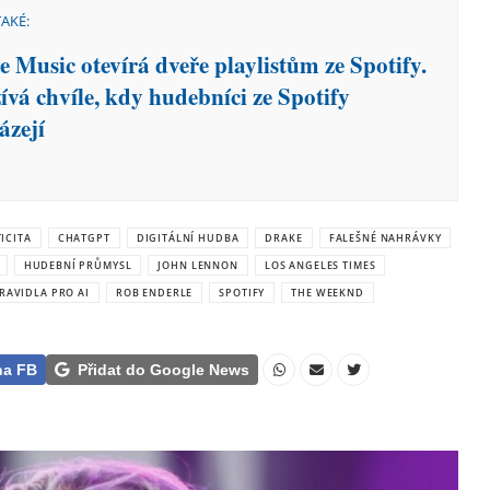
TAKÉ:
e Music otevírá dveře playlistům ze Spotify.
ívá chvíle, kdy hudebníci ze Spotify
ázejí
ICITA
CHATGPT
DIGITÁLNÍ HUDBA
DRAKE
FALEŠNÉ NAHRÁVKY
HUDEBNÍ PRŮMYSL
JOHN LENNON
LOS ANGELES TIMES
RAVIDLA PRO AI
ROB ENDERLE
SPOTIFY
THE WEEKND
na FB
Přidat do Google News