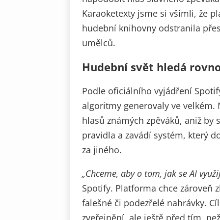
Karaoketexty jsme si všimli, že pl
hudební knihovny odstranila přes 
umělců.
Hudební svět hledá rovn
Podle oficiálního vyjádření Spoti
algoritmy generovaly ve velkém.
hlasů známých zpěváků, aniž by s
pravidla a zavádí systém, který d
za jiného.
„Chceme, aby o tom, jak se AI využi
Spotify. Platforma chce zároveň 
falešné či podezřelé nahrávky. Cí
zveřejnění, ale ještě před tím, 