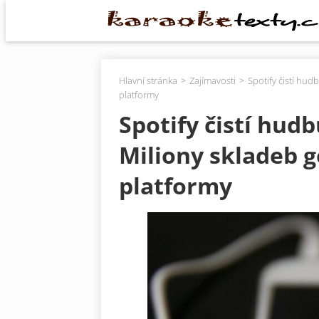
Hlavní stránka
Zajímavosti
Spotify čistí hud
platformy
Spotify čistí hud
Miliony skladeb g
platformy