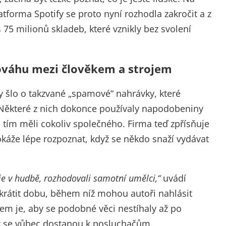
atforma Spotify se proto nyní rozhodla zakročit a z
75 milionů skladeb, které vznikly bez svolení
ováhu mezi člověkem a strojem
fy šlo o takzvané „spamové“ nahrávky, které
 Některé z nich dokonce používaly napodobeniny
 tím měli cokoliv společného. Firma teď zpřísňuje
okáže lépe rozpoznat, když se někdo snaží vydávat
je v hudbě, rozhodovali samotní umělci,“
uvádí
zkrátit dobu, během níž mohou autoři nahlásit
lem je, aby se podobné věci nestíhaly až po
než se vůbec dostanou k posluchačům.