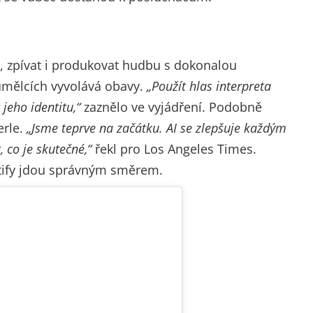
, zpívat i produkovat hudbu s dokonalou
umělcích vyvolává obavy.
„Použít hlas interpreta
jeho identitu,“
zaznělo ve vyjádření. Podobně
erle.
„Jsme teprve na začátku. AI se zlepšuje každým
 co je skutečné,“
řekl pro Los Angeles Times.
otify jdou správným směrem.