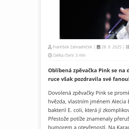
František Zahradníček
|
28. 9. 2025
|
Délka čtení: 3 min
Oblíbená zpěvačka
Pink
se
na 
ruce však
pozdravila své fanou
Dovolená zpěvačky Pink se promě
hvězda, vlastním jménem Alecia 
bakterií E. coli, která jí zkomplik
Přestože potíže znamenaly přeruše
humorem a otevřeností. Na Karaok