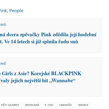
Pink
,
People
TAKÉ:
ná dcera zpěvačky Pink zdědila její hudební
t. Ve 14 letech si již splnila řadu snů
TAKÉ:
e Girls z Asie? Korejské BLACKPINK
ívaly jejich největší hit „Wannabe“
DĚTI CELEBRIT
DOVOLENÁ
E. COLI
FANOUŠCI
INFEKCE