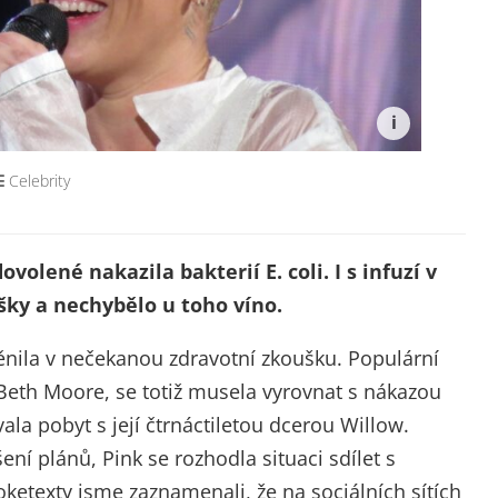
Celebrity
dovolené
nakazila bakterií
E. coli. I s infuzí v
šky a nechybělo u toho víno.
nila v nečekanou zdravotní zkoušku. Populární
Beth Moore, se totiž musela vyrovnat s nákazou
ovala pobyt s její čtrnáctiletou dcerou Willow.
ní plánů, Pink se rozhodla situaci sdílet s
etexty jsme zaznamenali, že na sociálních sítích