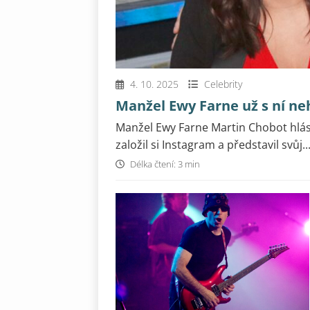
4. 10. 2025
Celebrity
Manžel Ewy Farne už s ní neh
Manžel Ewy Farne Martin Chobot hlásí
založil si Instagram a představil svůj..
Délka čtení: 3 min