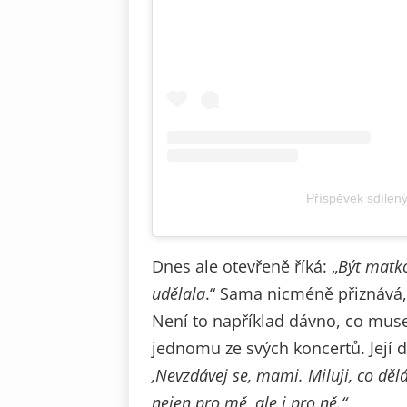
Příspěvek sdílen
Dnes ale otevřeně říká: „
Být matko
udělala
.“ Sama nicméně přiznává,
Není to například dávno, co muse
jednomu ze svých koncertů. Její 
‚Nevzdávej se, mami. Miluji, co děl
nejen pro mě, ale i pro ně.“