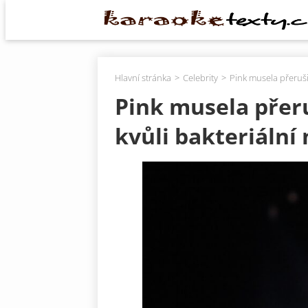
Hlavní stránka
Celebrity
Pink musela přeruši
Pink musela přer
kvůli bakteriální