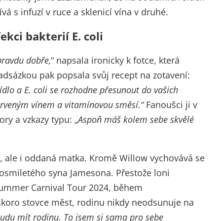
ívá s infuzí v ruce a sklenicí vína v druhé.
ekci bakterií E. coli
pravdu dobře,
“ napsala ironicky k fotce, která
adsázkou pak popsala svůj recept na zotavení:
jídlo a E. coli se rozhodne přesunout do vašich
, červeným vínem a vitamínovou směsí.“
Fanoušci ji v
ry a vzkazy typu: „
Aspoň máš kolem sebe skvělé
ě, ale i oddaná matka. Kromě Willow vychovává se
miletého syna Jamesona. Přestože loni
Summer Carnival Tour 2024, během
skoro stovce měst, rodinu nikdy neodsunuje na
budu mít rodinu. To jsem si sama pro sebe