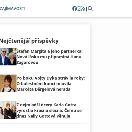
|
ZAJÍMAVOSTI
Nejčtenější příspěvky
Štefan Margita a jeho partnerka:
Nová láska mu připomíná Hanu
Zagorovou
Po boku Vojty Dyka strávila roky:
O bolestném konci mluvila
Markéta Děrgelová nerada
Z nejmladší dcery Karla Gotta
vyrostla krásná slečna: Čemu se
dnes Nelly Gottová věnuje