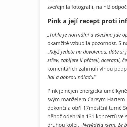
zveřejnila fotografii, na níž odpoč
Pink a její recept proti inf
„Tohle je normální a všechno jde o
okamžitě vzbudila pozornost. S n
„
Když jedete na dovolenou, dáte si 
střev, zabijete ji přáteli, dcerami
komentářích zahrnuli vlnou podpo
lidi a dobrou náladu!
“
Pink je nejen energická umělkyn
svým manželem Careym Hartem os
dokončila obří 17měsíční turné 
něhož odehrála 131 koncertů ve 
druhou kolej. „
Nevěděla jsem, že 