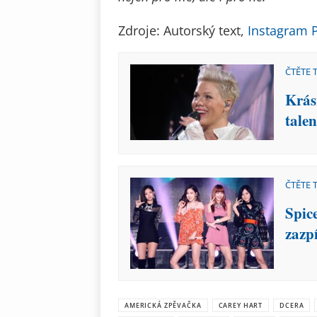
Zdroje: Autorský text,
Instagram 
ČTĚTE 
Krás
talen
ČTĚTE 
Spic
zazp
AMERICKÁ ZPĚVAČKA
CAREY HART
DCERA