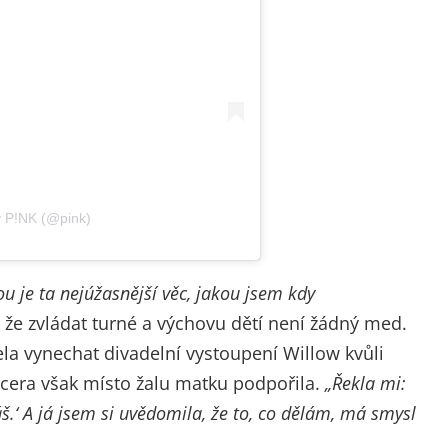
ý P!NK (@pink)
u je ta nejúžasnější věc, jakou jsem kdy
 že zvládat turné a výchovu dětí není žádný med.
la vynechat divadelní vystoupení Willow kvůli
dcera však místo žalu matku podpořila.
„Řekla mi:
áš.‘ A já jsem si uvědomila, že to, co dělám, má smysl