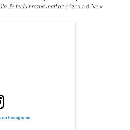
bála, že budu hrozná matka,“
přiznala dříve v
k na Instagramu